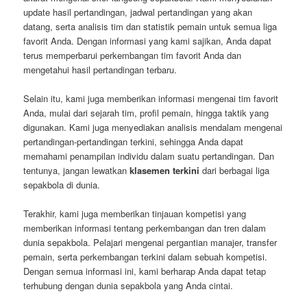
update hasil pertandingan, jadwal pertandingan yang akan
datang, serta analisis tim dan statistik pemain untuk semua liga
favorit Anda. Dengan informasi yang kami sajikan, Anda dapat
terus memperbarui perkembangan tim favorit Anda dan
mengetahui hasil pertandingan terbaru.
Selain itu, kami juga memberikan informasi mengenai tim favorit
Anda, mulai dari sejarah tim, profil pemain, hingga taktik yang
digunakan. Kami juga menyediakan analisis mendalam mengenai
pertandingan-pertandingan terkini, sehingga Anda dapat
memahami penampilan individu dalam suatu pertandingan. Dan
tentunya, jangan lewatkan
klasemen terkini
dari berbagai liga
sepakbola di dunia.
Terakhir, kami juga memberikan tinjauan kompetisi yang
memberikan informasi tentang perkembangan dan tren dalam
dunia sepakbola. Pelajari mengenai pergantian manajer, transfer
pemain, serta perkembangan terkini dalam sebuah kompetisi.
Dengan semua informasi ini, kami berharap Anda dapat tetap
terhubung dengan dunia sepakbola yang Anda cintai.