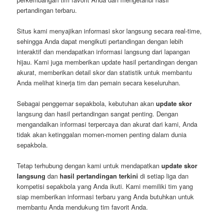
pertandingan terbaru.
Situs kami menyajikan informasi skor langsung secara real-time,
sehingga Anda dapat mengikuti pertandingan dengan lebih
interaktif dan mendapatkan informasi langsung dari lapangan
hijau. Kami juga memberikan update hasil pertandingan dengan
akurat, memberikan detail skor dan statistik untuk membantu
Anda melihat kinerja tim dan pemain secara keseluruhan.
Sebagai penggemar sepakbola, kebutuhan akan
update skor
langsung dan hasil pertandingan sangat penting. Dengan
mengandalkan informasi terpercaya dan akurat dari kami, Anda
tidak akan ketinggalan momen-momen penting dalam dunia
sepakbola.
Tetap terhubung dengan kami untuk mendapatkan
update skor
langsung
dan
hasil pertandingan terkini
di setiap liga dan
kompetisi sepakbola yang Anda ikuti. Kami memiliki tim yang
siap memberikan informasi terbaru yang Anda butuhkan untuk
membantu Anda mendukung tim favorit Anda.