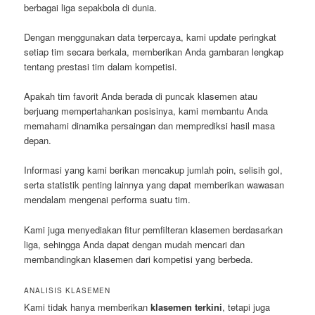
berbagai liga sepakbola di dunia.
Dengan menggunakan data terpercaya, kami update peringkat
setiap tim secara berkala, memberikan Anda gambaran lengkap
tentang prestasi tim dalam kompetisi.
Apakah tim favorit Anda berada di puncak klasemen atau
berjuang mempertahankan posisinya, kami membantu Anda
memahami dinamika persaingan dan memprediksi hasil masa
depan.
Informasi yang kami berikan mencakup jumlah poin, selisih gol,
serta statistik penting lainnya yang dapat memberikan wawasan
mendalam mengenai performa suatu tim.
Kami juga menyediakan fitur pemfilteran klasemen berdasarkan
liga, sehingga Anda dapat dengan mudah mencari dan
membandingkan klasemen dari kompetisi yang berbeda.
ANALISIS KLASEMEN
Kami tidak hanya memberikan
klasemen terkini
, tetapi juga