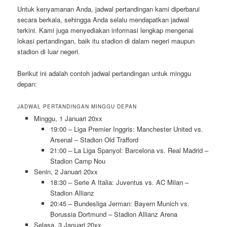
Untuk kenyamanan Anda, jadwal pertandingan kami diperbarui
secara berkala, sehingga Anda selalu mendapatkan jadwal
terkini. Kami juga menyediakan informasi lengkap mengenai
lokasi pertandingan, baik itu stadion di dalam negeri maupun
stadion di luar negeri.
Berikut ini adalah contoh jadwal pertandingan untuk minggu
depan:
JADWAL PERTANDINGAN MINGGU DEPAN
Minggu, 1 Januari 20xx
19:00 – Liga Premier Inggris: Manchester United vs.
Arsenal – Stadion Old Trafford
21:00 – La Liga Spanyol: Barcelona vs. Real Madrid –
Stadion Camp Nou
Senin, 2 Januari 20xx
18:30 – Serie A Italia: Juventus vs. AC Milan –
Stadion Allianz
20:45 – Bundesliga Jerman: Bayern Munich vs.
Borussia Dortmund – Stadion Allianz Arena
Selasa, 3 Januari 20xx