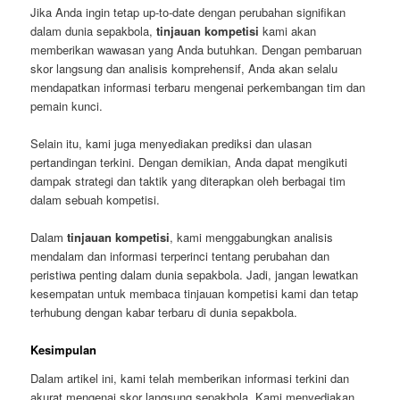
Jika Anda ingin tetap up-to-date dengan perubahan signifikan
dalam dunia sepakbola,
tinjauan kompetisi
kami akan
memberikan wawasan yang Anda butuhkan. Dengan pembaruan
skor langsung dan analisis komprehensif, Anda akan selalu
mendapatkan informasi terbaru mengenai perkembangan tim dan
pemain kunci.
Selain itu, kami juga menyediakan prediksi dan ulasan
pertandingan terkini. Dengan demikian, Anda dapat mengikuti
dampak strategi dan taktik yang diterapkan oleh berbagai tim
dalam sebuah kompetisi.
Dalam
tinjauan kompetisi
, kami menggabungkan analisis
mendalam dan informasi terperinci tentang perubahan dan
peristiwa penting dalam dunia sepakbola. Jadi, jangan lewatkan
kesempatan untuk membaca tinjauan kompetisi kami dan tetap
terhubung dengan kabar terbaru di dunia sepakbola.
Kesimpulan
Dalam artikel ini, kami telah memberikan informasi terkini dan
akurat mengenai skor langsung sepakbola. Kami menyediakan