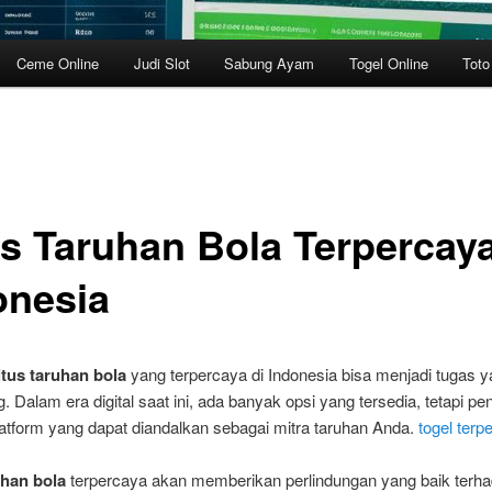
Ceme Online
Judi Slot
Sabung Ayam
Togel Online
Tot
us Taruhan Bola Terpercaya
onesia
itus taruhan bola
yang terpercaya di Indonesia bisa menjadi tugas 
 Dalam era digital saat ini, ada banyak opsi yang tersedia, tetapi pe
atform yang dapat diandalkan sebagai mitra taruhan Anda.
togel terp
uhan bola
terpercaya akan memberikan perlindungan yang baik terha