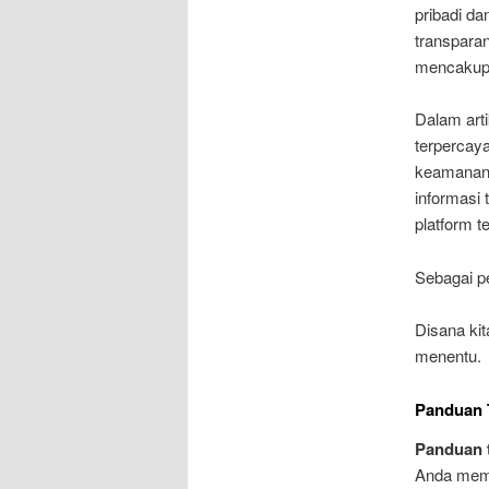
pribadi d
transparan
mencakup 
Dalam art
terpercaya
keamanan,
informasi 
platform t
Sebagai pe
Disana kit
menentu.
Panduan 
Panduan 
Anda mema