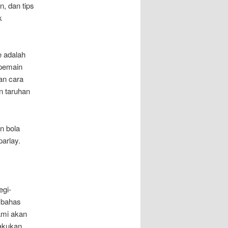
, dan tips
k
e adalah
pemain
an cara
n taruhan
n bola
parlay.
egi-
i bahas
ami akan
lakukan