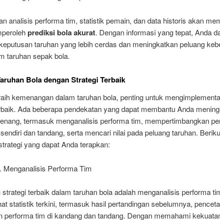
analisis performa tim, statistik pemain, dan data historis akan m
peroleh
prediksi bola akurat
. Dengan informasi yang tepat, Anda d
eputusan taruhan yang lebih cerdas dan meningkatkan peluang kebe
m taruhan sepak bola.
ruhan Bola dengan Strategi Terbaik
aih kemenangan dalam taruhan bola, penting untuk mengimplement
terbaik. Ada beberapa pendekatan yang dapat membantu Anda menin
enang, termasuk menganalisis performa tim, mempertimbangkan pe
sendiri dan tandang, serta mencari nilai pada peluang taruhan. Beriku
trategi yang dapat Anda terapkan:
Menganalisis Performa Tim
 strategi terbaik dalam taruhan bola adalah menganalisis performa t
hat statistik terkini, termasuk hasil pertandingan sebelumnya, penceta
n performa tim di kandang dan tandang. Dengan memahami kekuata