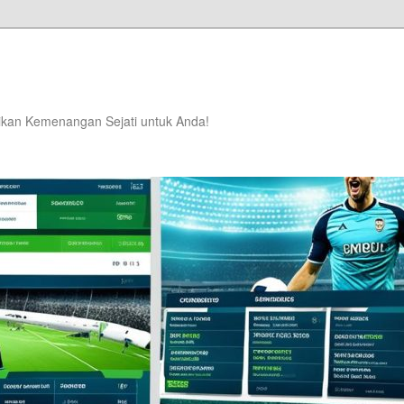
ikan Kemenangan Sejati untuk Anda!