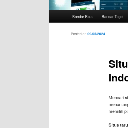
Main
Bandar Bola
Bandar Togel
menu
Posted on
09/05/2024
Sit
Ind
Mencari
s
menantang.
memilih pl
Situs tar