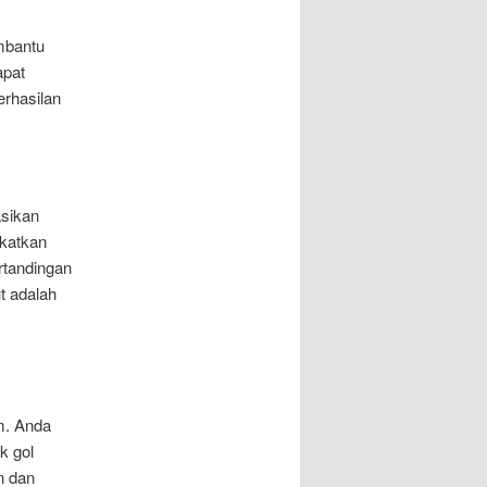
embantu
apat
rhasilan
asikan
gkatkan
rtandingan
t adalah
im. Anda
k gol
n dan