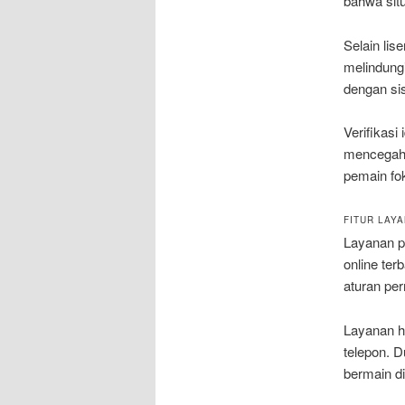
bahwa situ
Selain lis
melindungi
dengan si
Verifikasi
mencegah 
pemain fo
FITUR LAY
Layanan p
online ter
aturan pe
Layanan ha
telepon. 
bermain di