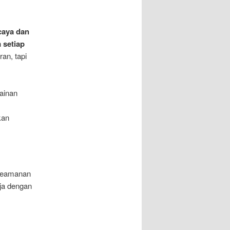
caya dan
 setiap
an, tapi
mainan
kan
 keamanan
ja dengan