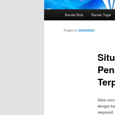
Main
Bandar Bola
Bandar Togel
menu
Posted on
08/06/2025
Sit
Pen
Ter
Situs cem
dengan ke
responsif.