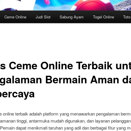
Ceme Online
Judi Slot
Sabung Ayam
Togel Online
Tot
us Ceme Online Terbaik un
galaman Bermain Aman d
percaya
e online terbaik adalah platform yang menawarkan pengalaman ber
amanan tinggi, antarmuka mudah digunakan, dan layanan pelanggan
 Pemain dapat menikmati taruhan yang adil dan berbagai fitur yang