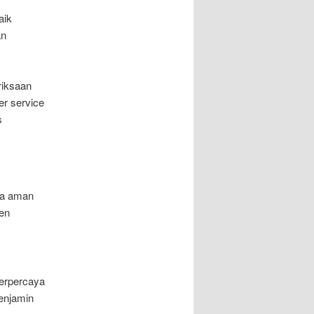
aik
an
eriksaan
r service
s
sa aman
ien
terpercaya
menjamin