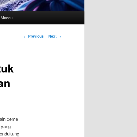
o Macau
Post
←
Previous
Next
→
navigation
tuk
an
main ceme
 yang
 mendukung