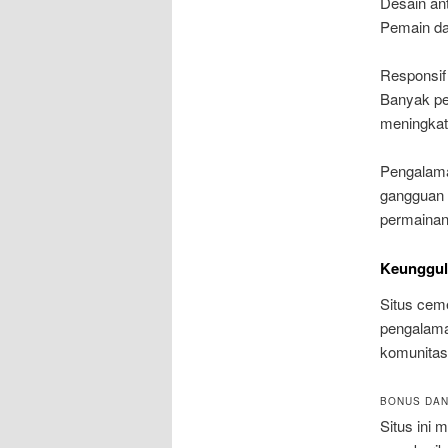
Desain an
Pemain da
Responsif 
Banyak pe
meningkat
Pengalama
gangguan 
permainan
Keunggul
Situs cem
pengalama
komunitas 
BONUS DAN
Situs ini