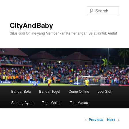
Skip
to
Sear
primary
content
CityAndBaby
Situs Judi Online yang Memberikan Kemenangan Sejati untuk Anda!
Main
Bandar Bola
Bandar Togel
Ceme Online
Judi Slot
menu
Sabung Ayam
Togel Online
Toto Macau
Post
←
Previous
Next
→
navigation