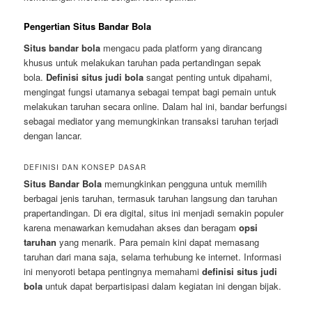
Pengertian Situs Bandar Bola
Situs bandar bola
mengacu pada platform yang dirancang
khusus untuk melakukan taruhan pada pertandingan sepak
bola.
Definisi situs judi bola
sangat penting untuk dipahami,
mengingat fungsi utamanya sebagai tempat bagi pemain untuk
melakukan taruhan secara online. Dalam hal ini, bandar berfungsi
sebagai mediator yang memungkinkan transaksi taruhan terjadi
dengan lancar.
DEFINISI DAN KONSEP DASAR
Situs Bandar Bola
memungkinkan pengguna untuk memilih
berbagai jenis taruhan, termasuk taruhan langsung dan taruhan
prapertandingan. Di era digital, situs ini menjadi semakin populer
karena menawarkan kemudahan akses dan beragam
opsi
taruhan
yang menarik. Para pemain kini dapat memasang
taruhan dari mana saja, selama terhubung ke internet. Informasi
ini menyoroti betapa pentingnya memahami
definisi situs judi
bola
untuk dapat berpartisipasi dalam kegiatan ini dengan bijak.