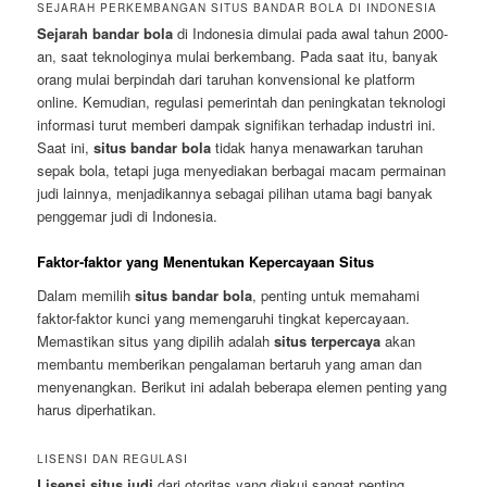
SEJARAH PERKEMBANGAN SITUS BANDAR BOLA DI INDONESIA
Sejarah bandar bola
di Indonesia dimulai pada awal tahun 2000-
an, saat teknologinya mulai berkembang. Pada saat itu, banyak
orang mulai berpindah dari taruhan konvensional ke platform
online. Kemudian, regulasi pemerintah dan peningkatan teknologi
informasi turut memberi dampak signifikan terhadap industri ini.
Saat ini,
situs bandar bola
tidak hanya menawarkan taruhan
sepak bola, tetapi juga menyediakan berbagai macam permainan
judi lainnya, menjadikannya sebagai pilihan utama bagi banyak
penggemar judi di Indonesia.
Faktor-faktor yang Menentukan Kepercayaan Situs
Dalam memilih
situs bandar bola
, penting untuk memahami
faktor-faktor kunci yang memengaruhi tingkat kepercayaan.
Memastikan situs yang dipilih adalah
situs terpercaya
akan
membantu memberikan pengalaman bertaruh yang aman dan
menyenangkan. Berikut ini adalah beberapa elemen penting yang
harus diperhatikan.
LISENSI DAN REGULASI
Lisensi situs judi
dari otoritas yang diakui sangat penting.