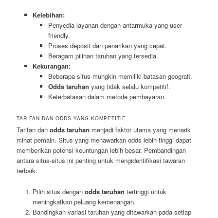
Kelebihan:
Penyedia layanan dengan antarmuka yang user-
friendly.
Proses deposit dan penarikan yang cepat.
Beragam pilihan taruhan yang tersedia.
Kekurangan:
Beberapa situs mungkin memiliki batasan geografi.
Odds taruhan
yang tidak selalu kompetitif.
Keterbatasan dalam metode pembayaran.
TARIFAN DAN ODDS YANG KOMPETITIF
Tarifan dan
odds taruhan
menjadi faktor utama yang menarik
minat pemain. Situs yang menawarkan odds lebih tinggi dapat
memberikan potensi keuntungan lebih besar. Pembandingan
antara situs-situs ini penting untuk mengidentifikasi tawaran
terbaik:
Pilih situs dengan
odds taruhan
tertinggi untuk
meningkatkan peluang kemenangan.
Bandingkan variasi taruhan yang ditawarkan pada setiap