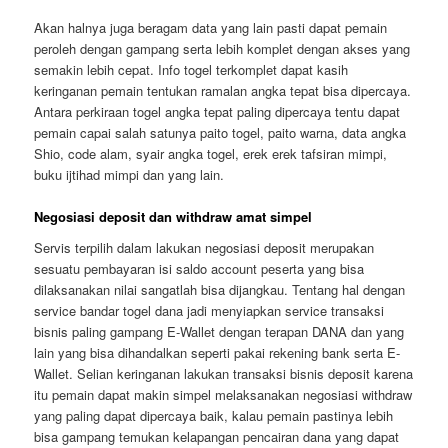
Akan halnya juga beragam data yang lain pasti dapat pemain
peroleh dengan gampang serta lebih komplet dengan akses yang
semakin lebih cepat. Info togel terkomplet dapat kasih
keringanan pemain tentukan ramalan angka tepat bisa dipercaya.
Antara perkiraan togel angka tepat paling dipercaya tentu dapat
pemain capai salah satunya paito togel, paito warna, data angka
Shio, code alam, syair angka togel, erek erek tafsiran mimpi,
buku ijtihad mimpi dan yang lain.
Negosiasi deposit dan withdraw amat simpel
Servis terpilih dalam lakukan negosiasi deposit merupakan
sesuatu pembayaran isi saldo account peserta yang bisa
dilaksanakan nilai sangatlah bisa dijangkau. Tentang hal dengan
service bandar togel dana jadi menyiapkan service transaksi
bisnis paling gampang E-Wallet dengan terapan DANA dan yang
lain yang bisa dihandalkan seperti pakai rekening bank serta E-
Wallet. Selian keringanan lakukan transaksi bisnis deposit karena
itu pemain dapat makin simpel melaksanakan negosiasi withdraw
yang paling dapat dipercaya baik, kalau pemain pastinya lebih
bisa gampang temukan kelapangan pencairan dana yang dapat