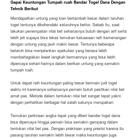
Gapai Keuntungan Tumpah ruah Bandar Togel Dana Dengan
Tehnik Berikut
Mendapatkan untung yang kian bertambah besar dalam taruhan
togel tentunya dikehendaki seluruhnya bettor. Sebab itu, saat
lakukan penempatan nilai bet seharusnya butuh dengan arif serta
lebih jeli supaya bisa lekas temukan keluasaan raih kemenangan
dengan untung yang jauh makin besar. Tentunya beberapa
betaruh bisa menjalankan spekulasi yang berasa lebih
membahagiakan lewat langkah bermainnya yang bisa lebih
dipercaya sehari-harinya dalam berikan untung yang semakin
tumpah ruah.
Untuk dapat raih keuntungan paling besar bermain judi togel
waktu ini karenanya seharusnya pemain butuh pastikan nilai bet
amat pas. Metode dalam tentukan nilai bet sangat tepat yakni
dengan perhatikan berbagai hal salah satunya merupakan:
Temukan perkiraan angka tepat yang diberi bandar togel dana
bisa dipercaya hingga pemain bisa semakin gampang dalam
tentukan nilai bet pas. Dengan prakiraan yang presisi karena itu
pasang taruhan semakin lebih besar maka keuntungan juga