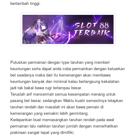
bertambah tinggi.
Putuskan permainan dengan type taruhan yang memberi
keuntungan serta dapat anda coba permainkan dengan keluarkan
bet seadanya maka dari itu kemenangan akan membawa
keuntungan banyak dan minimal kalau berlangsung kekalahan
jadi tak bakal bawa rugi terlampau besar.
Teruslah arif mencermati semua kesempatan menang untuk
pasang bet besar, sedangkan Waktu kuatir semestinya tetapkan
taruhan rendah dan masalah ini akan bawa pemain di
kemenangan yang semakin lebih gemintang.
Kedepankan buat memasangkan taruhan rendah pada awal
permainan lalu naikkan taruhan jumlah dengan memerhatikan
prakiraan sangat tepat yang dimilliki.