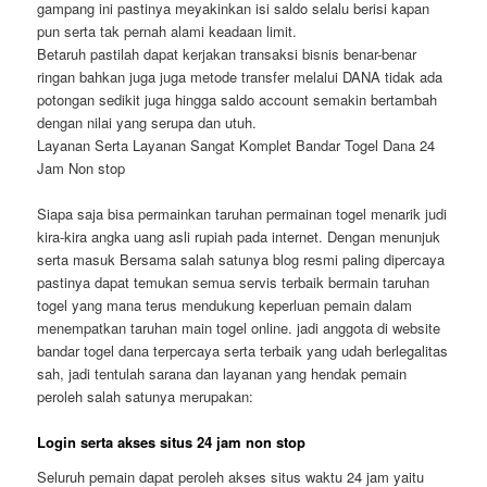
gampang ini pastinya meyakinkan isi saldo selalu berisi kapan
pun serta tak pernah alami keadaan limit.
Betaruh pastilah dapat kerjakan transaksi bisnis benar-benar
ringan bahkan juga juga metode transfer melalui DANA tidak ada
potongan sedikit juga hingga saldo account semakin bertambah
dengan nilai yang serupa dan utuh.
Layanan Serta Layanan Sangat Komplet Bandar Togel Dana 24
Jam Non stop
Siapa saja bisa permainkan taruhan permainan togel menarik judi
kira-kira angka uang asli rupiah pada internet. Dengan menunjuk
serta masuk Bersama salah satunya blog resmi paling dipercaya
pastinya dapat temukan semua servis terbaik bermain taruhan
togel yang mana terus mendukung keperluan pemain dalam
menempatkan taruhan main togel online. jadi anggota di website
bandar togel dana terpercaya serta terbaik yang udah berlegalitas
sah, jadi tentulah sarana dan layanan yang hendak pemain
peroleh salah satunya merupakan:
Login serta akses situs 24 jam non stop
Seluruh pemain dapat peroleh akses situs waktu 24 jam yaitu