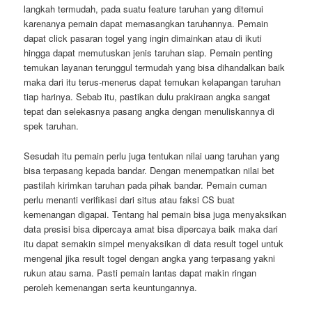
langkah termudah, pada suatu feature taruhan yang ditemui
karenanya pemain dapat memasangkan taruhannya. Pemain
dapat click pasaran togel yang ingin dimainkan atau di ikuti
hingga dapat memutuskan jenis taruhan siap. Pemain penting
temukan layanan terunggul termudah yang bisa dihandalkan baik
maka dari itu terus-menerus dapat temukan kelapangan taruhan
tiap harinya. Sebab itu, pastikan dulu prakiraan angka sangat
tepat dan selekasnya pasang angka dengan menuliskannya di
spek taruhan.
Sesudah itu pemain perlu juga tentukan nilai uang taruhan yang
bisa terpasang kepada bandar. Dengan menempatkan nilai bet
pastilah kirimkan taruhan pada pihak bandar. Pemain cuman
perlu menanti verifikasi dari situs atau faksi CS buat
kemenangan digapai. Tentang hal pemain bisa juga menyaksikan
data presisi bisa dipercaya amat bisa dipercaya baik maka dari
itu dapat semakin simpel menyaksikan di data result togel untuk
mengenal jika result togel dengan angka yang terpasang yakni
rukun atau sama. Pasti pemain lantas dapat makin ringan
peroleh kemenangan serta keuntungannya.