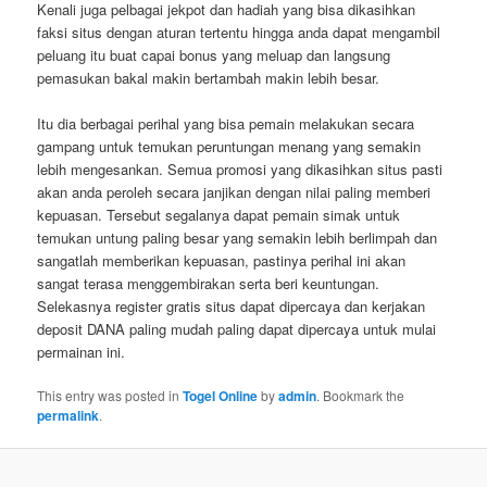
Kenali juga pelbagai jekpot dan hadiah yang bisa dikasihkan
faksi situs dengan aturan tertentu hingga anda dapat mengambil
peluang itu buat capai bonus yang meluap dan langsung
pemasukan bakal makin bertambah makin lebih besar.
Itu dia berbagai perihal yang bisa pemain melakukan secara
gampang untuk temukan peruntungan menang yang semakin
lebih mengesankan. Semua promosi yang dikasihkan situs pasti
akan anda peroleh secara janjikan dengan nilai paling memberi
kepuasan. Tersebut segalanya dapat pemain simak untuk
temukan untung paling besar yang semakin lebih berlimpah dan
sangatlah memberikan kepuasan, pastinya perihal ini akan
sangat terasa menggembirakan serta beri keuntungan.
Selekasnya register gratis situs dapat dipercaya dan kerjakan
deposit DANA paling mudah paling dapat dipercaya untuk mulai
permainan ini.
This entry was posted in
Togel Online
by
admin
. Bookmark the
permalink
.