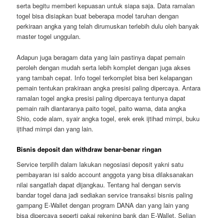
serta begitu memberi kepuasan untuk siapa saja. Data ramalan
togel bisa disiapkan buat beberapa model taruhan dengan
perkiraan angka yang telah dirumuskan terlebih dulu oleh banyak
master togel unggulan.
Adapun juga beragam data yang lain pastinya dapat pemain
peroleh dengan mudah serta lebih komplet dengan juga akses
yang tambah cepat. Info togel terkomplet bisa beri kelapangan
pemain tentukan prakiraan angka presisi paling dipercaya. Antara
ramalan togel angka presisi paling dipercaya tentunya dapat
pemain raih diantaranya paito togel, paito warna, data angka
Shio, code alam, syair angka togel, erek erek ijtihad mimpi, buku
ijtihad mimpi dan yang lain.
Bisnis deposit dan withdraw benar-benar ringan
Service terpilih dalam lakukan negosiasi deposit yakni satu
pembayaran isi saldo account anggota yang bisa dilaksanakan
nilai sangatlah dapat dijangkau. Tentang hal dengan servis
bandar togel dana jadi sediakan service transaksi bisnis paling
gampang E-Wallet dengan program DANA dan yang lain yang
bisa dipercaya seperti pakai rekening bank dan E-Wallet. Selian