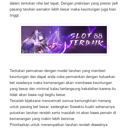
dalam tentukan nilai bet tepat. Dengan prakiraan yang presisi jadi
pasang taruhan semakin lebih besar maka keuntungan juga kian
tinggi.
Tentukan permainan dengan model taruhan yang memberi
keuntungan dan dapat anda coba permainkan dengan keluarkan
bet seadanya maka kemenangan akan membawa keuntungan
yang besar dan minimal kalau berlangsung kekalahan karena itu
tidak akan bawa rugi begitu besar.
Teruslah bijaksana mencermati semua kemungkinan menang
untuk pasang bet besar, sedangkan Sewaktu kuatir seharusnya
putuskan taruhan rendah serta masalah ini akan bawa pemain di
kemenangan yang makin lebih bersinar.
Prioritaskan untuk menempatkan taruhan rendah diawalnya