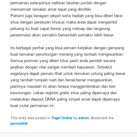
permainan selanjutnya naikkan taruhan jumlah dengan
mencermati ramalan amat tepat yang dimilliki.
Pahami juga beragam jekpot serta hadiah yang bisa diberi faksi
situs dengan peraturan khusus maka anda dapat mengambil
peluang itu buat capai bonus yang meluap dan langsung
penerimaan akan semakin bertambah semakin lebih besar.
Itu berbagai perihal yang bisa pemain kerjakan dengan gampang
buat temukan peruntungan menang yang tambah mengesankan.
Semua promosi yang diberi situs pasti anda peroleh secara
janjikan dengan nilai sangat memberi kepuasan. Tersebut
segalanya dapat pemain lihat untuk temukan untung paling besar
yang tambah tumpah ruah dan benar-benar mengesankan,
pastinya masalah ini akan terasa menggembirakan dan beri
keuntungan. Lekas register gratis situs paling dipercaya dan
melakukan deposit DANA paling simpel amat dapat dipercaya
buat mulai permainan ini.
This entry was posted in
Togel Online
by
admin
. Bookmark the
permalink
.