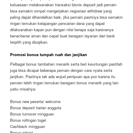
keluasaan melaksanakan transaksi bisnis deposit jadi pemain
bisa semakin simpel mengerjakan negosiasi withdraw yang
paling dapat dihandalkan baik, jika pemain pastinya bisa semakin
ringan temukan kelapangan pencairan dana yang dapat
dilaksanakan kapan pun dengan nilai berapa saja karenanya
benar-benar aman dan cepat buat beragam layanan dari bank
terpilih yang disajikan.
Promosi bonus tumpah ruah dan janjikan
Pelbagai bonus tambahan menarik serta beri keuntungan pastilah
juga bisa dicapai beberapa pemain dengan cara nyata serta
janjikan. Pastinya tak ada wujud penipuan apa pun karena itu
pemain lebih ringan temukan beragam bonus menarik yang lain
yaitu misalnya:
Bonus new peserta/ welcome
Bonus deposit harian anggota
Bonus turnover mingguan
Bonus rollingan togel
Cashback mingguan
Bonus referal