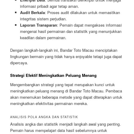
informasi pribadi agar tetap aman.
Audit Berkala
: Proses audit dilakukan untuk memastikan
integritas sistem perjudian.
Laporan Transparan
: Pemain dapat mengakses informasi
mengenai hasil permainan dan statistik yang menunjukkan
keadilan dalam permainan.
Dengan langkah-langkah ini, Bandar Toto Macau menciptakan
lingkungan bermain yang tidak hanya enjoyable tetapi juga dapat
dipercaya.
Strategi Efektif Meningkatkan Peluang Menang
Mengembangkan strategi yang tepat merupakan kunci untuk
meningkatkan peluang menang di Bandar Toto Macau. Pembaca
akan menemukan beberapa metode yang dapat diterapkan untuk
meningkatkan efektivitas permainan mereka.
ANALISIS POLA ANGKA DAN STATISTIK
Analisis angka dan statistik menjadi langkah awal yang penting.
Pemain harus mempelajari data hasil sebelumnya untuk