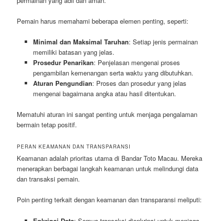
permainan yang adil dan aman.
Pemain harus memahami beberapa elemen penting, seperti:
Minimal dan Maksimal Taruhan
: Setiap jenis permainan
memiliki batasan yang jelas.
Prosedur Penarikan
: Penjelasan mengenai proses
pengambilan kemenangan serta waktu yang dibutuhkan.
Aturan Pengundian
: Proses dan prosedur yang jelas
mengenai bagaimana angka atau hasil ditentukan.
Mematuhi aturan ini sangat penting untuk menjaga pengalaman
bermain tetap positif.
PERAN KEAMANAN DAN TRANSPARANSI
Keamanan adalah prioritas utama di Bandar Toto Macau. Mereka
menerapkan berbagai langkah keamanan untuk melindungi data
dan transaksi pemain.
Poin penting terkait dengan keamanan dan transparansi meliputi:
Enkripsi Data
: Semua transaksi dienkripsi untuk menjaga