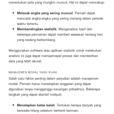
menentukan pola yang mungkin muncul. Hal ini dapat mencakup:
Melacak angka yang sering muncul
: Pemain dapat
mencatat angka-angka yang sering menang dalam periode
waktu tertentu.
Membandingkan statistik
: Menganalisis hasil dari
beberapa permainan dapat memberi wawasan tentang tren
yang sedang berkembang.
Menggunakan software atau aplikasi statistik untuk melakukan
analisis ini juga dapat mempercepat proses dan memberikan
data yang lebih akurat.
MANAJEMEN MODAL YANG BIJAK
Salah satu faktor penting dalam perjudian adalah manajemen
modal. Pemain harus menetapkan anggaran yang dapat
digunakan tanpa mengganggu keuangan pribadinya. Beberapa
langkah yang dapat diambil meliputi:
Menetapkan batas kalah
: Tentukan berapa banyak yang
bersedia hilang sebelum berhenti bermain.