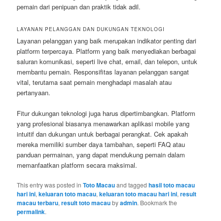
pemain dari penipuan dan praktik tidak adil.
LAYANAN PELANGGAN DAN DUKUNGAN TEKNOLOGI
Layanan pelanggan yang baik merupakan indikator penting dari
platform terpercaya. Platform yang baik menyediakan berbagai
saluran komunikasi, seperti live chat, email, dan telepon, untuk
membantu pemain. Responsifitas layanan pelanggan sangat
vital, terutama saat pemain menghadapi masalah atau
pertanyaan.
Fitur dukungan teknologi juga harus dipertimbangkan. Platform
yang profesional biasanya menawarkan aplikasi mobile yang
intuitif dan dukungan untuk berbagai perangkat. Cek apakah
mereka memiliki sumber daya tambahan, seperti FAQ atau
panduan permainan, yang dapat mendukung pemain dalam
memanfaatkan platform secara maksimal.
This entry was posted in
Toto Macau
and tagged
hasil toto macau
hari ini
,
keluaran toto macau
,
keluaran toto macau hari ini
,
result
macau terbaru
,
result toto macau
by
admin
. Bookmark the
permalink
.