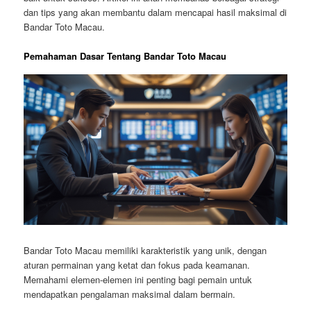
dan tips yang akan membantu dalam mencapai hasil maksimal di
Bandar Toto Macau.
Pemahaman Dasar Tentang Bandar Toto Macau
Bandar Toto Macau memiliki karakteristik yang unik, dengan
aturan permainan yang ketat dan fokus pada keamanan.
Memahami elemen-elemen ini penting bagi pemain untuk
mendapatkan pengalaman maksimal dalam bermain.