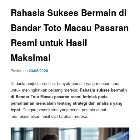
Rahasia Sukses Bermain di
Bandar Toto Macau Pasaran
Resmi untuk Hasil
Maksimal
Posted on
23/05/2026
Di dunia perjudian online, banyak pemain yang mencari cara
untuk meningkatkan peluang mereka.
Rahasia sukses bermain
di Bandar Toto Macau pasaran resmi terletak pada
pemahaman mendalam tentang strategi dan analisis yang
tepat.
Dengan pendekatan yang benar, pemain dapat
memaksimalkan hasil dari taruhan mereka.