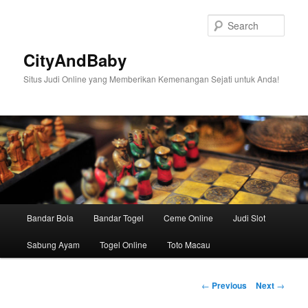
Skip
to
Sear
primary
content
CityAndBaby
Situs Judi Online yang Memberikan Kemenangan Sejati untuk Anda!
Main
Bandar Bola
Bandar Togel
Ceme Online
Judi Slot
menu
Sabung Ayam
Togel Online
Toto Macau
Post
←
Previous
Next
→
navigation