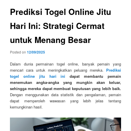
Prediksi Togel Online Jitu
Hari Ini: Strategi Cermat
untuk Menang Besar
Posted on
12/09/2025
Dalam dunia permainan togel online, banyak pemain yang
mencari cara untuk meningkatkan peluang mereka.
Prediksi
togel online jitu hari ini
dapat membantu pemain
menemukan angka-angka yang mungkin akan keluar,
sehingga mereka dapat membuat keputusan yang lebih baik.
Dengan menggunakan data statistik dan pengalaman, pemain
dapat memperoleh wawasan yang lebih jelas tentang
kemungkinan hasil.