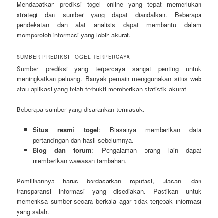
Mendapatkan prediksi togel online yang tepat memerlukan
strategi dan sumber yang dapat diandalkan. Beberapa
pendekatan dan alat analisis dapat membantu dalam
memperoleh informasi yang lebih akurat.
SUMBER PREDIKSI TOGEL TERPERCAYA
Sumber prediksi yang terpercaya sangat penting untuk
meningkatkan peluang. Banyak pemain menggunakan situs web
atau aplikasi yang telah terbukti memberikan statistik akurat.
Beberapa sumber yang disarankan termasuk:
Situs resmi togel
: Biasanya memberikan data
pertandingan dan hasil sebelumnya.
Blog dan forum
: Pengalaman orang lain dapat
memberikan wawasan tambahan.
Pemilihannya harus berdasarkan reputasi, ulasan, dan
transparansi informasi yang disediakan. Pastikan untuk
memeriksa sumber secara berkala agar tidak terjebak informasi
yang salah.