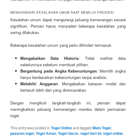
MENGHINDARI KESALAHAN UMUM SAAT MEMILIH PREDIKSI
Kesalahan umum dapat mengurangi peluang kemenangan secara
signifikan. Pemain harus menyadari beberapa kesalahan yang
sering dilakukan.
Beberapa kesalahan umum yang perlu dihindari termasuk:
Mengabaikan Data Historis
: Tidak melihat data
sebelumnya sebelum membuat pilihan.
Bergantung pada Angka Keberuntungan
: Memilih angka
hanya berdasarkan keberuntungan tanpa analisis.
Melebihi Anggaran
: Mengabaikan batasan modal dan
bertaruh lebih dari yang direncanakan.
Dengan mengikuti langkah-langkah ini, pemain dapat
meningkatkan peluang kemenangan mereka dalam permainan
togel.
This entry was posted in
Togel Online
and tagged
Main Togel
,
pasaran togel
,
Togel Aman
,
Togel Gacor
,
togel hari ini
,
togel online
,