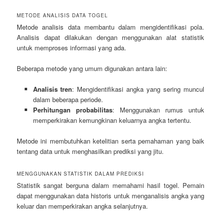
METODE ANALISIS DATA TOGEL
Metode analisis data membantu dalam mengidentifikasi pola.
Analisis dapat dilakukan dengan menggunakan alat statistik
untuk memproses informasi yang ada.
Beberapa metode yang umum digunakan antara lain:
Analisis tren
: Mengidentifikasi angka yang sering muncul
dalam beberapa periode.
Perhitungan probabilitas
: Menggunakan rumus untuk
memperkirakan kemungkinan keluarnya angka tertentu.
Metode ini membutuhkan ketelitian serta pemahaman yang baik
tentang data untuk menghasilkan prediksi yang jitu.
MENGGUNAKAN STATISTIK DALAM PREDIKSI
Statistik sangat berguna dalam memahami hasil togel. Pemain
dapat menggunakan data historis untuk menganalisis angka yang
keluar dan memperkirakan angka selanjutnya.