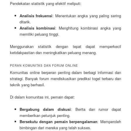
Pendekatan statistik yang efektif meliputi:
Analisis frekuensi
: Menentukan angka yang paling sering
ditarik.
Analisis kombinasi
: Menghitung kombinasi angka yang
memiliki peluang tinggi.
Menggunakan statistik dengan tepat dapat memperkecil
ketidakpastian dan meningkatkan peluang menang.
PERAN KOMUNITAS DAN FORUM ONLINE
Komunitas online berperan penting dalam berbagi informasi dan
strategi. Banyak forum mendiskusikan prediksi togel terbaru dan
teknik yang berhasil.
Di dalam komunitas ini, pemain dapat:
Bergabung dalam diskusi
: Berita dan rumor dapat
memberikan petunjuk penting.
Bersekutu dengan pemain berpengalaman
: Memperoleh
bimbingan dari mereka yang telah sukses.