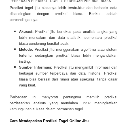
PERBEDAAN PREDIKSI TOGEL JITU DENGAN PREDIKSI BIASA
Prediksi togel jitu biasanya lebih terstruktur dan berbasis data
dibandingkan dengan prediksi biasa. Berikut adalah
perbandingannya:
Akurasi:
Prediksi jitu berfokus pada analisis angka yang
lebih mendalam dan data statistik, sementara prediksi
biasa cenderung bersifat acak.
Metode:
Prediksi jitu menggunakan algoritma atau sistem
tertentu, sedangkan prediksi biasa lebih mengandalkan
insting.
Sumber Informasi:
Prediksi jitu mengambil informasi dari
berbagai sumber terpercaya dan data historis. Prediksi
biasa bisa berasal dari rumor atau spekulasi tanpa dasar
yang kuat.
Perbedaan ini menyoroti pentingnya memilih prediksi
berdasarkan analisis yang mendalam untuk meningkatkan
kemungkinan sukses dalam permainan togel.
Cara Mendapatkan Prediksi Togel Online Jitu