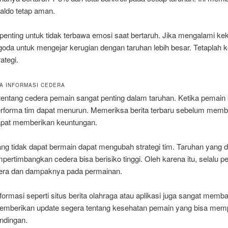
aldo tetap aman.
, penting untuk tidak terbawa emosi saat bertaruh. Jika mengalami ke
goda untuk mengejar kerugian dengan taruhan lebih besar. Tetaplah 
ategi.
A INFORMASI CEDERA
tentang cedera pemain sangat penting dalam taruhan. Ketika pemain 
erforma tim dapat menurun. Memeriksa berita terbaru sebelum memb
apat memberikan keuntungan.
ng tidak dapat bermain dapat mengubah strategi tim. Taruhan yang d
ertimbangkan cedera bisa berisiko tinggi. Oleh karena itu, selalu pe
dera dan dampaknya pada permainan.
ormasi seperti situs berita olahraga atau aplikasi juga sangat memba
mberikan update segera tentang kesehatan pemain yang bisa mem
andingan.