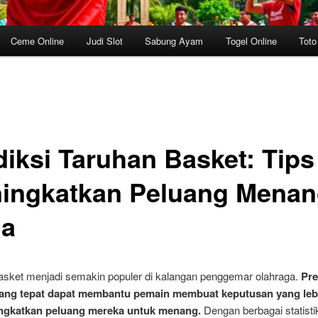
Ceme Online
Judi Slot
Sabung Ayam
Togel Online
Tot
diksi Taruhan Basket: Tips
ingkatkan Peluang Mena
a
asket menjadi semakin populer di kalangan penggemar olahraga.
Pre
yang tepat dapat membantu pemain membuat keputusan yang leb
ngkatkan peluang mereka untuk menang.
Dengan berbagai statisti