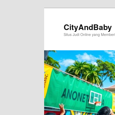
Skip
to
primary
CityAndBaby
content
Situs Judi Online yang Member