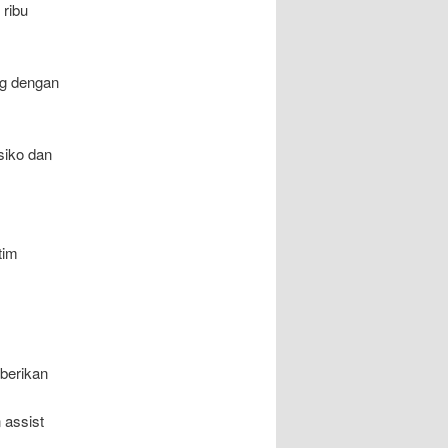
 ribu
ng dengan
siko dan
tim
berikan
 assist