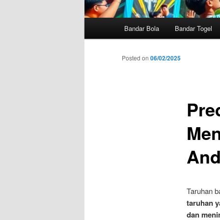
Main
Bandar Bola
Bandar Togel
menu
Posted on
06/02/2025
Pre
Men
And
Taruhan b
taruhan 
dan meni