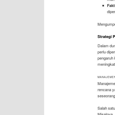
Fakt
dipe
Mengumpulk
Strategi 
Dalam duni
perlu dipe
pengaruh 
meningkat
MANAJEME
Manajemen
rencana y
seseorang
Salah sat
Misalnya, 