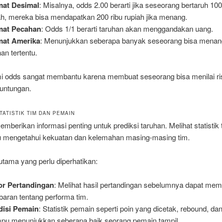
mat Desimal
: Misalnya, odds 2.00 berarti jika seseorang bertaruh 100
ah, mereka bisa mendapatkan 200 ribu rupiah jika menang.
mat Pecahan
: Odds 1/1 berarti taruhan akan menggandakan uang.
mat Amerika
: Menunjukkan seberapa banyak seseorang bisa mena
han tertentu.
odds sangat membantu karena membuat seseorang bisa menilai ri
euntungan.
TATISTIK TIM DAN PEMAIN
memberikan informasi penting untuk prediksi taruhan. Melihat statistik 
mengetahui kekuatan dan kelemahan masing-masing tim.
utama yang perlu diperhatikan:
or Pertandingan
: Melihat hasil pertandingan sebelumnya dapat mem
aran tentang performa tim.
disi Pemain
: Statistik pemain seperti poin yang dicetak, rebound, dan
u menunjukkan seberapa baik seorang pemain tampil.