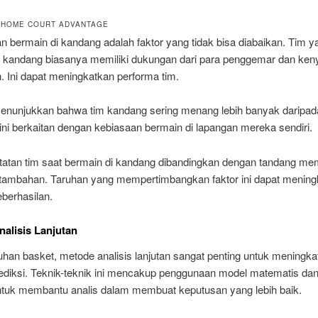
 HOME COURT ADVANTAGE
 bermain di kandang adalah faktor yang tidak bisa diabaikan. Tim y
i kandang biasanya memiliki dukungan dari para penggemar dan ke
. Ini dapat meningkatkan performa tim.
 menunjukkan bahwa tim kandang sering menang lebih banyak daripad
ini berkaitan dengan kebiasaan bermain di lapangan mereka sendiri.
atatan tim saat bermain di kandang dibandingkan dengan tandang me
ambahan. Taruhan yang mempertimbangkan faktor ini dapat mening
berhasilan.
alisis Lanjutan
han basket, metode analisis lanjutan sangat penting untuk meningka
ediksi. Teknik-teknik ini mencakup penggunaan model matematis dan
tuk membantu analis dalam membuat keputusan yang lebih baik.