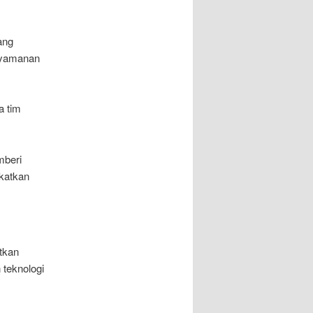
ang
nyamanan
a tim
mberi
katkan
tkan
 teknologi