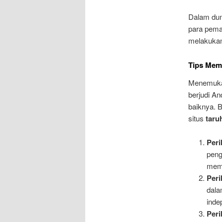
Dalam duni
para pema
melakukan
Tips Memi
Menemuk
berjudi A
baiknya. B
situs
taru
Peri
peng
memb
Peri
dala
inde
Per