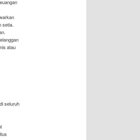
 keuangan
awarkan
 setia.
an.
pelanggan
nis atau
i seluruh
t
itus