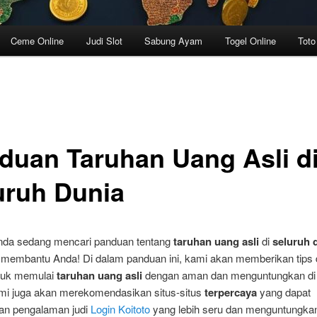
Ceme Online
Judi Slot
Sabung Ayam
Togel Online
Tot
duan Taruhan Uang Asli d
uruh Dunia
da sedang mencari panduan tentang
taruhan uang asli
di
seluruh 
 membantu Anda! Di dalam panduan ini, kami akan memberikan tips d
ntuk memulai
taruhan uang asli
dengan aman dan menguntungkan d
mi juga akan merekomendasikan situs-situs
terpercaya
yang dapat
n pengalaman judi
Login Koitoto
yang lebih seru dan menguntungkan