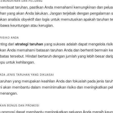
 KEMUNGKINAN DAN PELUANG
embuat taruhan, pastikan Anda memahami kemungkinan dan peluan
ruhan yang akan Anda lakukan. Jangan terjebak dengan pengalaman su
akan analisis obyektif dan logis untuk memutuskan apakah taruhan t
awa keuntungan atau kerugian.
RISIKO ANDA
ting dari
strategi taruhan
yang sukses adalah dapat mengelola risi
tikan Anda memahami batasan taruhan Anda dan berhenti bermain ke
atas tersebut. Hindari bertaruh dengan jumlah yang lebih besar dar
u untuk kehilangan.
PADA JENIS TARUHAN YANG DIKUASAI
s taruhan yang merupakan keahlian Anda dan fokuslah pada jenis taru
 Ini akan membantu dalam meminimalkan risiko dan meningkatkan pe
emenangan.
TKAN BONUS DAN PROMOSI
 promosi dapat membantu meningkatkan peluang Anda meraih keun