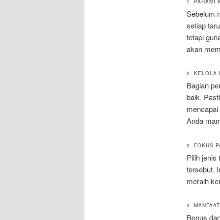
1. PAHAMI
Sebelum m
setiap ta
tetapi gun
akan memb
2. KELOLA 
Bagian pen
baik. Pas
mencapai b
Anda mamp
3. FOKUS 
Pilih jeni
tersebut.
meraih k
4. MANFAA
Bonus dan