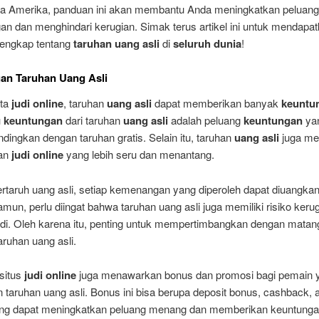
ga Amerika, panduan ini akan membantu Anda meningkatkan peluang
n dan menghindari kerugian. Simak terus artikel ini untuk mendapa
 lengkap tentang
taruhan uang asli
di
seluruh dunia
!
an Taruhan Uang Asli
nta
judi online
, taruhan
uang asli
dapat memberikan banyak
keuntu
u
keuntungan
dari taruhan
uang asli
adalah peluang
keuntungan
yan
andingkan dengan taruhan gratis. Selain itu, taruhan
uang asli
juga me
an
judi online
yang lebih seru dan menantang.
rtaruh uang asli, setiap kemenangan yang diperoleh dapat diuangka
un, perlu diingat bahwa taruhan uang asli juga memiliki risiko keru
jadi. Oleh karena itu, penting untuk mempertimbangkan dengan mata
ruhan uang asli.
situs
judi online
juga menawarkan bonus dan promosi bagi pemain 
taruhan uang asli. Bonus ini bisa berupa deposit bonus, cashback, 
ang dapat meningkatkan peluang menang dan memberikan keuntungan