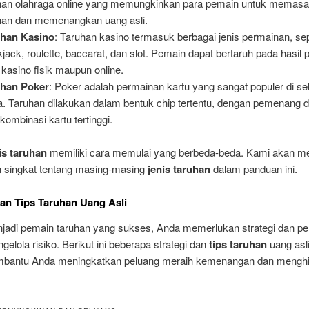
han olahraga online yang memungkinkan para pemain untuk memas
han dan memenangkan uang asli.
uhan Kasino
: Taruhan kasino termasuk berbagai jenis permainan, sep
kjack, roulette, baccarat, dan slot. Pemain dapat bertaruh pada hasil
di kasino fisik maupun online.
uhan Poker
: Poker adalah permainan kartu yang sangat populer di se
a. Taruhan dilakukan dalam bentuk chip tertentu, dengan pemenang d
 kombinasi kartu tertinggi.
is taruhan
memiliki cara memulai yang berbeda-beda. Kami akan m
n singkat tentang masing-masing
jenis taruhan
dalam panduan ini.
dan Tips Taruhan Uang Asli
jadi pemain taruhan yang sukses, Anda memerlukan strategi dan p
elola risiko. Berikut ini beberapa strategi dan
tips taruhan
uang asl
bantu Anda meningkatkan peluang meraih kemenangan dan menghi