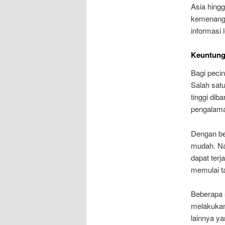
Asia hing
kemenanga
informasi
Keuntung
Bagi peci
Salah sat
tinggi dib
pengalam
Dengan be
mudah. Nam
dapat ter
memulai ta
Beberapa 
melakukan 
lainnya y