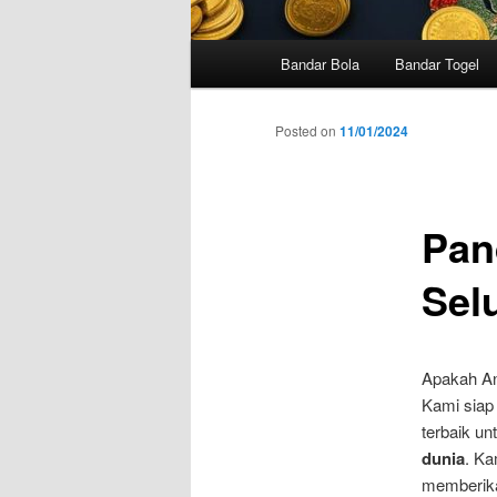
Main
Bandar Bola
Bandar Togel
menu
Posted on
11/01/2024
Pan
Sel
Apakah An
Kami siap
terbaik u
dunia
. Ka
memberika