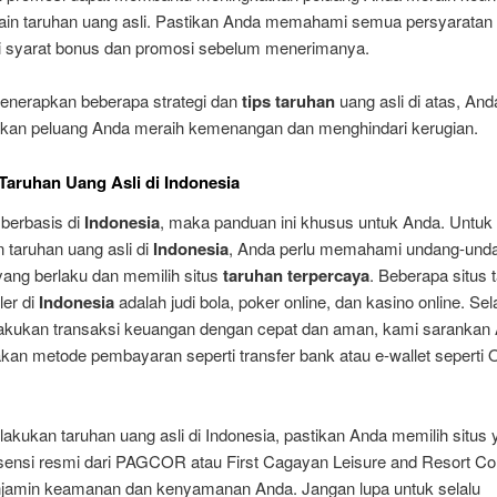
ain taruhan uang asli. Pastikan Anda memahami semua persyaratan
syarat bonus dan promosi sebelum menerimanya.
nerapkan beberapa strategi dan
tips taruhan
uang asli di atas, And
kan peluang Anda meraih kemenangan dan menghindari kerugian.
aruhan Uang Asli di Indonesia
 berbasis di
Indonesia
, maka panduan ini khusus untuk Anda. Untuk
 taruhan uang asli di
Indonesia
, Anda perlu memahami undang-und
yang berlaku dan memilih situs
taruhan terpercaya
. Beberapa situs 
ler di
Indonesia
adalah judi bola, poker online, dan kasino online. Sela
akukan transaksi keuangan dengan cepat dan aman, kami sarankan
an metode pembayaran seperti transfer bank atau e-wallet seperti
kukan taruhan uang asli di Indonesia, pastikan Anda memilih situs 
isensi resmi dari PAGCOR atau First Cagayan Leisure and Resort Co
jamin keamanan dan kenyamanan Anda. Jangan lupa untuk selalu