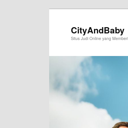
Skip
to
primary
CityAndBaby
content
Situs Judi Online yang Member