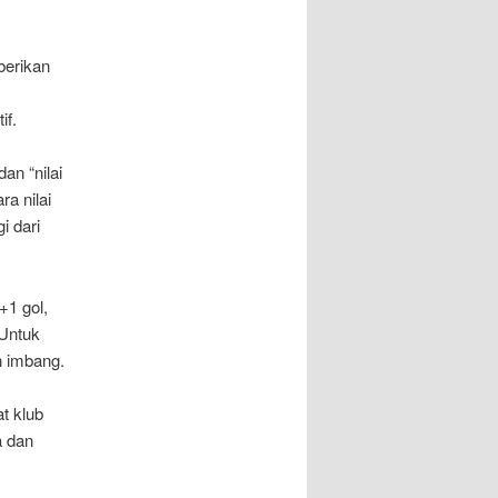
erikan
if.
an “nilai
ra nilai
i dari
+1 gol,
 Untuk
 imbang.
t klub
a dan