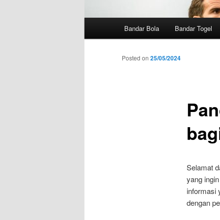
Main
Bandar Bola
Bandar Togel
menu
Posted on
25/05/2024
Pan
bag
Selamat d
yang ingi
informasi
dengan per