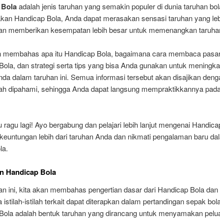
 Bola
adalah jenis taruhan yang semakin populer di dunia taruhan bo
an Handicap Bola, Anda dapat merasakan sensasi taruhan yang leb
an memberikan kesempatan lebih besar untuk memenangkan taruha
 membahas apa itu Handicap Bola, bagaimana cara membaca pasa
ola, dan strategi serta tips yang bisa Anda gunakan untuk meningk
da dalam taruhan ini. Semua informasi tersebut akan disajikan deng
h dipahami, sehingga Anda dapat langsung mempraktikkannya pada
u ragu lagi! Ayo bergabung dan pelajari lebih lanjut mengenai Handica
keuntungan lebih dari taruhan Anda dan nikmati pengalaman baru da
la.
an Handicap Bola
an ini, kita akan membahas pengertian dasar dari Handicap Bola dan
istilah-istilah terkait dapat diterapkan dalam pertandingan sepak bola
Bola adalah bentuk taruhan yang dirancang untuk menyamakan pelu