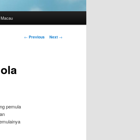
o Macau
Post
←
Previous
Next
→
navigation
ola
ang pemula
kan
memulainya