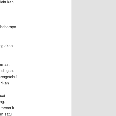
elakukan
h beberapa
ang akan
n
emain,
andingan.
mengetahui
rikan
uai
ng.
 menarik
am satu