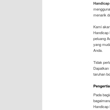
Handicap
menggunak
menarik d
Kami akan
Handicap B
peluang An
yang muda
Anda.
Tidak perl
Dapatkan 
taruhan bo
Pengerti
Pada bagi
bagaimana 
Handicap 