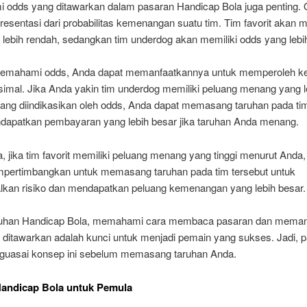
odds yang ditawarkan dalam pasaran Handicap Bola juga penting.
resentasi dari probabilitas kemenangan suatu tim. Tim favorit akan m
lebih rendah, sedangkan tim underdog akan memiliki odds yang lebih 
emahami odds, Anda dapat memanfaatkannya untuk memperoleh k
mal. Jika Anda yakin tim underdog memiliki peluang menang yang le
yang diindikasikan oleh odds, Anda dapat memasang taruhan pada tim
dapatkan pembayaran yang lebih besar jika taruhan Anda menang.
, jika tim favorit memiliki peluang menang yang tinggi menurut Anda
pertimbangkan untuk memasang taruhan pada tim tersebut untuk
kan risiko dan mendapatkan peluang kemenangan yang lebih besar.
uhan Handicap Bola, memahami cara membaca pasaran dan meman
 ditawarkan adalah kunci untuk menjadi pemain yang sukses. Jadi, p
uasai konsep ini sebelum memasang taruhan Anda.
Handicap Bola untuk Pemula