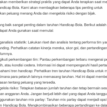
i akan memberikan strategi praktis yang dapat Anda terapkan saat m
andicap Bola. Kami akan membagikan beberapa tips penting untuk
kan peluang menang Anda dan mengelola risiko dengan bijak.
ang baik sangat penting dalam taruhan Handicap Bola. Berikut adala
 dapat Anda gunakan saat memulai:
analisis statistik: Lakukan riset dan analisis tentang performa tim y
anding. Perhatikan catatan kinerja mereka, skor gol, dan pertandinga
lumnya.
ikuti perkembangan tim: Pantau perkembangan terbaru mengenai p
tih, atau kondisi cedera. Informasi ini dapat mempengaruhi hasil pert
hami tren handicap: Perhatikan tren taruhan Handicap Bola untuk 
imana para petaruh lainnya memasang taruhan. Hal ini dapat membe
san tentang peluang yang tersedia.
elola risiko: Tetapkan batasan jumlah taruhan dan tetap bermain ses
an anggaran Anda. Jangan berjudi lebih dari yang dapat Anda tanggu
gunakan taruhan mix parlay: Taruhan mix parlay dapat menjadi opsi
m Handicap Bola. Mengkombinasikan beberapa pertandingan ke dal