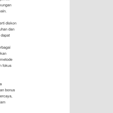
ukungan
ain.
rti diskon
ruhan dan
 dapat
erbagai
ukan
 metode
n fokus
pa
dan bonus
percaya,
lam