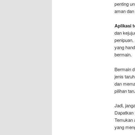
penting u
aman dan
Aplikasi 
dan kejuju
penipuan. 
yang hand
bermain.
Bermain di
jenis taru
dan memas
pilihan t
Jadi, jang
Dapatkan 
Temukan ap
yang meng