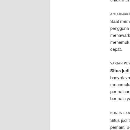
ANTARMUKA
Saat memi
pengguna y
menawarka
menemukan
cepat.
VARIAN PE
Situs judi
banyak va
menemukan
permainan
bermain y
BONUS DAN
Situs jud
pemain. Bo