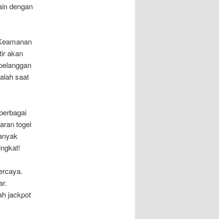
ain dengan
 Keamanan
ir akan
 pelanggan
alah saat
 berbagai
aran togel
banyak
ngkat!
ercaya.
r.
ah jackpot