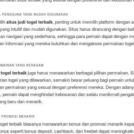
 PENGGUNA YANG MUDAH DIGUNAKAN
lih
situs judi togel terbaik
, penting untuk memilih platform dengan 
ang intuitif dan mudah digunakan. Situs harus dirancang dengan bai
n navigasi yang sederhana, sehingga para pemain dapat dengan m
 informasi yang mereka butuhkan dan mengakses permainan toge
RMAINAN YANG BERAGAM
 togel terbaik
juga harus menawarkan berbagai pilihan permainan. 
rian togel yang ditawarkan, semakin besar peluang bagi pemain untu
 permainan yang sesuai dengan preferensi mereka. Dengan adanya
, pemain dapat menghindari kebosanan dan selalu menikmati penga
ang baru dan menarik.
 PROMOSI MENARIK
i togel terbaik biasanya menawarkan bonus dan promosi menarik kep
nus seperti bonus deposit, cashback, dan freebet dapat meningkatka