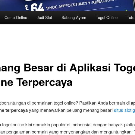
Ceme Online
Judi Slot
Sabung Ayam
Togel Online
Tot
ang Besar di Aplikasi Tog
ine Terpercaya
eberuntungan di permainan togel online? Pastikan Anda bermain di
ap
ine terpercaya
yang menawarkan peluang menang besar!
situs slot 
togel online kini semakin populer di Indonesia, dengan banyak platf
n pengalaman bermain yang menyenangkan dan menguntungkan. T