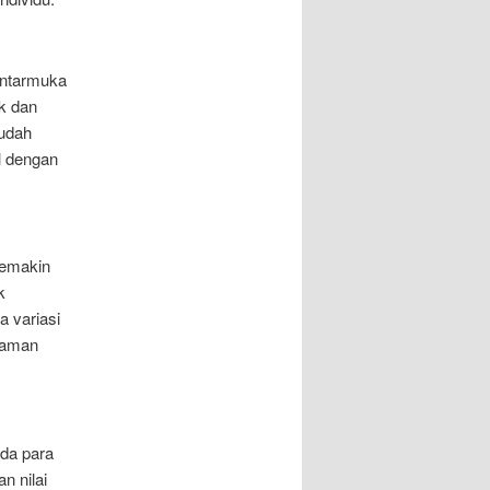
antarmuka
k dan
udah
l dengan
Semakin
k
 variasi
laman
ada para
n nilai