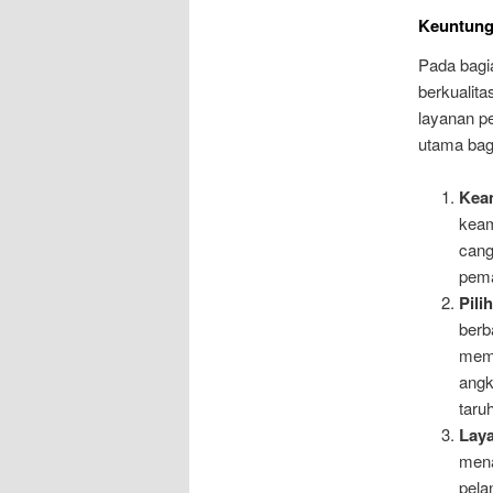
Keuntunga
Pada bagia
berkualit
layanan pe
utama bag
Kea
keam
cang
pema
Pili
berb
memi
angk
taru
Lay
mena
pela