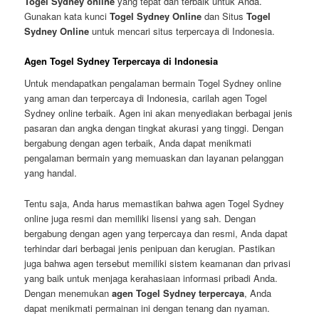
Togel Sydney online
yang tepat dan terbaik untuk Anda.
Gunakan kata kunci
Togel Sydney Online
dan Situs
Togel
Sydney Online
untuk mencari situs terpercaya di Indonesia.
Agen Togel Sydney Terpercaya di Indonesia
Untuk mendapatkan pengalaman bermain Togel Sydney online
yang aman dan terpercaya di Indonesia, carilah agen Togel
Sydney online terbaik. Agen ini akan menyediakan berbagai jenis
pasaran dan angka dengan tingkat akurasi yang tinggi. Dengan
bergabung dengan agen terbaik, Anda dapat menikmati
pengalaman bermain yang memuaskan dan layanan pelanggan
yang handal.
Tentu saja, Anda harus memastikan bahwa agen Togel Sydney
online juga resmi dan memiliki lisensi yang sah. Dengan
bergabung dengan agen yang terpercaya dan resmi, Anda dapat
terhindar dari berbagai jenis penipuan dan kerugian. Pastikan
juga bahwa agen tersebut memiliki sistem keamanan dan privasi
yang baik untuk menjaga kerahasiaan informasi pribadi Anda.
Dengan menemukan
agen Togel Sydney terpercaya
, Anda
dapat menikmati permainan ini dengan tenang dan nyaman.