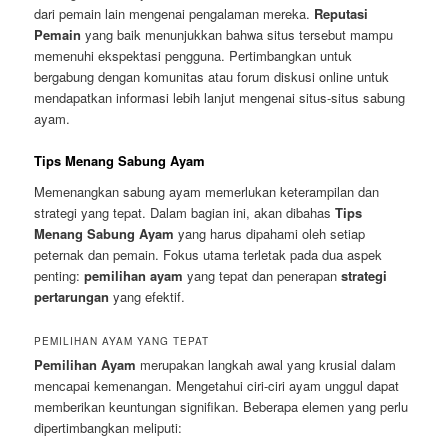
dari pemain lain mengenai pengalaman mereka.
Reputasi
Pemain
yang baik menunjukkan bahwa situs tersebut mampu
memenuhi ekspektasi pengguna. Pertimbangkan untuk
bergabung dengan komunitas atau forum diskusi online untuk
mendapatkan informasi lebih lanjut mengenai situs-situs sabung
ayam.
Tips Menang Sabung Ayam
Memenangkan sabung ayam memerlukan keterampilan dan
strategi yang tepat. Dalam bagian ini, akan dibahas
Tips
Menang Sabung Ayam
yang harus dipahami oleh setiap
peternak dan pemain. Fokus utama terletak pada dua aspek
penting:
pemilihan ayam
yang tepat dan penerapan
strategi
pertarungan
yang efektif.
PEMILIHAN AYAM YANG TEPAT
Pemilihan Ayam
merupakan langkah awal yang krusial dalam
mencapai kemenangan. Mengetahui ciri-ciri ayam unggul dapat
memberikan keuntungan signifikan. Beberapa elemen yang perlu
dipertimbangkan meliputi: