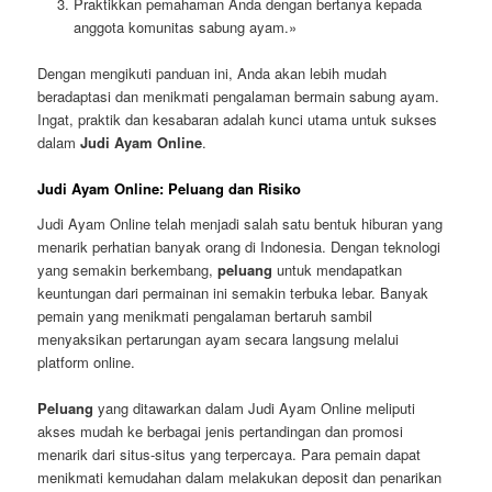
Praktikkan pemahaman Anda dengan bertanya kepada
anggota komunitas sabung ayam.»
Dengan mengikuti panduan ini, Anda akan lebih mudah
beradaptasi dan menikmati pengalaman bermain sabung ayam.
Ingat, praktik dan kesabaran adalah kunci utama untuk sukses
dalam
Judi Ayam Online
.
Judi Ayam Online: Peluang dan Risiko
Judi Ayam Online telah menjadi salah satu bentuk hiburan yang
menarik perhatian banyak orang di Indonesia. Dengan teknologi
yang semakin berkembang,
peluang
untuk mendapatkan
keuntungan dari permainan ini semakin terbuka lebar. Banyak
pemain yang menikmati pengalaman bertaruh sambil
menyaksikan pertarungan ayam secara langsung melalui
platform online.
Peluang
yang ditawarkan dalam Judi Ayam Online meliputi
akses mudah ke berbagai jenis pertandingan dan promosi
menarik dari situs-situs yang terpercaya. Para pemain dapat
menikmati kemudahan dalam melakukan deposit dan penarikan