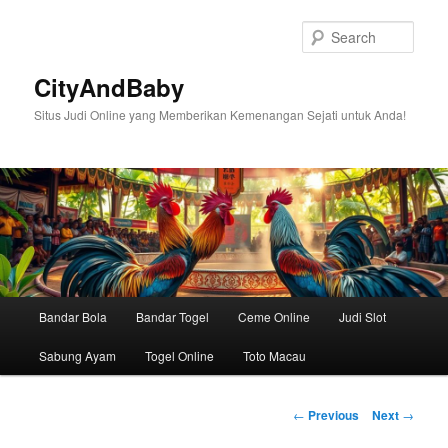
Skip
to
Sear
primary
content
CityAndBaby
Situs Judi Online yang Memberikan Kemenangan Sejati untuk Anda!
Main
Bandar Bola
Bandar Togel
Ceme Online
Judi Slot
menu
Sabung Ayam
Togel Online
Toto Macau
Post
←
Previous
Next
→
navigation