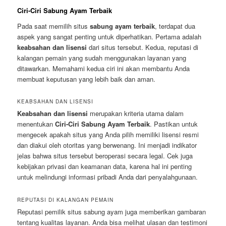
Ciri-Ciri Sabung Ayam Terbaik
Pada saat memilih situs
sabung ayam terbaik
, terdapat dua
aspek yang sangat penting untuk diperhatikan. Pertama adalah
keabsahan dan lisensi
dari situs tersebut. Kedua, reputasi di
kalangan pemain yang sudah menggunakan layanan yang
ditawarkan. Memahami kedua ciri ini akan membantu Anda
membuat keputusan yang lebih baik dan aman.
KEABSAHAN DAN LISENSI
Keabsahan dan lisensi
merupakan kriteria utama dalam
menentukan
Ciri-Ciri Sabung Ayam Terbaik
. Pastikan untuk
mengecek apakah situs yang Anda pilih memiliki lisensi resmi
dan diakui oleh otoritas yang berwenang. Ini menjadi indikator
jelas bahwa situs tersebut beroperasi secara legal. Cek juga
kebijakan privasi dan keamanan data, karena hal ini penting
untuk melindungi informasi pribadi Anda dari penyalahgunaan.
REPUTASI DI KALANGAN PEMAIN
Reputasi pemilik situs sabung ayam juga memberikan gambaran
tentang kualitas layanan. Anda bisa melihat ulasan dan testimoni