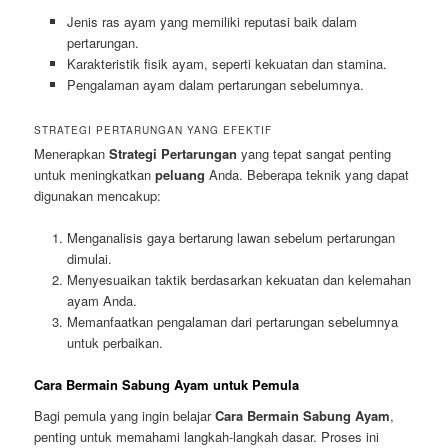
Jenis ras ayam yang memiliki reputasi baik dalam
pertarungan.
Karakteristik fisik ayam, seperti kekuatan dan stamina.
Pengalaman ayam dalam pertarungan sebelumnya.
STRATEGI PERTARUNGAN YANG EFEKTIF
Menerapkan
Strategi Pertarungan
yang tepat sangat penting
untuk meningkatkan
peluang
Anda. Beberapa teknik yang dapat
digunakan mencakup:
Menganalisis gaya bertarung lawan sebelum pertarungan
dimulai.
Menyesuaikan taktik berdasarkan kekuatan dan kelemahan
ayam Anda.
Memanfaatkan pengalaman dari pertarungan sebelumnya
untuk perbaikan.
Cara Bermain Sabung Ayam untuk Pemula
Bagi pemula yang ingin belajar
Cara Bermain Sabung Ayam
,
penting untuk memahami langkah-langkah dasar. Proses ini