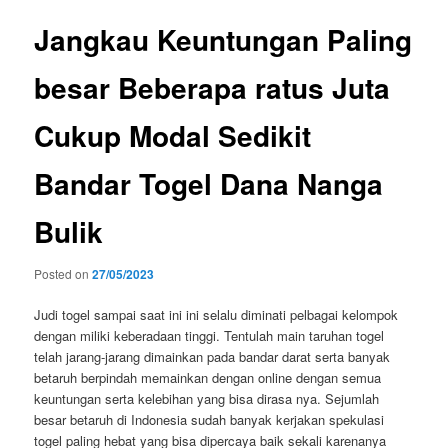
Jangkau Keuntungan Paling
besar Beberapa ratus Juta
Cukup Modal Sedikit
Bandar Togel Dana Nanga
Bulik
Posted on
27/05/2023
Judi togel sampai saat ini ini selalu diminati pelbagai kelompok
dengan miliki keberadaan tinggi. Tentulah main taruhan togel
telah jarang-jarang dimainkan pada bandar darat serta banyak
betaruh berpindah memainkan dengan online dengan semua
keuntungan serta kelebihan yang bisa dirasa nya. Sejumlah
besar betaruh di Indonesia sudah banyak kerjakan spekulasi
togel paling hebat yang bisa dipercaya baik sekali karenanya