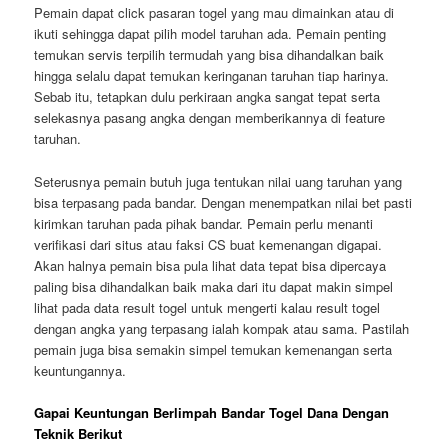
Pemain dapat click pasaran togel yang mau dimainkan atau di
ikuti sehingga dapat pilih model taruhan ada. Pemain penting
temukan servis terpilih termudah yang bisa dihandalkan baik
hingga selalu dapat temukan keringanan taruhan tiap harinya.
Sebab itu, tetapkan dulu perkiraan angka sangat tepat serta
selekasnya pasang angka dengan memberikannya di feature
taruhan.
Seterusnya pemain butuh juga tentukan nilai uang taruhan yang
bisa terpasang pada bandar. Dengan menempatkan nilai bet pasti
kirimkan taruhan pada pihak bandar. Pemain perlu menanti
verifikasi dari situs atau faksi CS buat kemenangan digapai.
Akan halnya pemain bisa pula lihat data tepat bisa dipercaya
paling bisa dihandalkan baik maka dari itu dapat makin simpel
lihat pada data result togel untuk mengerti kalau result togel
dengan angka yang terpasang ialah kompak atau sama. Pastilah
pemain juga bisa semakin simpel temukan kemenangan serta
keuntungannya.
Gapai Keuntungan Berlimpah Bandar Togel Dana Dengan
Teknik Berikut