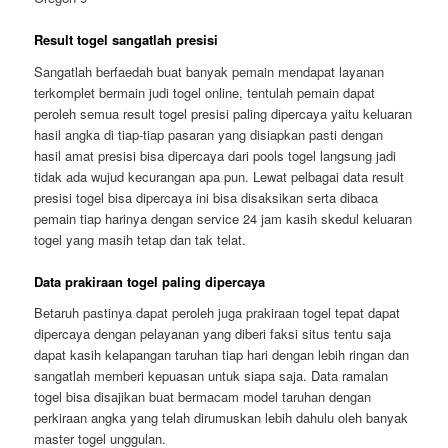
Result togel sangatlah presisi
Sangatlah berfaedah buat banyak pemain mendapat layanan
terkomplet bermain judi togel online, tentulah pemain dapat
peroleh semua result togel presisi paling dipercaya yaitu keluaran
hasil angka di tiap-tiap pasaran yang disiapkan pasti dengan
hasil amat presisi bisa dipercaya dari pools togel langsung jadi
tidak ada wujud kecurangan apa pun. Lewat pelbagai data result
presisi togel bisa dipercaya ini bisa disaksikan serta dibaca
pemain tiap harinya dengan service 24 jam kasih skedul keluaran
togel yang masih tetap dan tak telat.
Data prakiraan togel paling dipercaya
Betaruh pastinya dapat peroleh juga prakiraan togel tepat dapat
dipercaya dengan pelayanan yang diberi faksi situs tentu saja
dapat kasih kelapangan taruhan tiap hari dengan lebih ringan dan
sangatlah memberi kepuasan untuk siapa saja. Data ramalan
togel bisa disajikan buat bermacam model taruhan dengan
perkiraan angka yang telah dirumuskan lebih dahulu oleh banyak
master togel unggulan.