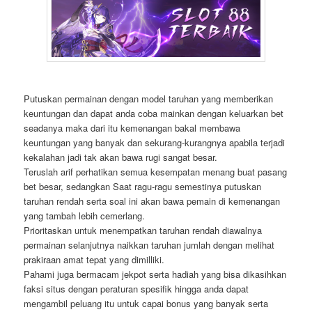
Putuskan permainan dengan model taruhan yang memberikan
keuntungan dan dapat anda coba mainkan dengan keluarkan bet
seadanya maka dari itu kemenangan bakal membawa
keuntungan yang banyak dan sekurang-kurangnya apabila terjadi
kekalahan jadi tak akan bawa rugi sangat besar.
Teruslah arif perhatikan semua kesempatan menang buat pasang
bet besar, sedangkan Saat ragu-ragu semestinya putuskan
taruhan rendah serta soal ini akan bawa pemain di kemenangan
yang tambah lebih cemerlang.
Prioritaskan untuk menempatkan taruhan rendah diawalnya
permainan selanjutnya naikkan taruhan jumlah dengan melihat
prakiraan amat tepat yang dimilliki.
Pahami juga bermacam jekpot serta hadiah yang bisa dikasihkan
faksi situs dengan peraturan spesifik hingga anda dapat
mengambil peluang itu untuk capai bonus yang banyak serta