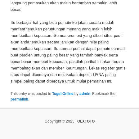
langsung pemasukan akan makin bertambah semakin lebih
besar.
Itu berbagai hal yang bisa pemain kerjakan secara mudah
manfaat temukan peruntungan menang yang makin lebih
memberikan kepuasan. Semua promosi yang diberi situs pasti
akan anda temukan secara janjikan dengan nilai paling
memberikan kepuasan. Itu semua perihal dapat pemain cermati
buat peroleh untung paling besar yang tambah banyak serta
benar-benar memberi kepuasan, pastilah perihal ini akan terasa
membahagiakan dan memberi keuntungan. Lekas register gratis
situs dapat dipercaya dan melakukan deposit DANA paling
simpel paling dapat dipercaya untuk mulai permainan ini.
This entry was posted in
Togel Online
by
admin
. Bookmark the
permalink
.
Copyright © 2025 |
OLXTOTO