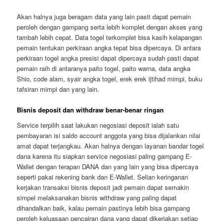
Akan halnya juga beragam data yang lain pasti dapat pemain
peroleh dengan gampang serta lebih komplet dengan akses yang
tambah lebih cepat. Data togel terkomplet bisa kasih kelapangan
pemain tentukan perkiraan angka tepat bisa dipercaya. Di antara
perkiraan togel angka presisi dapat dipercaya sudah pasti dapat
pemain raih di antaranya paito togel, paito warna, data angka
Shio, code alam, syair angka togel, erek erek ijtihad mimpi, buku
tafsiran mimpi dan yang lain.
Bisnis deposit dan withdraw benar-benar ringan
Service terpilih saat lakukan negosiasi deposit ialah satu
pembayaran isi saldo account anggota yang bisa dijalankan nilai
amat dapat terjangkau. Akan halnya dengan layanan bandar togel
dana karena itu siapkan service negosiasi paling gampang E-
Wallet dengan terapan DANA dan yang lain yang bisa dipercaya
seperti pakai rekening bank dan E-Wallet. Selian keringanan
kerjakan transaksi bisnis deposit jadi pemain dapat semakin
simpel melaksanakan bisnis withdraw yang paling dapat
dihandalkan baik, kalau pemain pastinya lebih bisa gampang
peroleh keluasaan pencairan dana yang dapat dikerjakan setiap