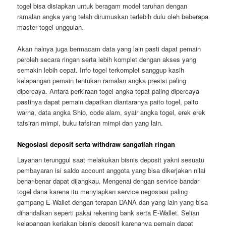
togel bisa disiapkan untuk beragam model taruhan dengan
ramalan angka yang telah dirumuskan terlebih dulu oleh beberapa
master togel unggulan.
Akan halnya juga bermacam data yang lain pasti dapat pemain
peroleh secara ringan serta lebih komplet dengan akses yang
semakin lebih cepat. Info togel terkomplet sanggup kasih
kelapangan pemain tentukan ramalan angka presisi paling
dipercaya. Antara perkiraan togel angka tepat paling dipercaya
pastinya dapat pemain dapatkan diantaranya paito togel, paito
warna, data angka Shio, code alam, syair angka togel, erek erek
tafsiran mimpi, buku tafsiran mimpi dan yang lain.
Negosiasi deposit serta withdraw sangatlah ringan
Layanan terunggul saat melakukan bisnis deposit yakni sesuatu
pembayaran isi saldo account anggota yang bisa dikerjakan nilai
benar-benar dapat dijangkau. Mengenai dengan service bandar
togel dana karena itu menyiapkan service negosiasi paling
gampang E-Wallet dengan terapan DANA dan yang lain yang bisa
dihandalkan seperti pakai rekening bank serta E-Wallet. Selian
kelapangan kerjakan bisnis deposit karenanya pemain dapat