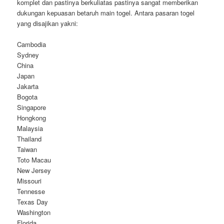
komplet dan pastinya berkuliatas pastinya sangat memberikan
dukungan kepuasan betaruh main togel. Antara pasaran togel
yang disajikan yakni:
Cambodia
Sydney
China
Japan
Jakarta
Bogota
Singapore
Hongkong
Malaysia
Thailand
Taiwan
Toto Macau
New Jersey
Missouri
Tennesse
Texas Day
Washington
Florida