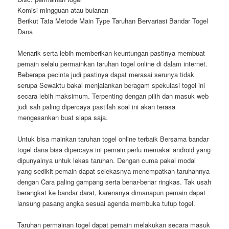
Komisi mingguan atau bulanan
Berikut Tata Metode Main Type Taruhan Bervariasi Bandar Togel
Dana
Menarik serta lebih memberikan keuntungan pastinya membuat
pemain selalu permainkan taruhan togel online di dalam internet.
Beberapa pecinta judi pastinya dapat merasai serunya tidak
serupa Sewaktu bakal menjalankan beragam spekulasi togel ini
secara lebih maksimum. Terpenting dengan pilih dan masuk web
judi sah paling dipercaya pastilah soal ini akan terasa
mengesankan buat siapa saja.
Untuk bisa mainkan taruhan togel online terbaik Bersama bandar
togel dana bisa dipercaya ini pemain perlu memakai android yang
dipunyainya untuk lekas taruhan. Dengan cuma pakai modal
yang sedikit pemain dapat selekasnya menempatkan taruhannya
dengan Cara paling gampang serta benar-benar ringkas. Tak usah
berangkat ke bandar darat, karenanya dimanapun pemain dapat
lansung pasang angka sesuai agenda membuka tutup togel.
Taruhan permainan togel dapat pemain melakukan secara masuk