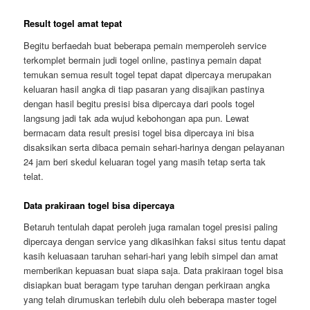
Result togel amat tepat
Begitu berfaedah buat beberapa pemain memperoleh service
terkomplet bermain judi togel online, pastinya pemain dapat
temukan semua result togel tepat dapat dipercaya merupakan
keluaran hasil angka di tiap pasaran yang disajikan pastinya
dengan hasil begitu presisi bisa dipercaya dari pools togel
langsung jadi tak ada wujud kebohongan apa pun. Lewat
bermacam data result presisi togel bisa dipercaya ini bisa
disaksikan serta dibaca pemain sehari-harinya dengan pelayanan
24 jam beri skedul keluaran togel yang masih tetap serta tak
telat.
Data prakiraan togel bisa dipercaya
Betaruh tentulah dapat peroleh juga ramalan togel presisi paling
dipercaya dengan service yang dikasihkan faksi situs tentu dapat
kasih keluasaan taruhan sehari-hari yang lebih simpel dan amat
memberikan kepuasan buat siapa saja. Data prakiraan togel bisa
disiapkan buat beragam type taruhan dengan perkiraan angka
yang telah dirumuskan terlebih dulu oleh beberapa master togel