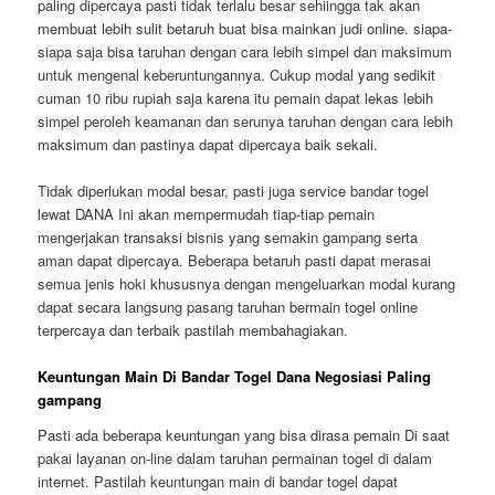
paling dipercaya pasti tidak terlalu besar sehiingga tak akan
membuat lebih sulit betaruh buat bisa mainkan judi online. siapa-
siapa saja bisa taruhan dengan cara lebih simpel dan maksimum
untuk mengenal keberuntungannya. Cukup modal yang sedikit
cuman 10 ribu rupiah saja karena itu pemain dapat lekas lebih
simpel peroleh keamanan dan serunya taruhan dengan cara lebih
maksimum dan pastinya dapat dipercaya baik sekali.
Tidak diperlukan modal besar, pasti juga service bandar togel
lewat DANA Ini akan mempermudah tiap-tiap pemain
mengerjakan transaksi bisnis yang semakin gampang serta
aman dapat dipercaya. Beberapa betaruh pasti dapat merasai
semua jenis hoki khususnya dengan mengeluarkan modal kurang
dapat secara langsung pasang taruhan bermain togel online
terpercaya dan terbaik pastilah membahagiakan.
Keuntungan Main Di Bandar Togel Dana Negosiasi Paling
gampang
Pasti ada beberapa keuntungan yang bisa dirasa pemain Di saat
pakai layanan on-line dalam taruhan permainan togel di dalam
internet. Pastilah keuntungan main di bandar togel dapat