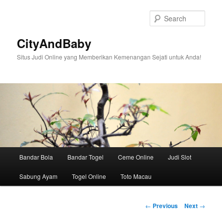
Skip
to
Sear
primary
content
CityAndBaby
Situs Judi Online yang Memberikan Kemenangan Sejati untuk Anda!
Main
Bandar Bola
Bandar Togel
Ceme Online
Judi Slot
menu
Sabung Ayam
Togel Online
Toto Macau
Post
←
Previous
Next
→
navigation