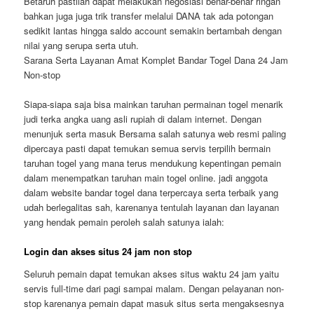
Betaruh pastilah dapat melakukan negosiasi benar-benar ringan
bahkan juga juga trik transfer melalui DANA tak ada potongan
sedikit lantas hingga saldo account semakin bertambah dengan
nilai yang serupa serta utuh.
Sarana Serta Layanan Amat Komplet Bandar Togel Dana 24 Jam
Non-stop
Siapa-siapa saja bisa mainkan taruhan permainan togel menarik
judi terka angka uang asli rupiah di dalam internet. Dengan
menunjuk serta masuk Bersama salah satunya web resmi paling
dipercaya pasti dapat temukan semua servis terpilih bermain
taruhan togel yang mana terus mendukung kepentingan pemain
dalam menempatkan taruhan main togel online. jadi anggota
dalam website bandar togel dana terpercaya serta terbaik yang
udah berlegalitas sah, karenanya tentulah layanan dan layanan
yang hendak pemain peroleh salah satunya ialah:
Login dan akses situs 24 jam non stop
Seluruh pemain dapat temukan akses situs waktu 24 jam yaitu
servis full-time dari pagi sampai malam. Dengan pelayanan non-
stop karenanya pemain dapat masuk situs serta mengaksesnya