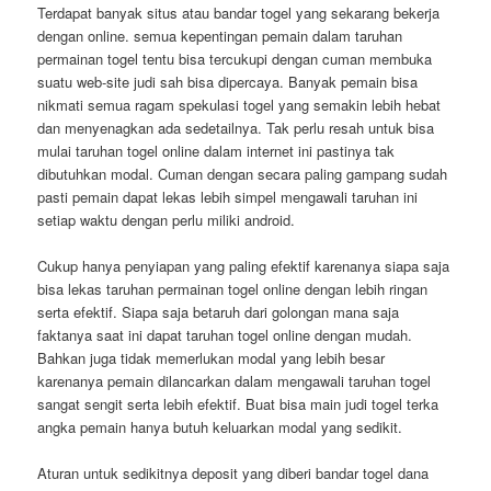
Terdapat banyak situs atau bandar togel yang sekarang bekerja
dengan online. semua kepentingan pemain dalam taruhan
permainan togel tentu bisa tercukupi dengan cuman membuka
suatu web-site judi sah bisa dipercaya. Banyak pemain bisa
nikmati semua ragam spekulasi togel yang semakin lebih hebat
dan menyenagkan ada sedetailnya. Tak perlu resah untuk bisa
mulai taruhan togel online dalam internet ini pastinya tak
dibutuhkan modal. Cuman dengan secara paling gampang sudah
pasti pemain dapat lekas lebih simpel mengawali taruhan ini
setiap waktu dengan perlu miliki android.
Cukup hanya penyiapan yang paling efektif karenanya siapa saja
bisa lekas taruhan permainan togel online dengan lebih ringan
serta efektif. Siapa saja betaruh dari golongan mana saja
faktanya saat ini dapat taruhan togel online dengan mudah.
Bahkan juga tidak memerlukan modal yang lebih besar
karenanya pemain dilancarkan dalam mengawali taruhan togel
sangat sengit serta lebih efektif. Buat bisa main judi togel terka
angka pemain hanya butuh keluarkan modal yang sedikit.
Aturan untuk sedikitnya deposit yang diberi bandar togel dana