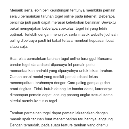
Menarik serta lebih beri keuntungan tentunya membikin pemain
selalu permainkan taruhan togel online pada internet. Beberapa
pencinta judi pasti dapat merasai kehebohan berlainan Sewaktu
bakal mengerjakan beberapa spekulasi togel ini yang lebih
optimal. Terlebih dengan menunjuk serta masuk website judi sah
paling dipercaya pasti ini bakal terasa memberi kepuasan buat
siapa saja.
Buat bisa permainkan taruhan togel online terunggul Bersama
bandar togel dana dapat dipercaya ini pemain perlu
memanfaatkan android yang dipunyainya untuk lekas taruhan.
Cuman pakai modal yang sedikit pemain dapat lekas
menempatkan taruhannya dengan Cara paling gampang dan
amat ringkas. Tidak butuh datang ke bandar darat, karenanya
dimanapun pemain dapat lansung pasang angka sesuai sama
skedul membuka tutup togel.
Taruhan permainan togel dapat pemain laksanakan dengan
masuk spek taruhan buat menempatkan taruhannya langsung.
Dengan termudah, pada suatu feature taruhan yang ditemui