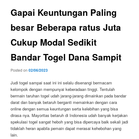
Gapai Keuntungan Paling
besar Beberapa ratus Juta
Cukup Modal Sedikit
Bandar Togel Dana Sampit
Posted on
02/06/2023
Judi togel sampai saat ini ini selalu disenangi bermacam
kelompok dengan mempunyai keberadaan tinggi. Tentulah
bermain taruhan togel udah jarang-jarang dimainkan pada bandar
darat dan banyak betaruh berganti memainkan dengan cara
online dengan semua keuntungan serta kelebihan yang bisa
dirasa nya. Mayoritas betaruh di Indonesia udah banyak kerjakan
spekulasi togel sangat heboh yang bisa dipercaya baik sekali jadi
tidaklah heran apabila pemain dapat merasai kehebohan yang
lain.