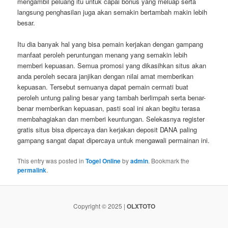
mengambil peluang itu untuk capai bonus yang meluap serta
langsung penghasilan juga akan semakin bertambah makin lebih
besar.
Itu dia banyak hal yang bisa pemain kerjakan dengan gampang
manfaat peroleh peruntungan menang yang semakin lebih
memberi kepuasan. Semua promosi yang dikasihkan situs akan
anda peroleh secara janjikan dengan nilai amat memberikan
kepuasan. Tersebut semuanya dapat pemain cermati buat
peroleh untung paling besar yang tambah berlimpah serta benar-
benar memberikan kepuasan, pasti soal ini akan begitu terasa
membahagiakan dan memberi keuntungan. Selekasnya register
gratis situs bisa dipercaya dan kerjakan deposit DANA paling
gampang sangat dapat dipercaya untuk mengawali permainan ini.
This entry was posted in
Togel Online
by
admin
. Bookmark the
permalink
.
Copyright © 2025 |
OLXTOTO