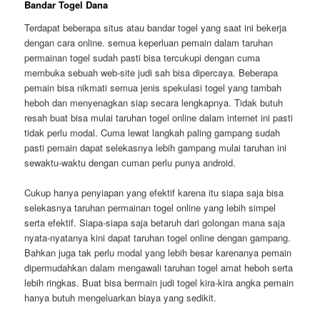
Bandar Togel Dana
Terdapat beberapa situs atau bandar togel yang saat ini bekerja
dengan cara online. semua keperluan pemain dalam taruhan
permainan togel sudah pasti bisa tercukupi dengan cuma
membuka sebuah web-site judi sah bisa dipercaya. Beberapa
pemain bisa nikmati semua jenis spekulasi togel yang tambah
heboh dan menyenagkan siap secara lengkapnya. Tidak butuh
resah buat bisa mulai taruhan togel online dalam internet ini pasti
tidak perlu modal. Cuma lewat langkah paling gampang sudah
pasti pemain dapat selekasnya lebih gampang mulai taruhan ini
sewaktu-waktu dengan cuman perlu punya android.
Cukup hanya penyiapan yang efektif karena itu siapa saja bisa
selekasnya taruhan permainan togel online yang lebih simpel
serta efektif. Siapa-siapa saja betaruh dari golongan mana saja
nyata-nyatanya kini dapat taruhan togel online dengan gampang.
Bahkan juga tak perlu modal yang lebih besar karenanya pemain
dipermudahkan dalam mengawali taruhan togel amat heboh serta
lebih ringkas. Buat bisa bermain judi togel kira-kira angka pemain
hanya butuh mengeluarkan biaya yang sedikit.