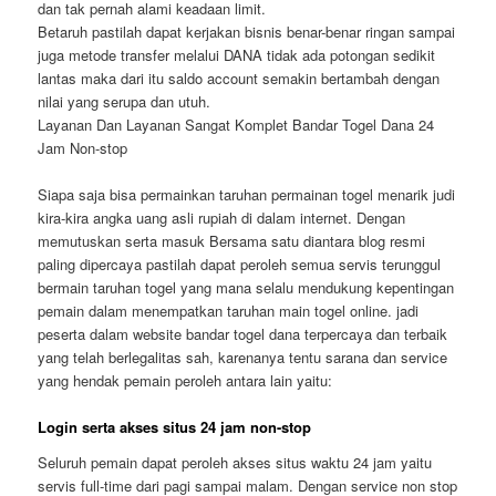
dan tak pernah alami keadaan limit.
Betaruh pastilah dapat kerjakan bisnis benar-benar ringan sampai
juga metode transfer melalui DANA tidak ada potongan sedikit
lantas maka dari itu saldo account semakin bertambah dengan
nilai yang serupa dan utuh.
Layanan Dan Layanan Sangat Komplet Bandar Togel Dana 24
Jam Non-stop
Siapa saja bisa permainkan taruhan permainan togel menarik judi
kira-kira angka uang asli rupiah di dalam internet. Dengan
memutuskan serta masuk Bersama satu diantara blog resmi
paling dipercaya pastilah dapat peroleh semua servis terunggul
bermain taruhan togel yang mana selalu mendukung kepentingan
pemain dalam menempatkan taruhan main togel online. jadi
peserta dalam website bandar togel dana terpercaya dan terbaik
yang telah berlegalitas sah, karenanya tentu sarana dan service
yang hendak pemain peroleh antara lain yaitu:
Login serta akses situs 24 jam non-stop
Seluruh pemain dapat peroleh akses situs waktu 24 jam yaitu
servis full-time dari pagi sampai malam. Dengan service non stop