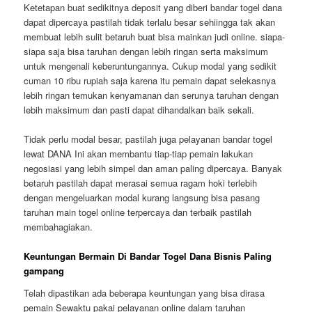
Ketetapan buat sedikitnya deposit yang diberi bandar togel dana
dapat dipercaya pastilah tidak terlalu besar sehiingga tak akan
membuat lebih sulit betaruh buat bisa mainkan judi online. siapa-
siapa saja bisa taruhan dengan lebih ringan serta maksimum
untuk mengenali keberuntungannya. Cukup modal yang sedikit
cuman 10 ribu rupiah saja karena itu pemain dapat selekasnya
lebih ringan temukan kenyamanan dan serunya taruhan dengan
lebih maksimum dan pasti dapat dihandalkan baik sekali.
Tidak perlu modal besar, pastilah juga pelayanan bandar togel
lewat DANA Ini akan membantu tiap-tiap pemain lakukan
negosiasi yang lebih simpel dan aman paling dipercaya. Banyak
betaruh pastilah dapat merasai semua ragam hoki terlebih
dengan mengeluarkan modal kurang langsung bisa pasang
taruhan main togel online terpercaya dan terbaik pastilah
membahagiakan.
Keuntungan Bermain Di Bandar Togel Dana Bisnis Paling
gampang
Telah dipastikan ada beberapa keuntungan yang bisa dirasa
pemain Sewaktu pakai pelayanan online dalam taruhan