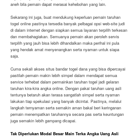
aneh bila pemain dapat merasai kehebohan yang lain.
Sekarang ini juga, buat mendukung keperluan pemain taruhan
togel online pastinya tersedia banyak pelbagai opsi web-site judi
di dalam internet dengan siapkan semua layanan terpilih terkesan
dan membahagiakan. Semuanya pemain akan peroleh servis
terpilih yang jauh bisa lebih dihandalkan maka perihal ini pula
yang hendak amat menyenangkan serta nyaman untuk siapa
saja.
Cuma sekali akses situs bandar togel dana yang bisa dipercayai
pastilah pemain makin lebih simpel dalam mendapat semua
service terhebat dalam permainkan taruhan togel jadi gelaran
taruhan kira-kira angka online. Dengan pakai taruhan uang asli
tentunya betaruh akan terasa sangatlah simpel serta nyaman
lakukan tiap spekulasi yang banyak dicintai. Pastinya, melalui
langkah ternyaman serta semakin aman bakal beri keringanan
pemain menempatkan taruhannya secara pas serta keuntungan
juga semakin lebih gampang dicapai.
Tak Diperlukan Modal Besar Main Terka Angka Uang Asli