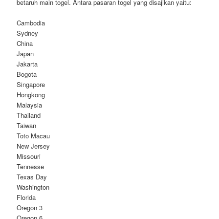
betaruh main togel. Antara pasaran togel yang disajikan yaitu:
Cambodia
Sydney
China
Japan
Jakarta
Bogota
Singapore
Hongkong
Malaysia
Thailand
Taiwan
Toto Macau
New Jersey
Missouri
Tennesse
Texas Day
Washington
Florida
Oregon 3
Oregon 6