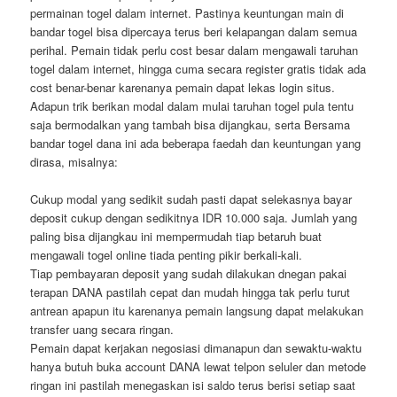
permainan togel dalam internet. Pastinya keuntungan main di
bandar togel bisa dipercaya terus beri kelapangan dalam semua
perihal. Pemain tidak perlu cost besar dalam mengawali taruhan
togel dalam internet, hingga cuma secara register gratis tidak ada
cost benar-benar karenanya pemain dapat lekas login situs.
Adapun trik berikan modal dalam mulai taruhan togel pula tentu
saja bermodalkan yang tambah bisa dijangkau, serta Bersama
bandar togel dana ini ada beberapa faedah dan keuntungan yang
dirasa, misalnya:
Cukup modal yang sedikit sudah pasti dapat selekasnya bayar
deposit cukup dengan sedikitnya IDR 10.000 saja. Jumlah yang
paling bisa dijangkau ini mempermudah tiap betaruh buat
mengawali togel online tiada penting pikir berkali-kali.
Tiap pembayaran deposit yang sudah dilakukan dnegan pakai
terapan DANA pastilah cepat dan mudah hingga tak perlu turut
antrean apapun itu karenanya pemain langsung dapat melakukan
transfer uang secara ringan.
Pemain dapat kerjakan negosiasi dimanapun dan sewaktu-waktu
hanya butuh buka account DANA lewat telpon seluler dan metode
ringan ini pastilah menegaskan isi saldo terus berisi setiap saat