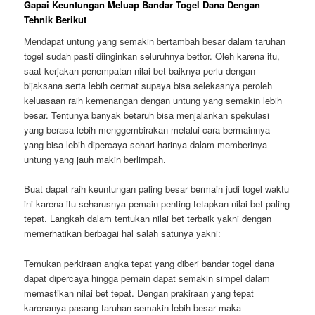
Gapai Keuntungan Meluap Bandar Togel Dana Dengan
Tehnik Berikut
Mendapat untung yang semakin bertambah besar dalam taruhan
togel sudah pasti diinginkan seluruhnya bettor. Oleh karena itu,
saat kerjakan penempatan nilai bet baiknya perlu dengan
bijaksana serta lebih cermat supaya bisa selekasnya peroleh
keluasaan raih kemenangan dengan untung yang semakin lebih
besar. Tentunya banyak betaruh bisa menjalankan spekulasi
yang berasa lebih menggembirakan melalui cara bermainnya
yang bisa lebih dipercaya sehari-harinya dalam memberinya
untung yang jauh makin berlimpah.
Buat dapat raih keuntungan paling besar bermain judi togel waktu
ini karena itu seharusnya pemain penting tetapkan nilai bet paling
tepat. Langkah dalam tentukan nilai bet terbaik yakni dengan
memerhatikan berbagai hal salah satunya yakni:
Temukan perkiraan angka tepat yang diberi bandar togel dana
dapat dipercaya hingga pemain dapat semakin simpel dalam
memastikan nilai bet tepat. Dengan prakiraan yang tepat
karenanya pasang taruhan semakin lebih besar maka