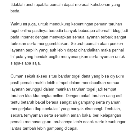
tidaklah aneh apabila pemain dapat merasai kehebohan yang
beda.
Waktu ini juga, untuk mendukung kepentingan pemain taruhan
togel online pastinya tersedia banyak beberapa alternatif blog judi
pada internet dengan menyiapkan semua layanan terbaik sangat
terkesan serta menggembirakan. Seluruh pemain akan peroleh
layanan terpilih yang jauh lebih dapat dihandalkan maka perihal
ini pula yang hendak begitu menyenangkan serta nyaman untuk
siapa-siapa saja.
Cuman sekali akses situs bandar togel dana yang bisa diyakini
pasti pemain makin lebih simpel dalam mendapatkan semua
layanan terunggul dalam mainkan taruhan togel jadi tempat
taruhan kira-kira angka online. Dengan pakai taruhan uang asli
tentu betaruh bakal berasa sangatlah gampang serta nyaman
mengerjakan tiap spekulasi yang banyak disenangi. Tentulah,
secara ternyaman serta semakin aman bakal beri kelapangan
pemain memasangkan taruhannya lebih cocok serta keuntungan
lantas tambah lebih gampang dicapai.