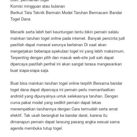
Komisi mingguan atau bulanan
Berikut Tata Teknik Bermain Model Taruhan Bermacam Bandar
Togel Dana
Menarik serta lebih beri keuntungan tentu bikin pemain selalu
mainkan taruhan togel online pada internet. Banyak pencinta judi
pastilah dapat merasai serunya berlainan Di saat akan
mengerjakan beberapa spekulasi togel ini yang lebih maksimum.
Terpenting dengan pilih dan masuk web-site judi sah dapat
dipercaya pastilah perihal ini akan sangat terasa mengesankan
buat siapa-siapa saja.
Buat bisa mainkan taruhan togel online terpilih Bersama bandar
togel dana dapat dipercaya ini pemain perlu memanfaatkan
android yang dipunyainya untuk selekasnya taruhan. Dengan
cuma pakai modal yang sedikit pemain dapat lekas
menempatkan taruhannya dengan Cara termudah serta amat
efektif. Tak usah berangkat ke bandar darat, karena itu
dimanapun pemain dapat lansung pasang angka sesuai sama
agenda membuka tutup togel.