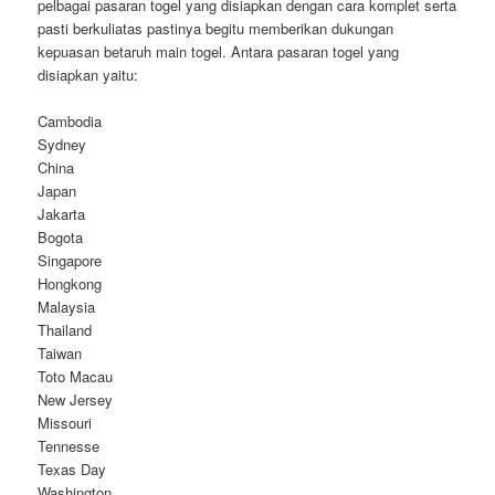
pelbagai pasaran togel yang disiapkan dengan cara komplet serta
pasti berkuliatas pastinya begitu memberikan dukungan
kepuasan betaruh main togel. Antara pasaran togel yang
disiapkan yaitu:
Cambodia
Sydney
China
Japan
Jakarta
Bogota
Singapore
Hongkong
Malaysia
Thailand
Taiwan
Toto Macau
New Jersey
Missouri
Tennesse
Texas Day
Washington