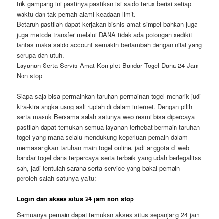
trik gampang ini pastinya pastikan isi saldo terus berisi setiap
waktu dan tak pernah alami keadaan limit.
Betaruh pastilah dapat kerjakan bisnis amat simpel bahkan juga
juga metode transfer melalui DANA tidak ada potongan sedikit
lantas maka saldo account semakin bertambah dengan nilai yang
serupa dan utuh.
Layanan Serta Servis Amat Komplet Bandar Togel Dana 24 Jam
Non stop
Siapa saja bisa permainkan taruhan permainan togel menarik judi
kira-kira angka uang asli rupiah di dalam internet. Dengan pilih
serta masuk Bersama salah satunya web resmi bisa dipercaya
pastilah dapat temukan semua layanan terhebat bermain taruhan
togel yang mana selalu mendukung keperluan pemain dalam
memasangkan taruhan main togel online. jadi anggota di web
bandar togel dana terpercaya serta terbaik yang udah berlegalitas
sah, jadi tentulah sarana serta service yang bakal pemain
peroleh salah satunya yaitu:
Login dan akses situs 24 jam non stop
Semuanya pemain dapat temukan akses situs sepanjang 24 jam