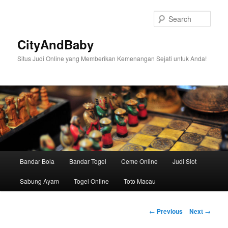
Skip
to
Sear
primary
content
CityAndBaby
Situs Judi Online yang Memberikan Kemenangan Sejati untuk Anda!
Main
Bandar Bola
Bandar Togel
Ceme Online
Judi Slot
menu
Sabung Ayam
Togel Online
Toto Macau
Post
←
Previous
Next
→
navigation