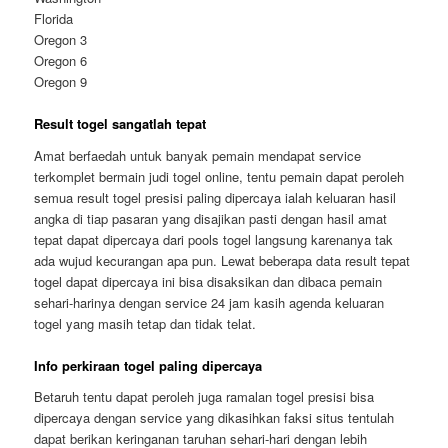
Florida
Oregon 3
Oregon 6
Oregon 9
Result togel sangatlah tepat
Amat berfaedah untuk banyak pemain mendapat service
terkomplet bermain judi togel online, tentu pemain dapat peroleh
semua result togel presisi paling dipercaya ialah keluaran hasil
angka di tiap pasaran yang disajikan pasti dengan hasil amat
tepat dapat dipercaya dari pools togel langsung karenanya tak
ada wujud kecurangan apa pun. Lewat beberapa data result tepat
togel dapat dipercaya ini bisa disaksikan dan dibaca pemain
sehari-harinya dengan service 24 jam kasih agenda keluaran
togel yang masih tetap dan tidak telat.
Info perkiraan togel paling dipercaya
Betaruh tentu dapat peroleh juga ramalan togel presisi bisa
dipercaya dengan service yang dikasihkan faksi situs tentulah
dapat berikan keringanan taruhan sehari-hari dengan lebih