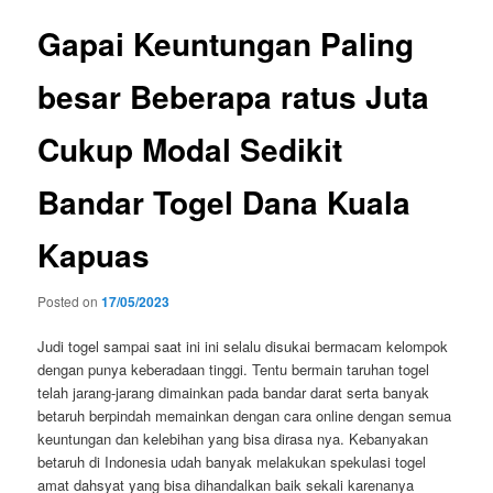
Gapai Keuntungan Paling
besar Beberapa ratus Juta
Cukup Modal Sedikit
Bandar Togel Dana Kuala
Kapuas
Posted on
17/05/2023
Judi togel sampai saat ini ini selalu disukai bermacam kelompok
dengan punya keberadaan tinggi. Tentu bermain taruhan togel
telah jarang-jarang dimainkan pada bandar darat serta banyak
betaruh berpindah memainkan dengan cara online dengan semua
keuntungan dan kelebihan yang bisa dirasa nya. Kebanyakan
betaruh di Indonesia udah banyak melakukan spekulasi togel
amat dahsyat yang bisa dihandalkan baik sekali karenanya