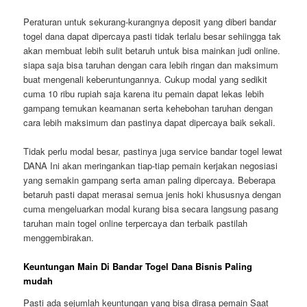
Peraturan untuk sekurang-kurangnya deposit yang diberi bandar
togel dana dapat dipercaya pasti tidak terlalu besar sehiingga tak
akan membuat lebih sulit betaruh untuk bisa mainkan judi online.
siapa saja bisa taruhan dengan cara lebih ringan dan maksimum
buat mengenali keberuntungannya. Cukup modal yang sedikit
cuma 10 ribu rupiah saja karena itu pemain dapat lekas lebih
gampang temukan keamanan serta kehebohan taruhan dengan
cara lebih maksimum dan pastinya dapat dipercaya baik sekali.
Tidak perlu modal besar, pastinya juga service bandar togel lewat
DANA Ini akan meringankan tiap-tiap pemain kerjakan negosiasi
yang semakin gampang serta aman paling dipercaya. Beberapa
betaruh pasti dapat merasai semua jenis hoki khususnya dengan
cuma mengeluarkan modal kurang bisa secara langsung pasang
taruhan main togel online terpercaya dan terbaik pastilah
menggembirakan.
Keuntungan Main Di Bandar Togel Dana Bisnis Paling
mudah
Pasti ada sejumlah keuntungan yang bisa dirasa pemain Saat