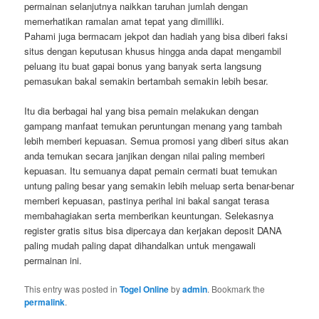
permainan selanjutnya naikkan taruhan jumlah dengan
memerhatikan ramalan amat tepat yang dimilliki.
Pahami juga bermacam jekpot dan hadiah yang bisa diberi faksi
situs dengan keputusan khusus hingga anda dapat mengambil
peluang itu buat gapai bonus yang banyak serta langsung
pemasukan bakal semakin bertambah semakin lebih besar.
Itu dia berbagai hal yang bisa pemain melakukan dengan
gampang manfaat temukan peruntungan menang yang tambah
lebih memberi kepuasan. Semua promosi yang diberi situs akan
anda temukan secara janjikan dengan nilai paling memberi
kepuasan. Itu semuanya dapat pemain cermati buat temukan
untung paling besar yang semakin lebih meluap serta benar-benar
memberi kepuasan, pastinya perihal ini bakal sangat terasa
membahagiakan serta memberikan keuntungan. Selekasnya
register gratis situs bisa dipercaya dan kerjakan deposit DANA
paling mudah paling dapat dihandalkan untuk mengawali
permainan ini.
This entry was posted in
Togel Online
by
admin
. Bookmark the
permalink
.