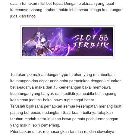
dalam tentukan nilai bet tepat. Dengan prakiraan yang tepat
karenanya pasang taruhan makin lebih besar hingga keuntungan
juga kian tinggi.
Tentukan permainan dengan type taruhan yang memberikan
keuntungan dan dapat anda coba permainkan dengan keluarkan
bet seadanya maka dari itu kemenangan bakal membawa
keuntungan yang banyak dan sedikitnya apabila berlangsung
kekalahan jadi tak bakal bawa rugi sangat besar.
Teruslah bijaksana perhatikan semua kesempatan menang buat
pasang bet besar, sedangkan Saat kuatir baiknya tetapkan
taruhan rendah serta ini akan bawa pemain pada kemenangan
yang makin lebih cemerlang.
Prioritaskan untuk memasangkan taruhan rendah diawalnya