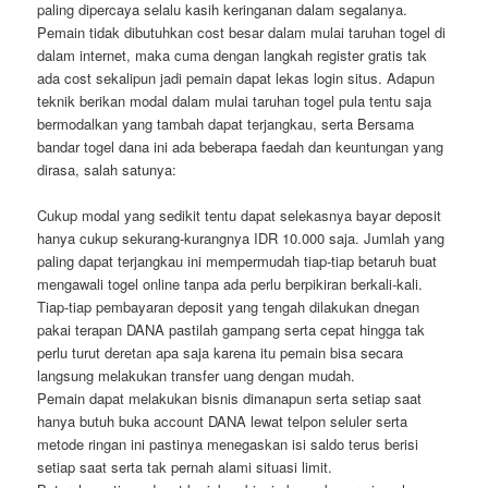
paling dipercaya selalu kasih keringanan dalam segalanya.
Pemain tidak dibutuhkan cost besar dalam mulai taruhan togel di
dalam internet, maka cuma dengan langkah register gratis tak
ada cost sekalipun jadi pemain dapat lekas login situs. Adapun
teknik berikan modal dalam mulai taruhan togel pula tentu saja
bermodalkan yang tambah dapat terjangkau, serta Bersama
bandar togel dana ini ada beberapa faedah dan keuntungan yang
dirasa, salah satunya:
Cukup modal yang sedikit tentu dapat selekasnya bayar deposit
hanya cukup sekurang-kurangnya IDR 10.000 saja. Jumlah yang
paling dapat terjangkau ini mempermudah tiap-tiap betaruh buat
mengawali togel online tanpa ada perlu berpikiran berkali-kali.
Tiap-tiap pembayaran deposit yang tengah dilakukan dnegan
pakai terapan DANA pastilah gampang serta cepat hingga tak
perlu turut deretan apa saja karena itu pemain bisa secara
langsung melakukan transfer uang dengan mudah.
Pemain dapat melakukan bisnis dimanapun serta setiap saat
hanya butuh buka account DANA lewat telpon seluler serta
metode ringan ini pastinya menegaskan isi saldo terus berisi
setiap saat serta tak pernah alami situasi limit.