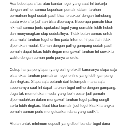
Ada beberapa situs atau bandar togel yang saat ini bekerja
dengan online. semua keperluan pemain dalam taruhan
permainan togel sudah pasti bisa tercukupi dengan terhubung
suatu web-site judi sah bisa dipercaya. Beberapa pemain bisa
nikmati semua jenis spekulasi togel yang semakin lebih heboh
dan menyenagkan siap sedetailnya. Tidak butuh cemas untuk
bisa mulai taruhan togel online pada internet ini pastilah tidak
diperlukan modal. Cuman dengan paling gampang sudah pasti
pemain dapat lekas lebih ringan mengawali taruhan ini sewaktu-
waktu dengan cuman perlu punya android.
Cukup hanya penyiapan yang paling efektif karenanya siapa saja
bisa lekas taruhan permainan togel online yang lebih gampang
dan ringkas. Siapa saja betaruh dari kelompok mana saja
sebenarnya saat ini dapat taruhan togel online dengan gampang.
Juga tak memerlukan modal yang lebih besar jadi pemain
dipermudahkan dalam mengawali taruhan togel paling sengit
serta lebih ringkas. Buat bisa bermain judi togel kira-kira angka
pemain cuman perlu mengeluarkan dana yang sedikit.
Aturan untuk minimum deposit yang diberi bandar togel dana