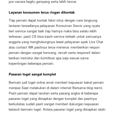
pun secara begitu gampang serta lebih lancar.
Layanan konsumen terus ringan dikontak
Tiap pemain dapat kontak faksi situs dengan cara langsung
lantaran tersedianya pelayanan Konsumen Servis yang nyata
beri service sangat baik tiap harinya maka bisa selalu lebih
terkesan, pasti CS bisa kasih service terbaik untuk semuanya
anggota yang menghubunginya lewat pelayanan spek Live Chat
atau contact WA pastinya terus-menerus memberikan respon
pemain dengan sangat kencang, ramah serta responsif dalam
berikan instruksi dan kontribusi apa saja sesuai sama
kepentingan beberapa pemain.
Pasaran togel sangat komplet
Bermain judi togel online amat memberi kepuasan bakal pemain
merasai Saat melakukan di dalam internet Bersama blog resmi.
Pasti pemain dapat taruhan serta pasang angka di beberapa
pasaran togel yang disiapkan dengan komplet dan pastinya
berkuliatas sudah pasti sangat memberi dukungan kepuasan
betaruh bermain togel. Antara pasaran togel yang disiapkan ialah: