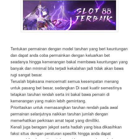
Tentukan permainan dengan model taruhan yang beri keuntungan
dan dapat anda coba permainkan dengan keluarkan bet
seadanya hingga kemenangan bakal membawa keuntungan yang
banyak dan minimal bila terjadi kekalahan jadi tidak akan bawa
rugi sangat besar.
Teruslah bijaksana mencermati semua kesempatan menang
untuk pasang bet besar, sedangkan Di saat kuatir semestinya
tetapkan taruhan rendah serta ini bakal bawa pemain di
kemenangan yang makin lebih gemintang.
Prioritaskan untuk memasangkan taruhan rendah pada awal
permainan selanjutnya naikkan taruhan jumlah dengan
memerhatikan perkiraan amat tepat yang dimilliki.
Kenali juga beragam jekpot serta hadiah yang bisa dikasihkan
faksi situs dengan peraturan spesifik hingga anda dapat