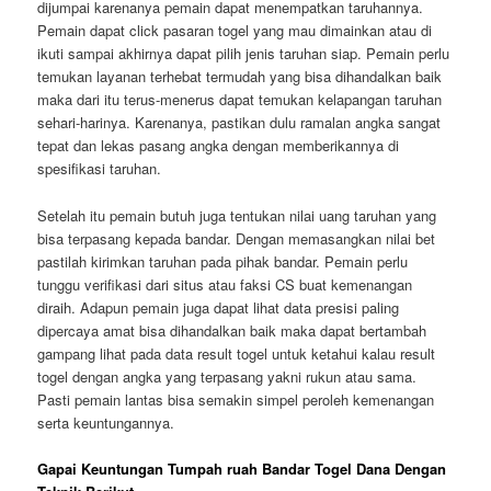
dijumpai karenanya pemain dapat menempatkan taruhannya.
Pemain dapat click pasaran togel yang mau dimainkan atau di
ikuti sampai akhirnya dapat pilih jenis taruhan siap. Pemain perlu
temukan layanan terhebat termudah yang bisa dihandalkan baik
maka dari itu terus-menerus dapat temukan kelapangan taruhan
sehari-harinya. Karenanya, pastikan dulu ramalan angka sangat
tepat dan lekas pasang angka dengan memberikannya di
spesifikasi taruhan.
Setelah itu pemain butuh juga tentukan nilai uang taruhan yang
bisa terpasang kepada bandar. Dengan memasangkan nilai bet
pastilah kirimkan taruhan pada pihak bandar. Pemain perlu
tunggu verifikasi dari situs atau faksi CS buat kemenangan
diraih. Adapun pemain juga dapat lihat data presisi paling
dipercaya amat bisa dihandalkan baik maka dapat bertambah
gampang lihat pada data result togel untuk ketahui kalau result
togel dengan angka yang terpasang yakni rukun atau sama.
Pasti pemain lantas bisa semakin simpel peroleh kemenangan
serta keuntungannya.
Gapai Keuntungan Tumpah ruah Bandar Togel Dana Dengan