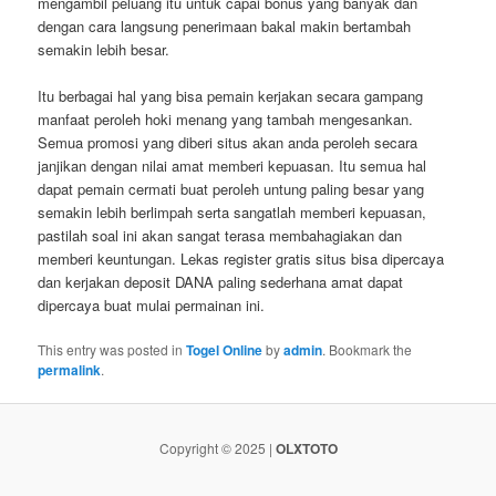
mengambil peluang itu untuk capai bonus yang banyak dan
dengan cara langsung penerimaan bakal makin bertambah
semakin lebih besar.
Itu berbagai hal yang bisa pemain kerjakan secara gampang
manfaat peroleh hoki menang yang tambah mengesankan.
Semua promosi yang diberi situs akan anda peroleh secara
janjikan dengan nilai amat memberi kepuasan. Itu semua hal
dapat pemain cermati buat peroleh untung paling besar yang
semakin lebih berlimpah serta sangatlah memberi kepuasan,
pastilah soal ini akan sangat terasa membahagiakan dan
memberi keuntungan. Lekas register gratis situs bisa dipercaya
dan kerjakan deposit DANA paling sederhana amat dapat
dipercaya buat mulai permainan ini.
This entry was posted in
Togel Online
by
admin
. Bookmark the
permalink
.
Copyright © 2025 |
OLXTOTO