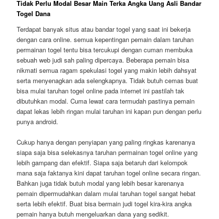
Tidak Perlu Modal Besar Main Terka Angka Uang Asli Bandar
Togel Dana
Terdapat banyak situs atau bandar togel yang saat ini bekerja
dengan cara online. semua kepentingan pemain dalam taruhan
permainan togel tentu bisa tercukupi dengan cuman membuka
sebuah web judi sah paling dipercaya. Beberapa pemain bisa
nikmati semua ragam spekulasi togel yang makin lebih dahsyat
serta menyenagkan ada selengkapnya. Tidak butuh cemas buat
bisa mulai taruhan togel online pada internet ini pastilah tak
dibutuhkan modal. Cuma lewat cara termudah pastinya pemain
dapat lekas lebih ringan mulai taruhan ini kapan pun dengan perlu
punya android.
Cukup hanya dengan penyiapan yang paling ringkas karenanya
siapa saja bisa selekasnya taruhan permainan togel online yang
lebih gampang dan efektif. Siapa saja betaruh dari kelompok
mana saja faktanya kini dapat taruhan togel online secara ringan.
Bahkan juga tidak butuh modal yang lebih besar karenanya
pemain dipermudahkan dalam mulai taruhan togel sangat hebat
serta lebih efektif. Buat bisa bermain judi togel kira-kira angka
pemain hanya butuh mengeluarkan dana yang sedikit.