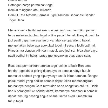
Potongan harga permainan togel
Komisi mingguan atau bulanan
Berikut Tata Metode Bermain Type Taruhan Bervariasi Bandar
Togel Dana
Menarik serta lebih beri keuntungan pastinya membikin pemain
terus mainkan taruhan togel online pada internet. Banyak pecinta
judi pasti dapat merasai serunya tidak serupa Waktu bakal
mengerjakan beberapa spekulasi togel ini secara lebih optimal.
Khususnya dengan pilih dan masuk web judi sah bisa dipercaya
pasti perihal ini bakal terasa mengesankan buat siapa saja.
Buat bisa permainkan taruhan togel online terbaik Bersama
bandar togel dana paling dipercaya ini pemain hanya butuh
memakai android yang dipunyainya untuk lekas taruhan. Dengan
pakai modal yang sedikit pemain dapat lekas memasangkan
taruhannya dengan Cara termudah serta sangatlah efektif. Tidak
harus berangkat ke bandar darat, karenanya dimanapun pemain
dapat lansung pasang angka sesuai sama skedul membuka
tutup togel.