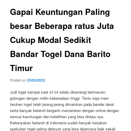
Gapai Keuntungan Paling
besar Beberapa ratus Juta
Cukup Modal Sedikit
Bandar Togel Dana Barito
Timur
Posted on
23/05/2023
Judi togel sampai saat ini ini selalu disenangi bermacam
golongan dengan miliki keberadaan tinggi. Tentu saja main
taruhan togel telah jarang-jarang dimainkan pada bandar darat
serta banyak betaruh berganti memainkan dengan online dengan
semua keuntungan dan kelebihan yang bisa dirasa nya.
Kebanyakan betaruh di Indonesia sudah banyak kerjakan
spekulasi togel paling dahsyat yang bisa dipercaya baik sekali