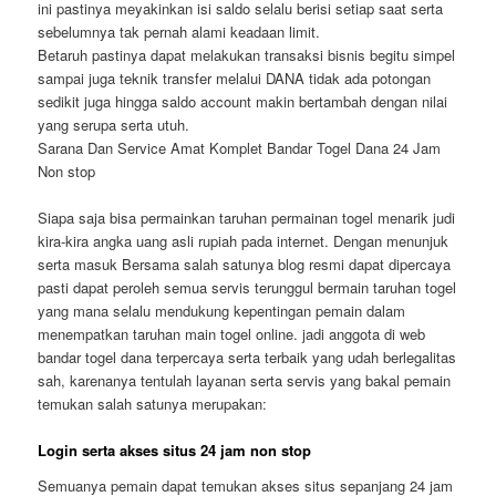
ini pastinya meyakinkan isi saldo selalu berisi setiap saat serta
sebelumnya tak pernah alami keadaan limit.
Betaruh pastinya dapat melakukan transaksi bisnis begitu simpel
sampai juga teknik transfer melalui DANA tidak ada potongan
sedikit juga hingga saldo account makin bertambah dengan nilai
yang serupa serta utuh.
Sarana Dan Service Amat Komplet Bandar Togel Dana 24 Jam
Non stop
Siapa saja bisa permainkan taruhan permainan togel menarik judi
kira-kira angka uang asli rupiah pada internet. Dengan menunjuk
serta masuk Bersama salah satunya blog resmi dapat dipercaya
pasti dapat peroleh semua servis terunggul bermain taruhan togel
yang mana selalu mendukung kepentingan pemain dalam
menempatkan taruhan main togel online. jadi anggota di web
bandar togel dana terpercaya serta terbaik yang udah berlegalitas
sah, karenanya tentulah layanan serta servis yang bakal pemain
temukan salah satunya merupakan:
Login serta akses situs 24 jam non stop
Semuanya pemain dapat temukan akses situs sepanjang 24 jam