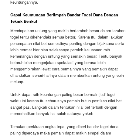
keuntungannya.
Gapai Keuntungan Berlimpah Bandar Togel Dana Dengan
Teknik Berikut
Mendapatkan untung yang makin bertambah besar dalam taruhan
togel tentu dikehendaki semua bettor. Karena itu, dalam lakukan
penempatan nilai bet semestinya penting dengan bijaksana serta
lebih cermat biar bisa selekasnya peroleh keluasaan raih
kemenangan dengan untung yang semakin besar. Tentu banyak
betaruh bisa mengerjakan spekulasi yang berasa lebih
menggembirakan lewat cara bermainnya yang semakin dapat
dihandalkan sehari-harinya dalam memberikan untung yang lebih
meluap.
Untuk dapat raih keuntungan paling besar bermain judi togel
waktu ini karena itu seharusnya pemain butuh pastikan nilai bet
sangat pas. Langkah dalam tentukan nilai bet terbaik dengan
memerhatikan banyak hal salah satunya yakni:
Temukan perkiraan angka tepat yang diberi bandar togel dana
paling dipercaya maka pemain dapat makin simpel dalam