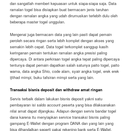
dan sangatlah memberi kepuasan untuk siapa-siapa saja. Data
ramalan togel bisa disiapkan buat bermacam jenis taruhan
dengan ramalan angka yang udah dirumuskan terlebih dulu oleh
beberapa master togel unggulan.
Mengenai juga bermacam data yang lain pasti dapat pemain
peroleh secara ringan serta lebih komplet dengan akses yang
semakin lebih cepat. Data togel terkomplet sanggup kasih
keringanan pemain tentukan ramalan angka presisi paling
dipercaya. Di antara perkiraan togel angka tepat paling dipercaya
tentunya dapat pemain dapatkan salah satunya paito togel, paito
warna, data angka Shio, code alam, syair angka togel, erek erek
ijtihad mimpi, buku tafsiran mimpi serta yang lain.
Transaksi bisnis deposit dan withdraw amat ringan
Servis terbaik dalam lakukan bisnis deposit yakni satu
pembayaran isi saldo account peserta yang bisa dilaksanakan
nilai amat dapat dijangkau. Adapun dengan servis bandar togel
dana karena itu menyiapkan service transaksi bisnis paling
gampang E-Wallet dengan program DANA dan yang lain yang
bisa dihandalkan seperti pakai rekening bank serta E-Wallet.