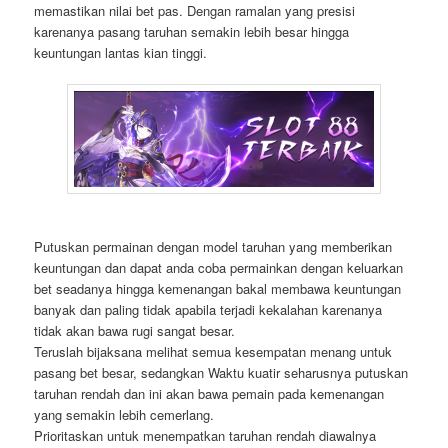
memastikan nilai bet pas. Dengan ramalan yang presisi
karenanya pasang taruhan semakin lebih besar hingga
keuntungan lantas kian tinggi.
Putuskan permainan dengan model taruhan yang memberikan
keuntungan dan dapat anda coba permainkan dengan keluarkan
bet seadanya hingga kemenangan bakal membawa keuntungan
banyak dan paling tidak apabila terjadi kekalahan karenanya
tidak akan bawa rugi sangat besar.
Teruslah bijaksana melihat semua kesempatan menang untuk
pasang bet besar, sedangkan Waktu kuatir seharusnya putuskan
taruhan rendah dan ini akan bawa pemain pada kemenangan
yang semakin lebih cemerlang.
Prioritaskan untuk menempatkan taruhan rendah diawalnya