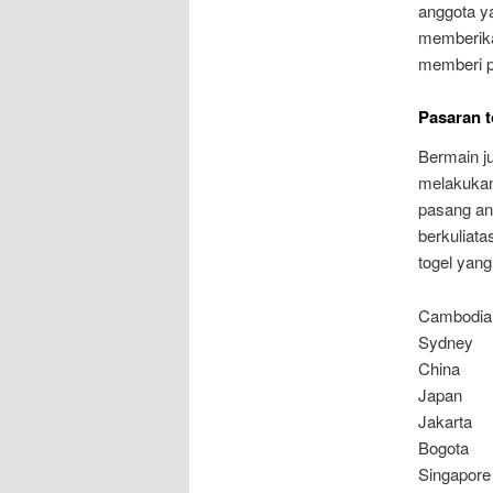
anggota y
memberika
memberi p
Pasaran t
Bermain j
melakukan
pasang ang
berkuliata
togel yang
Cambodia
Sydney
China
Japan
Jakarta
Bogota
Singapore