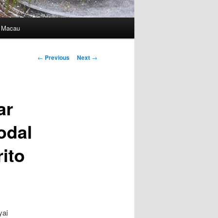
o Macau
Post
←
Previous
Next
→
navigation
ar
odal
ito
yai