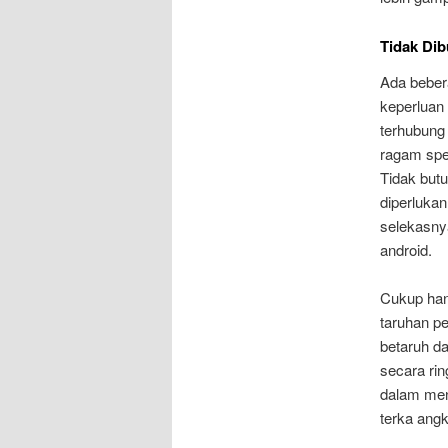
Tidak Di
Ada beber
keperluan
terhubung
ragam spe
Tidak butu
diperluka
selekasny
android.
Cukup hany
taruhan pe
betaruh da
secara rin
dalam meng
terka ang