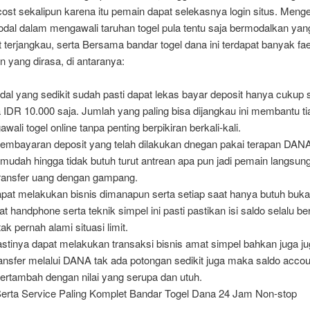
cost sekalipun karena itu pemain dapat selekasnya login situs. Mengen
odal dalam mengawali taruhan togel pula tentu saja bermodalkan ya
t terjangkau, serta Bersama bandar togel dana ini terdapat banyak f
 yang dirasa, di antaranya:
al yang sedikit sudah pasti dapat lekas bayar deposit hanya cukup 
IDR 10.000 saja. Jumlah yang paling bisa dijangkau ini membantu ti
wali togel online tanpa penting berpikiran berkali-kali.
 pembayaran deposit yang telah dilakukan dnegan pakai terapan DANA
mudah hingga tidak butuh turut antrean apa pun jadi pemain langsung
transfer uang dengan gampang.
pat melakukan bisnis dimanapun serta setiap saat hanya butuh buk
 handphone serta teknik simpel ini pasti pastikan isi saldo selalu be
ak pernah alami situasi limit.
stinya dapat melakukan transaksi bisnis amat simpel bahkan juga j
ansfer melalui DANA tak ada potongan sedikit juga maka saldo accou
ertambah dengan nilai yang serupa dan utuh.
erta Service Paling Komplet Bandar Togel Dana 24 Jam Non-stop