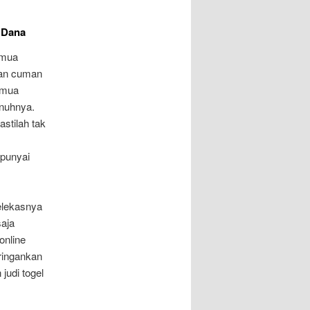
 Dana
emua
gan cuman
emua
enuhnya.
astilah tak
mpunyai
selekasnya
saja
online
ringankan
judi togel