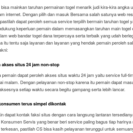
 bisa mainkan taruhan permainan togel menarik judi kira-kira angka u
lam internet. Dengan pilih dan masuk Bersama salah satunya web res
pastilah dapat peroleh semua service terpilih bermain taruhan togel
ndukung keperluan pemain dalam memasangkan taruhan main togel on
lam web bandar togel dana terpercaya serta terbaik yang udah berleg
a itu tentu saja layanan dan layanan yang hendak pemain peroleh sa
kni:
 akses situs 24 jam non-stop
emain dapat peroleh akses situs waktu 24 jam yaitu service full-tim
ai malam. Dengan pelayanan non-stop karena itu pemain dapat masu
ksesnya setiap waktu secara begitu gampang serta lebih lancar.
konsumen terus simpel dikontak
n dapat kontak faksi situs dengan cara langsung lantaran tersediany
 Konsumen Servis yang benar beri service paling bagus tiap hariny
h terkesan, pastilah CS bisa kasih pelayanan terunggul untuk semuan