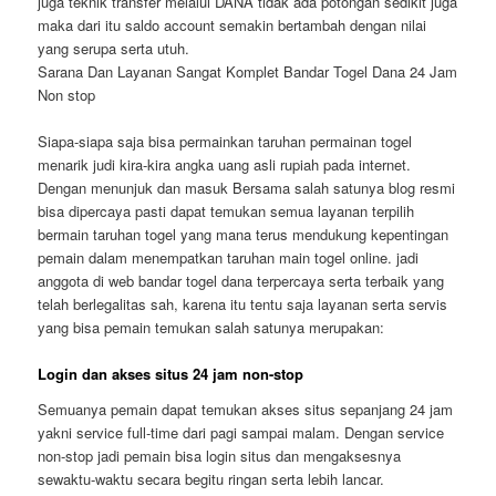
juga teknik transfer melalui DANA tidak ada potongan sedikit juga
maka dari itu saldo account semakin bertambah dengan nilai
yang serupa serta utuh.
Sarana Dan Layanan Sangat Komplet Bandar Togel Dana 24 Jam
Non stop
Siapa-siapa saja bisa permainkan taruhan permainan togel
menarik judi kira-kira angka uang asli rupiah pada internet.
Dengan menunjuk dan masuk Bersama salah satunya blog resmi
bisa dipercaya pasti dapat temukan semua layanan terpilih
bermain taruhan togel yang mana terus mendukung kepentingan
pemain dalam menempatkan taruhan main togel online. jadi
anggota di web bandar togel dana terpercaya serta terbaik yang
telah berlegalitas sah, karena itu tentu saja layanan serta servis
yang bisa pemain temukan salah satunya merupakan:
Login dan akses situs 24 jam non-stop
Semuanya pemain dapat temukan akses situs sepanjang 24 jam
yakni service full-time dari pagi sampai malam. Dengan service
non-stop jadi pemain bisa login situs dan mengaksesnya
sewaktu-waktu secara begitu ringan serta lebih lancar.