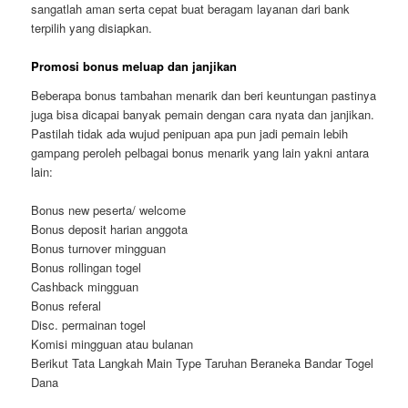
sangatlah aman serta cepat buat beragam layanan dari bank
terpilih yang disiapkan.
Promosi bonus meluap dan janjikan
Beberapa bonus tambahan menarik dan beri keuntungan pastinya
juga bisa dicapai banyak pemain dengan cara nyata dan janjikan.
Pastilah tidak ada wujud penipuan apa pun jadi pemain lebih
gampang peroleh pelbagai bonus menarik yang lain yakni antara
lain:
Bonus new peserta/ welcome
Bonus deposit harian anggota
Bonus turnover mingguan
Bonus rollingan togel
Cashback mingguan
Bonus referal
Disc. permainan togel
Komisi mingguan atau bulanan
Berikut Tata Langkah Main Type Taruhan Beraneka Bandar Togel
Dana