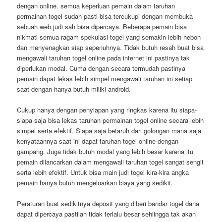
dengan online. semua keperluan pemain dalam taruhan
permainan togel sudah pasti bisa tercukupi dengan membuka
sebuah web judi sah bisa dipercaya. Beberapa pemain bisa
nikmati semua ragam spekulasi togel yang semakin lebih heboh
dan menyenagkan siap sepenuhnya. Tidak butuh resah buat bisa
mengawali taruhan togel online pada internet ini pastinya tak
diperlukan modal. Cuma dengan secara termudah pastinya
pemain dapat lekas lebih simpel mengawali taruhan ini setiap
saat dengan hanya butuh miliki android.
Cukup hanya dengan penyiapan yang ringkas karena itu siapa-
siapa saja bisa lekas taruhan permainan togel online secara lebih
simpel serta efektif. Siapa saja betaruh dari golongan mana saja
kenyataannya saat ini dapat taruhan togel online dengan
gampang. Juga tidak butuh modal yang lebih besar karena itu
pemain dilancarkan dalam mengawali taruhan togel sangat sengit
serta lebih efektif. Untuk bisa main judi togel kira-kira angka
pemain hanya butuh mengeluarkan biaya yang sedikit.
Peraturan buat sedikitnya deposit yang diberi bandar togel dana
dapat dipercaya pastilah tidak terlalu besar sehiingga tak akan