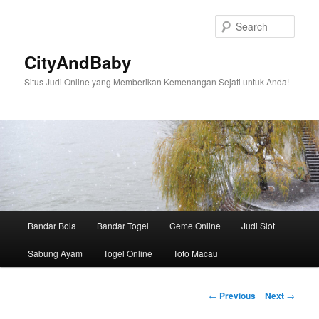
Skip
to
Sear
primary
content
CityAndBaby
Situs Judi Online yang Memberikan Kemenangan Sejati untuk Anda!
Main
Bandar Bola
Bandar Togel
Ceme Online
Judi Slot
menu
Sabung Ayam
Togel Online
Toto Macau
Post
←
Previous
Next
→
navigation