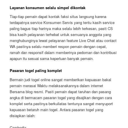
Layanan konsumen selalu simpel dikontak
Tiap-tiap pemain dapat kontak faksi situs langsung karena
terdapatnya service Konsumen Servis yang tentu kasih service
paling bagus tiap harinya maka selalu lebih terkesan, pasti CS
bisa kasih pelayanan terhebat untuk semuanya anggota yang
menghubunginya lewat pelayanan feature Live Chat atau contact
WA pastinya selalu memberi respon pemain dengan cepat,
ramah dan responsif dalam memberinya pedoman dan kontribusi
apapun itu sesuai sama keperluan banyak pemain.
Pasaran togel paling komplet
Bermain judi togel online sangat memberikan kepuasan bakal
pemain merasai Waktu melaksanakannya dalam internet
Bersama blog resmi. Pasti pemain dapat taruhan dan pasang
angka di bermacam pasaran togel yang disajikan dengan cara
komplet serta pastinya berkuliatas tentunya sangat menyuport
kepuasan betaruh main togel. Antara pasaran togel yang
disiapkan ialah:
Cambodia