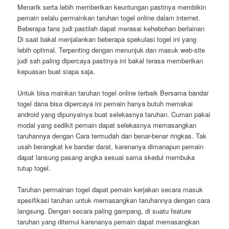
Menarik serta lebih memberikan keuntungan pastinya membikin
pemain selalu permainkan taruhan togel online dalam internet.
Beberapa fans judi pastilah dapat merasai kehebohan berlainan
Di saat bakal menjalankan beberapa spekulasi togel ini yang
lebih optimal. Terpenting dengan menunjuk dan masuk web-site
judi sah paling dipercaya pastinya ini bakal terasa memberikan
kepuasan buat siapa saja.
Untuk bisa mainkan taruhan togel online terbaik Bersama bandar
togel dana bisa dipercaya ini pemain hanya butuh memakai
android yang dipunyainya buat selekasnya taruhan. Cuman pakai
modal yang sedikit pemain dapat selekasnya memasangkan
taruhannya dengan Cara termudah dan benar-benar ringkas. Tak
usah berangkat ke bandar darat, karenanya dimanapun pemain
dapat lansung pasang angka sesuai sama skedul membuka
tutup togel.
Taruhan permainan togel dapat pemain kerjakan secara masuk
spesifikasi taruhan untuk memasangkan taruhannya dengan cara
langsung. Dengan secara paling gampang, di suatu feature
taruhan yang ditemui karenanya pemain dapat memasangkan