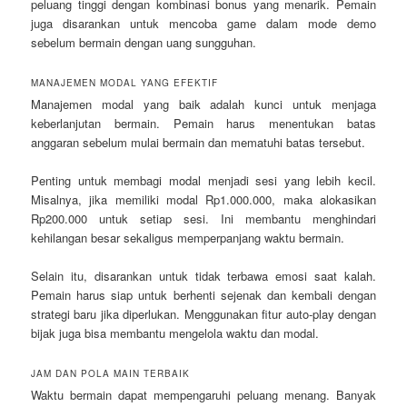
peluang tinggi dengan kombinasi bonus yang menarik. Pemain
juga disarankan untuk mencoba game dalam mode demo
sebelum bermain dengan uang sungguhan.
MANAJEMEN MODAL YANG EFEKTIF
Manajemen modal yang baik adalah kunci untuk menjaga
keberlanjutan bermain. Pemain harus menentukan batas
anggaran sebelum mulai bermain dan mematuhi batas tersebut.
Penting untuk membagi modal menjadi sesi yang lebih kecil.
Misalnya, jika memiliki modal Rp1.000.000, maka alokasikan
Rp200.000 untuk setiap sesi. Ini membantu menghindari
kehilangan besar sekaligus memperpanjang waktu bermain.
Selain itu, disarankan untuk tidak terbawa emosi saat kalah.
Pemain harus siap untuk berhenti sejenak dan kembali dengan
strategi baru jika diperlukan. Menggunakan fitur auto-play dengan
bijak juga bisa membantu mengelola waktu dan modal.
JAM DAN POLA MAIN TERBAIK
Waktu bermain dapat mempengaruhi peluang menang. Banyak