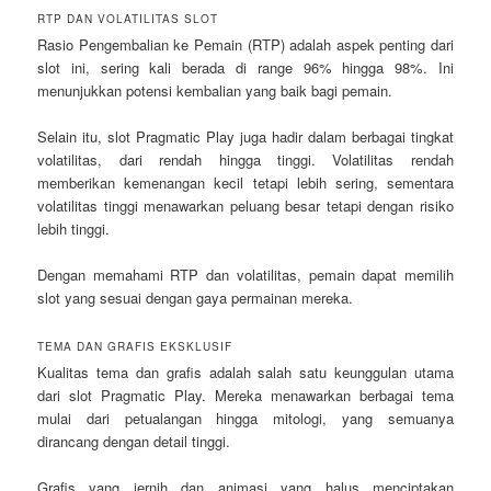
RTP DAN VOLATILITAS SLOT
Rasio Pengembalian ke Pemain (RTP) adalah aspek penting dari
slot ini, sering kali berada di range 96% hingga 98%. Ini
menunjukkan potensi kembalian yang baik bagi pemain.
Selain itu, slot Pragmatic Play juga hadir dalam berbagai tingkat
volatilitas, dari rendah hingga tinggi. Volatilitas rendah
memberikan kemenangan kecil tetapi lebih sering, sementara
volatilitas tinggi menawarkan peluang besar tetapi dengan risiko
lebih tinggi.
Dengan memahami RTP dan volatilitas, pemain dapat memilih
slot yang sesuai dengan gaya permainan mereka.
TEMA DAN GRAFIS EKSKLUSIF
Kualitas tema dan grafis adalah salah satu keunggulan utama
dari slot Pragmatic Play. Mereka menawarkan berbagai tema
mulai dari petualangan hingga mitologi, yang semuanya
dirancang dengan detail tinggi.
Grafis yang jernih dan animasi yang halus menciptakan