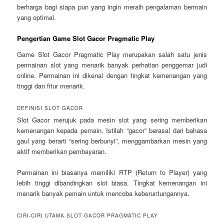
berharga bagi siapa pun yang ingin meraih pengalaman bermain
yang optimal.
Pengertian Game Slot Gacor Pragmatic Play
Game Slot Gacor Pragmatic Play merupakan salah satu jenis
permainan slot yang menarik banyak perhatian penggemar judi
online. Permainan ini dikenal dengan tingkat kemenangan yang
tinggi dan fitur menarik.
DEFINISI SLOT GACOR
Slot Gacor merujuk pada mesin slot yang sering memberikan
kemenangan kepada pemain. Istilah “gacor” berasal dari bahasa
gaul yang berarti “sering berbunyi”, menggambarkan mesin yang
aktif memberikan pembayaran.
Permainan ini biasanya memiliki RTP (Return to Player) yang
lebih tinggi dibandingkan slot biasa. Tingkat kemenangan ini
menarik banyak pemain untuk mencoba keberuntungannya.
CIRI-CIRI UTAMA SLOT GACOR PRAGMATIC PLAY