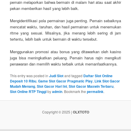
pemain melaporkan bahwa bermain di malam hari atau saat akhir
pekan memberikan hasil yang lebih baik.
Mengidentifikasi pola permainan juga penting. Pemain sebaiknya
mencatat waktu, taruhan, dan hasil permainan untuk menemukan
ritme yang sesuai. Misalnya, jika menang lebih sering di jam
tertentu, lebih baik untuk bermain di waktu tersebut.
Menggunakan promosi atau bonus yang ditawarkan oleh kasino
juga bisa meningkatkan peluang. Pemain harus rajin mengikuti
penawaran dan memilih waktu terbaik untuk memanfaatkannya.
This entry was posted in
Judi Slot
and tagged
Daftar Slot Online
Deposit 10 Ribu
,
Game Slot Gacor Pragmatic Play
,
Link Slot Gacor
Mudah Menang
,
Slot Gacor Hari Ini
,
Slot Gacor Maxwin Terbaru
,
Slot Online RTP Tinggi
by
admin
. Bookmark the
permalink
.
Copyright © 2025 |
OLXTOTO