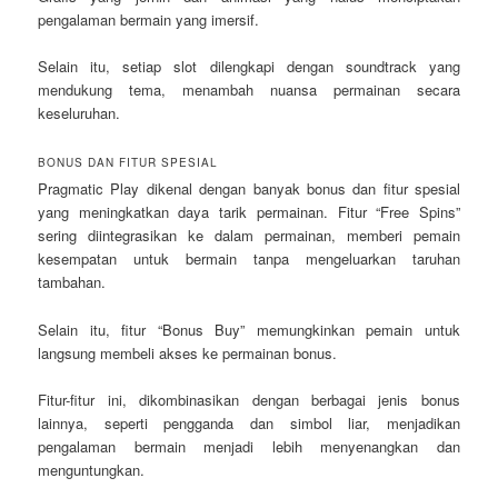
pengalaman bermain yang imersif.
Selain itu, setiap slot dilengkapi dengan soundtrack yang
mendukung tema, menambah nuansa permainan secara
keseluruhan.
BONUS DAN FITUR SPESIAL
Pragmatic Play dikenal dengan banyak bonus dan fitur spesial
yang meningkatkan daya tarik permainan. Fitur “Free Spins”
sering diintegrasikan ke dalam permainan, memberi pemain
kesempatan untuk bermain tanpa mengeluarkan taruhan
tambahan.
Selain itu, fitur “Bonus Buy” memungkinkan pemain untuk
langsung membeli akses ke permainan bonus.
Fitur-fitur ini, dikombinasikan dengan berbagai jenis bonus
lainnya, seperti pengganda dan simbol liar, menjadikan
pengalaman bermain menjadi lebih menyenangkan dan
menguntungkan.