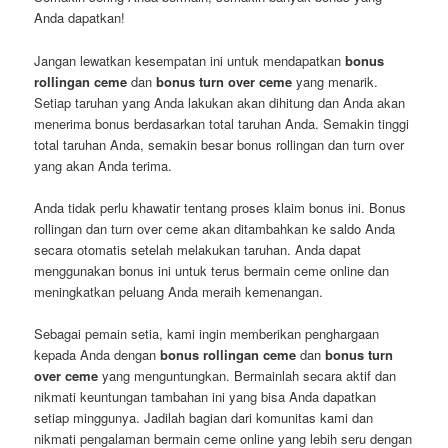
Anda dapatkan!
Jangan lewatkan kesempatan ini untuk mendapatkan
bonus
rollingan ceme
dan
bonus turn over ceme
yang menarik.
Setiap taruhan yang Anda lakukan akan dihitung dan Anda akan
menerima bonus berdasarkan total taruhan Anda. Semakin tinggi
total taruhan Anda, semakin besar bonus rollingan dan turn over
yang akan Anda terima.
Anda tidak perlu khawatir tentang proses klaim bonus ini. Bonus
rollingan dan turn over ceme akan ditambahkan ke saldo Anda
secara otomatis setelah melakukan taruhan. Anda dapat
menggunakan bonus ini untuk terus bermain ceme online dan
meningkatkan peluang Anda meraih kemenangan.
Sebagai pemain setia, kami ingin memberikan penghargaan
kepada Anda dengan
bonus rollingan ceme
dan
bonus turn
over ceme
yang menguntungkan. Bermainlah secara aktif dan
nikmati keuntungan tambahan ini yang bisa Anda dapatkan
setiap minggunya. Jadilah bagian dari komunitas kami dan
nikmati pengalaman bermain ceme online yang lebih seru dengan