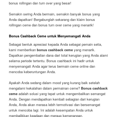
bonus rollingan dan turn over yang besar!
Semakin sering Anda bermain, semakin banyak bonus yang
Anda dapatkan! Bergabunglah sekarang dan klaim bonus
rollingan ceme dan bonus turn over ceme yang menarik!
Bonus Cashback Ceme untuk Menyemangati Anda
Sebagai bentuk apresiasi kepada Anda sebagai pemain setia,
kami memberikan
bonus cashback ceme
yang menarik.
Dapatkan pengembalian dana dari total kerugian yang Anda alami
selama periode tertentu. Bonus cashback ini hadir untuk
menyemangati Anda agar terus bermain ceme online dan
mencoba keberuntungan Anda.
Apakah Anda sedang dalam mood yang kurang baik setelah
mengalami kekalahan dalam permainan ceme?
Bonus cashback
ceme
adalah solusi yang tepat untuk mengembalikan semangat
Anda. Dengan mendapatkan kembali sebagian dari kerugian
Anda, Anda akan merasa lebih termotivasi dan bersemangat
untuk mencoba lagi. Ini adalah kesempatan Anda untuk
membalikkan keadaan dan meraup kemenangan.