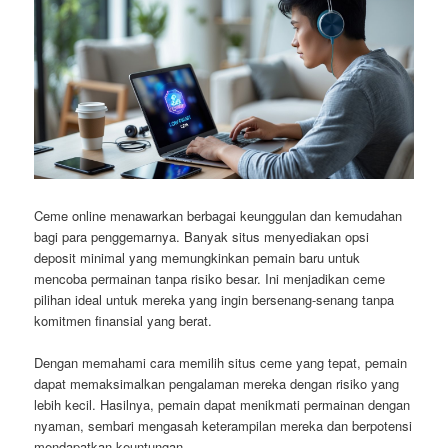
Ceme online menawarkan berbagai keunggulan dan kemudahan
bagi para penggemarnya. Banyak situs menyediakan opsi
deposit minimal yang memungkinkan pemain baru untuk
mencoba permainan tanpa risiko besar. Ini menjadikan ceme
pilihan ideal untuk mereka yang ingin bersenang-senang tanpa
komitmen finansial yang berat.
Dengan memahami cara memilih situs ceme yang tepat, pemain
dapat memaksimalkan pengalaman mereka dengan risiko yang
lebih kecil. Hasilnya, pemain dapat menikmati permainan dengan
nyaman, sembari mengasah keterampilan mereka dan berpotensi
mendapatkan keuntungan.