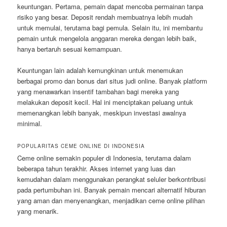
keuntungan. Pertama, pemain dapat mencoba permainan tanpa
risiko yang besar. Deposit rendah membuatnya lebih mudah
untuk memulai, terutama bagi pemula. Selain itu, ini membantu
pemain untuk mengelola anggaran mereka dengan lebih baik,
hanya bertaruh sesuai kemampuan.
Keuntungan lain adalah kemungkinan untuk menemukan
berbagai promo dan bonus dari situs judi online. Banyak platform
yang menawarkan insentif tambahan bagi mereka yang
melakukan deposit kecil. Hal ini menciptakan peluang untuk
memenangkan lebih banyak, meskipun investasi awalnya
minimal.
POPULARITAS CEME ONLINE DI INDONESIA
Ceme online semakin populer di Indonesia, terutama dalam
beberapa tahun terakhir. Akses internet yang luas dan
kemudahan dalam menggunakan perangkat seluler berkontribusi
pada pertumbuhan ini. Banyak pemain mencari alternatif hiburan
yang aman dan menyenangkan, menjadikan ceme online pilihan
yang menarik.