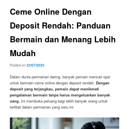
Ceme Online Dengan
Deposit Rendah: Panduan
Bermain dan Menang Lebih
Mudah
Posted on
22/07/2025
Dalam dunia permainan daring, banyak pemain mencari opsi
untuk bermain ceme online dengan deposit rendah.
Dengan
deposit yang terjangkau, pemain dapat menikmati
pengalaman bermain tanpa harus mengeluarkan banyak
uang.
Ini membuka peluang bagi lebih banyak orang untuk
terlibat dalam permainan yang seru ini.