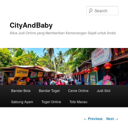
Skip
to
Sear
primary
content
CityAndBaby
Situs Judi Online yang Memberikan Kemenangan Sejati untuk Anda!
Main
Bandar Bola
Bandar Togel
Ceme Online
Judi Slot
menu
Sabung Ayam
Togel Online
Toto Macau
Post
←
Previous
Next
→
navigation