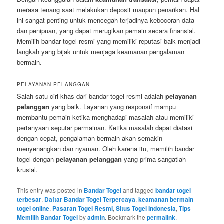
merasa tenang saat melakukan deposit maupun penarikan. Hal
ini sangat penting untuk mencegah terjadinya kebocoran data
dan penipuan, yang dapat merugikan pemain secara finansial.
Memilih bandar togel resmi yang memiliki reputasi baik menjadi
langkah yang bijak untuk menjaga keamanan pengalaman
bermain.
PELAYANAN PELANGGAN
Salah satu ciri khas dari bandar togel resmi adalah
pelayanan
pelanggan
yang baik. Layanan yang responsif mampu
membantu pemain ketika menghadapi masalah atau memiliki
pertanyaan seputar permainan. Ketika masalah dapat diatasi
dengan cepat, pengalaman bermain akan semakin
menyenangkan dan nyaman. Oleh karena itu, memilih bandar
togel dengan
pelayanan pelanggan
yang prima sangatlah
krusial.
This entry was posted in
Bandar Togel
and tagged
bandar togel
terbesar
,
Daftar Bandar Togel Terpercaya
,
keamanan bermain
togel online
,
Pasaran Togel Resmi
,
Situs Togel Indonesia
,
Tips
Memilih Bandar Togel
by
admin
. Bookmark the
permalink
.