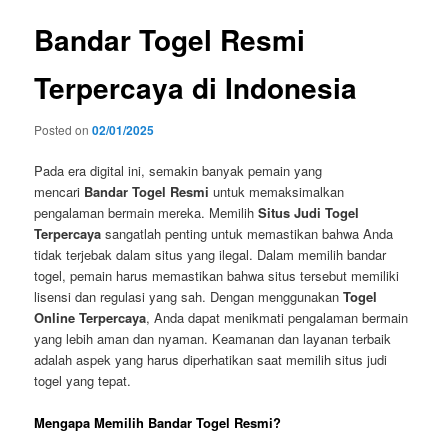
Bandar Togel Resmi
Terpercaya di Indonesia
Posted on
02/01/2025
Pada era digital ini, semakin banyak pemain yang
mencari
Bandar Togel Resmi
untuk memaksimalkan
pengalaman bermain mereka. Memilih
Situs Judi Togel
Terpercaya
sangatlah penting untuk memastikan bahwa Anda
tidak terjebak dalam situs yang ilegal. Dalam memilih bandar
togel, pemain harus memastikan bahwa situs tersebut memiliki
lisensi dan regulasi yang sah. Dengan menggunakan
Togel
Online Terpercaya
, Anda dapat menikmati pengalaman bermain
yang lebih aman dan nyaman. Keamanan dan layanan terbaik
adalah aspek yang harus diperhatikan saat memilih situs judi
togel yang tepat.
Mengapa Memilih Bandar Togel Resmi?