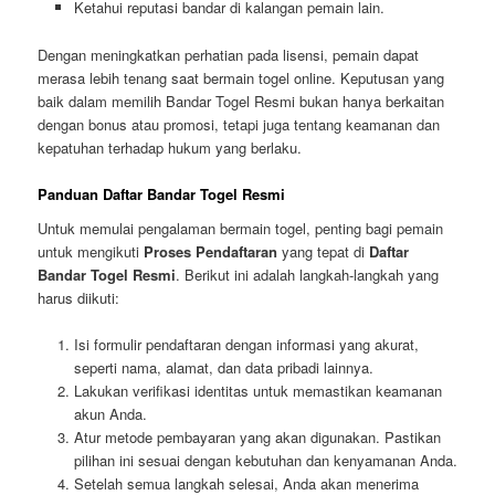
Ketahui reputasi bandar di kalangan pemain lain.
Dengan meningkatkan perhatian pada lisensi, pemain dapat
merasa lebih tenang saat bermain togel online. Keputusan yang
baik dalam memilih Bandar Togel Resmi bukan hanya berkaitan
dengan bonus atau promosi, tetapi juga tentang keamanan dan
kepatuhan terhadap hukum yang berlaku.
Panduan Daftar Bandar Togel Resmi
Untuk memulai pengalaman bermain togel, penting bagi pemain
untuk mengikuti
Proses Pendaftaran
yang tepat di
Daftar
Bandar Togel Resmi
. Berikut ini adalah langkah-langkah yang
harus diikuti:
Isi formulir pendaftaran dengan informasi yang akurat,
seperti nama, alamat, dan data pribadi lainnya.
Lakukan verifikasi identitas untuk memastikan keamanan
akun Anda.
Atur metode pembayaran yang akan digunakan. Pastikan
pilihan ini sesuai dengan kebutuhan dan kenyamanan Anda.
Setelah semua langkah selesai, Anda akan menerima