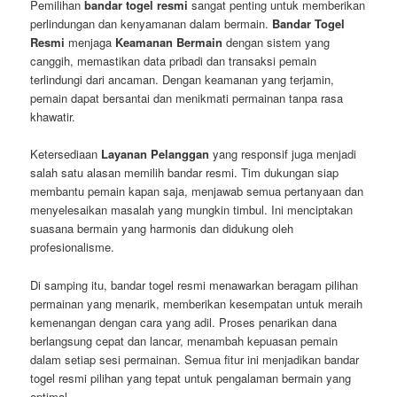
Pemilihan
bandar togel resmi
sangat penting untuk memberikan
perlindungan dan kenyamanan dalam bermain.
Bandar Togel
Resmi
menjaga
Keamanan Bermain
dengan sistem yang
canggih, memastikan data pribadi dan transaksi pemain
terlindungi dari ancaman. Dengan keamanan yang terjamin,
pemain dapat bersantai dan menikmati permainan tanpa rasa
khawatir.
Ketersediaan
Layanan Pelanggan
yang responsif juga menjadi
salah satu alasan memilih bandar resmi. Tim dukungan siap
membantu pemain kapan saja, menjawab semua pertanyaan dan
menyelesaikan masalah yang mungkin timbul. Ini menciptakan
suasana bermain yang harmonis dan didukung oleh
profesionalisme.
Di samping itu, bandar togel resmi menawarkan beragam pilihan
permainan yang menarik, memberikan kesempatan untuk meraih
kemenangan dengan cara yang adil. Proses penarikan dana
berlangsung cepat dan lancar, menambah kepuasan pemain
dalam setiap sesi permainan. Semua fitur ini menjadikan bandar
togel resmi pilihan yang tepat untuk pengalaman bermain yang
optimal.