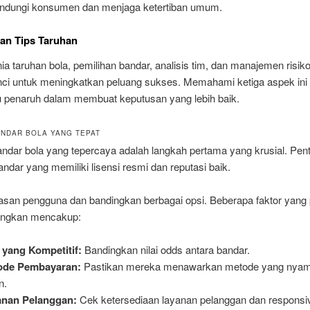
indungi konsumen dan menjaga ketertiban umum.
dan Tips Taruhan
a taruhan bola, pemilihan bandar, analisis tim, dan manajemen risiko
nci untuk meningkatkan peluang sukses. Memahami ketiga aspek ini
penaruh dalam membuat keputusan yang lebih baik.
ANDAR BOLA YANG TEPAT
ndar bola yang tepercaya adalah langkah pertama yang krusial. Pent
ndar yang memiliki lisensi resmi dan reputasi baik.
lasan pengguna dan bandingkan berbagai opsi. Beberapa faktor yang 
angkan mencakup:
yang Kompetitif:
Bandingkan nilai odds antara bandar.
ode Pembayaran:
Pastikan mereka menawarkan metode yang nya
n.
anan Pelanggan:
Cek ketersediaan layanan pelanggan dan responsiv