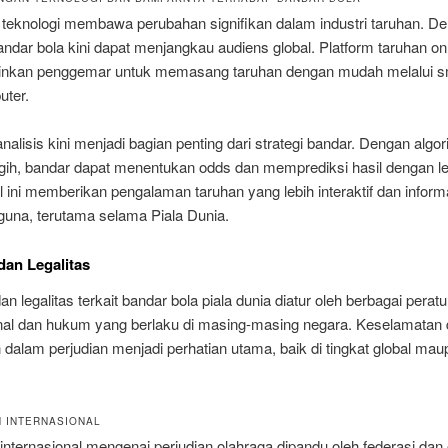
teknologi membawa perubahan signifikan dalam industri taruhan. D
bandar bola kini dapat menjangkau audiens global. Platform taruhan on
nkan penggemar untuk memasang taruhan dengan mudah melalui s
uter.
nalisis kini menjadi bagian penting dari strategi bandar. Dengan algo
ggih, bandar dapat menentukan odds dan memprediksi hasil dengan le
l ini memberikan pengalaman taruhan yang lebih interaktif dan informa
guna, terutama selama Piala Dunia.
dan Legalitas
an legalitas terkait bandar bola piala dunia diatur oleh berbagai perat
onal dan hukum yang berlaku di masing-masing negara. Keselamatan
alam perjudian menjadi perhatian utama, baik di tingkat global mau
 INTERNASIONAL
internasional mengenai perjudian olahraga dipandu oleh federasi dan 