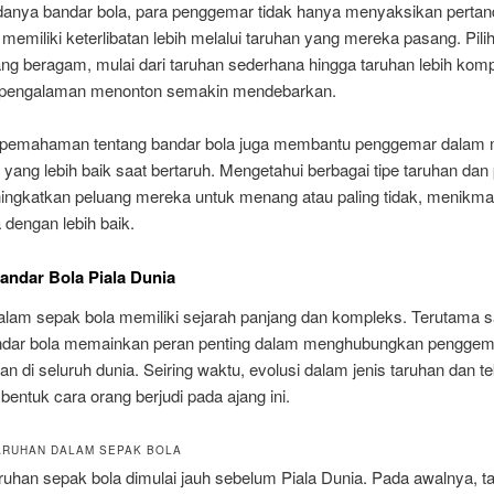
anya bandar bola, para penggemar tidak hanya menyaksikan pertan
a memiliki keterlibatan lebih melalui taruhan yang mereka pasang. Pili
ng beragam, mulai dari taruhan sederhana hingga taruhan lebih komp
pengalaman menonton semakin mendebarkan.
u, pemahaman tentang bandar bola juga membantu penggemar dalam
yang lebih baik saat bertaruh. Mengetahui berbagai tipe taruhan dan
ingkatkan peluang mereka untuk menang atau paling tidak, menikmat
dengan lebih baik.
andar Bola Piala Dunia
alam sepak bola memiliki sejarah panjang dan kompleks. Terutama sa
ndar bola memainkan peran penting dalam menghubungkan penggem
an di seluruh dunia. Seiring waktu, evolusi dalam jenis taruhan dan te
entuk cara orang berjudi pada ajang ini.
ARUHAN DALAM SEPAK BOLA
ruhan sepak bola dimulai jauh sebelum Piala Dunia. Pada awalnya, t