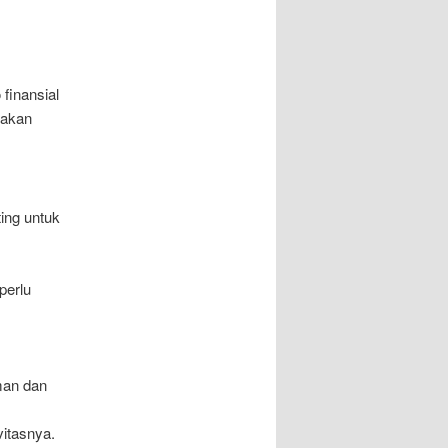
 finansial
 akan
ing untuk
perlu
man dan
itasnya.