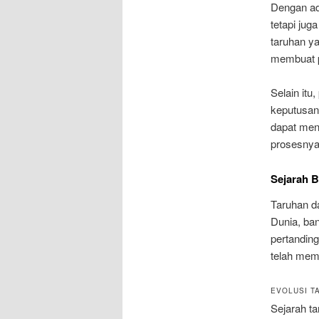
Dengan ad
tetapi jug
taruhan ya
membuat 
Selain it
keputusan 
dapat men
prosesnya 
Sejarah B
Taruhan d
Dunia, ba
pertanding
telah memb
EVOLUSI T
Sejarah ta