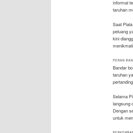
informal t
taruhan me
Saat Pial
peluang y
kini dian
menikmati 
PERAN BAN
Bandar bo
taruhan y
pertanding
Selama Pi
langsung d
Dengan se
untuk meng
PERKEMBAN