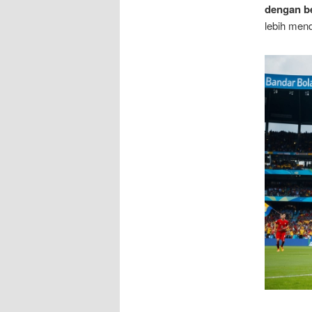
dengan be
lebih men