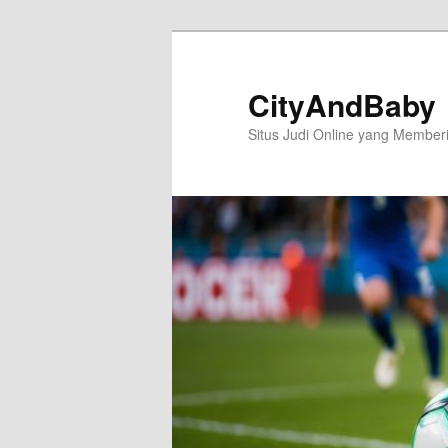
Skip
to
primary
CityAndBaby
content
Situs Judi Online yang Member