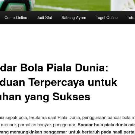
Ceme Online
Judi Slot
Sabung Ayam
Togel Online
Tot
dar Bola Piala Dunia:
duan Terpercaya untuk
uhan yang Sukses
ia sepak bola, terutama saat Piala Dunia, penggunaan bandar bola m
g menarik perhatian banyak penggemar.
Bandar bola piala dunia ad
 yang memungkinkan penggemar untuk bertaruh pada hasil pert