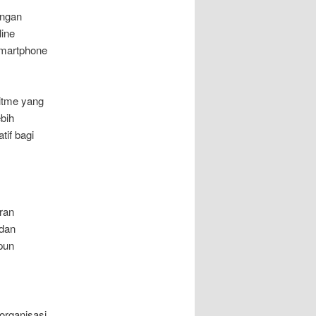
engan
line
martphone
ritme yang
bih
tif bagi
uran
 dan
pun
organisasi