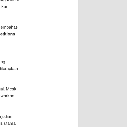
ikan
 membahas
etitions
ang
diterapkan
al. Meski
nawarkan
rjudian
us utama