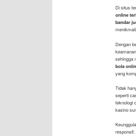
Di situs 
online ter
bandar ju
menikmati
Dengan be
keamanan d
sehingga
bola onli
yang kompe
Tidak han
seperti ca
teknologi
kasino su
Keunggula
responsif