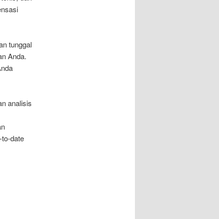
ensasi
an tunggal
han Anda.
Anda
an analisis
an
-to-date