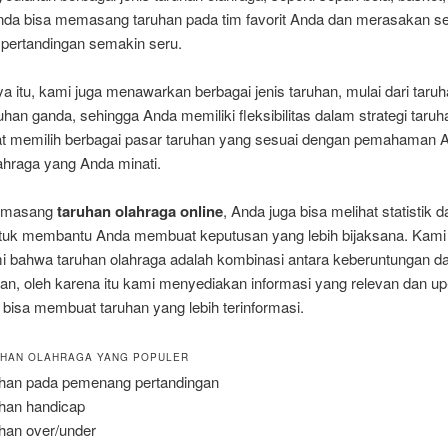
Anda bisa memasang taruhan pada tim favorit Anda dan merasakan s
pertandingan semakin seru.
a itu, kami juga menawarkan berbagai jenis taruhan, mulai dari taruh
uhan ganda, sehingga Anda memiliki fleksibilitas dalam strategi taru
t memilih berbagai pasar taruhan yang sesuai dengan pemahaman 
ahraga yang Anda minati.
emasang
taruhan olahraga online
, Anda juga bisa melihat statistik d
ntuk membantu Anda membuat keputusan yang lebih bijaksana. Kami
bahwa taruhan olahraga adalah kombinasi antara keberuntungan d
n, oleh karena itu kami menyediakan informasi yang relevan dan up
bisa membuat taruhan yang lebih terinformasi.
UHAN OLAHRAGA YANG POPULER
han pada pemenang pertandingan
han handicap
han over/under