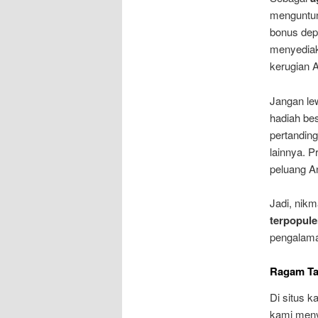
menguntun
bonus depo
menyediak
kerugian A
Jangan le
hadiah be
pertandin
lainnya. 
peluang A
Jadi, nik
terpopule
pengalama
Ragam Ta
Di situs 
kami menye