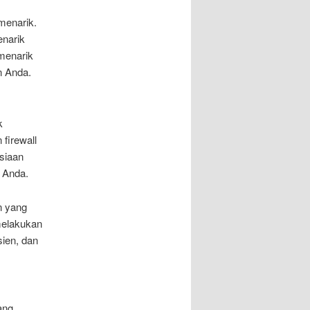
menarik.
enarik
menarik
n Anda.
k
firewall
asiaan
 Anda.
n yang
melakukan
sien, dan
ang