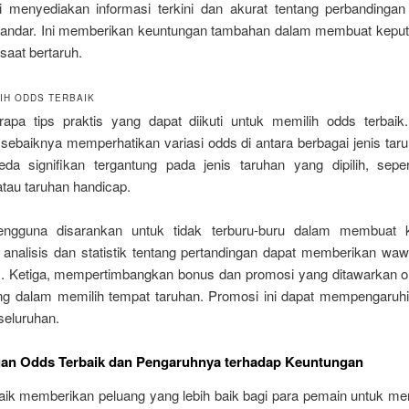
li menyediakan informasi terkini dan akurat tentang perbandingan
bandar. Ini memberikan keuntungan tambahan dalam membuat kepu
 saat bertaruh.
LIH ODDS TERBAIK
apa tips praktis yang dapat diikuti untuk memilih odds terbaik
sebaiknya memperhatikan variasi odds di antara berbagai jenis tar
eda signifikan tergantung pada jenis taruhan yang dipilih, seper
tau taruhan handicap.
engguna disarankan untuk tidak terburu-buru dalam membuat k
nalisis dan statistik tentang pertandingan dapat memberikan waw
 Ketiga, mempertimbangkan bonus dan promosi yang ditawarkan o
ing dalam memilih tempat taruhan. Promosi ini dapat mempengaruhi 
seluruhan.
an Odds Terbaik dan Pengaruhnya terhadap Keuntungan
aik memberikan peluang yang lebih baik bagi para pemain untuk me