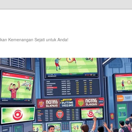
ikan Kemenangan Sejati untuk Anda!