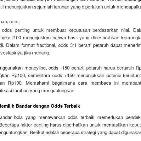
tif menunjukkan sejumlah taruhan yang diperlukan untuk mendapat
BACA ODDS
odds penting untuk membuat keputusan berdasarkan nilai. Dal
angka 2.00 menunjukkan bahwa hasil yang dipertaruhkan kemungk
di. Dalam format fractional, odds 3/1 berarti petaruh dapat menerim
 investasinya jika menang.
nggunakan moneyline, odds -150 berarti petaruh harus bertaruh R
kan Rp100, sementara odds +150 menunjukkan potensi keuntun
uhan Rp100. Memahami bagaimana cara membaca ini membant
ifikasi taruhan yang menguntungkan.
Memilih Bandar dengan Odds Terbaik
bandar bola yang menawarkan odds terbaik memerlukan pendek
. Beberapa faktor penting harus diperhatikan untuk memastikan kepu
nguntungkan. Berikut adalah beberapa strategi yang dapat digunaka