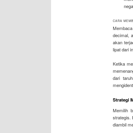
nega
CARA MEM
Membaca 
decimal, 
akan terja
lipat dari
Ketika me
memenang
dari tar
mengident
Strategi 
Memilih 
strategis
diambil me