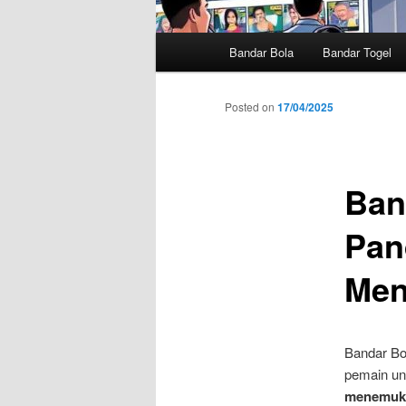
Main
Bandar Bola
Bandar Togel
menu
Posted on
17/04/2025
Ban
Pan
Men
Bandar Bo
pemain un
menemuka