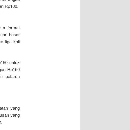
kan Rp100.
am format
inan besar
a tiga kali
p150 untuk
gan Rp150
u petaruh
atan yang
tusan yang
n.