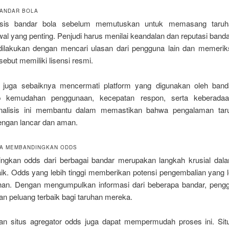
BANDAR BOLA
isis bandar bola sebelum memutuskan untuk memasang taruh
al yang penting. Penjudi harus menilai keandalan dan reputasi banda
 dilakukan dengan mencari ulasan dari pengguna lain dan memeri
sebut memiliki lisensi resmi.
juga sebaiknya mencermati platform yang digunakan oleh banda
 kemudahan penggunaan, kecepatan respon, serta keberadaan
Analisis ini membantu dalam memastikan bahwa pengalaman tar
dengan lancar dan aman.
A MEMBANDINGKAN ODDS
gkan odds dari berbagai bandar merupakan langkah krusial dal
aik. Odds yang lebih tinggi memberikan potensi pengembalian yang l
han. Dengan mengumpulkan informasi dari beberapa bandar, peng
 peluang terbaik bagi taruhan mereka.
n situs agregator odds juga dapat mempermudah proses ini. Situs