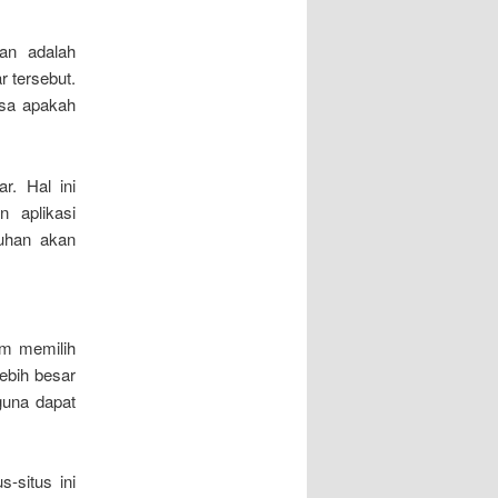
an adalah
r tersebut.
ksa apakah
r. Hal ini
 aplikasi
uhan akan
am memilih
ebih besar
guna dapat
-situs ini