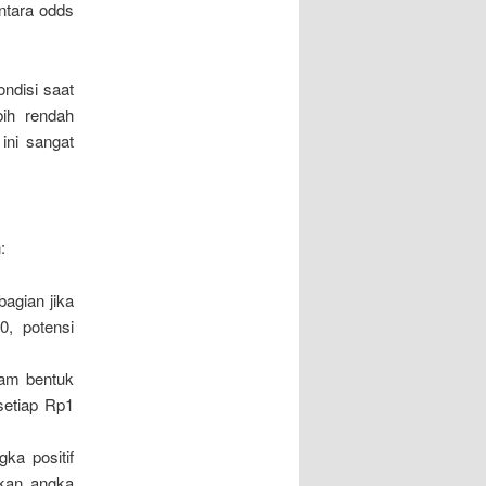
entara odds
ondisi saat
bih rendah
ini sangat
:
agian jika
, potensi
lam bentuk
setiap Rp1
ka positif
kan angka