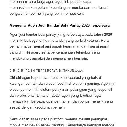
memahami cara kerja agen-agen ini, pemain dapat
memaksimalkan potensi keuntungan mereka dan menikmati
pengalaman bermain yang lebih memuaskan.
Mengenal Agen Judi Bandar Bola Parlay 2026 Terpercaya
Agen judi bandar bola parlay yang terpercaya pada tahun 2026
memiliki berbagai ciri dan standar yang perlu diketahui. Para
pemain harus memahami aspek keamanan dan lisensi resmi
yang dimiliki agen, serta perkembangan teknologi yang
mendukung transaksi dan pengalaman bermain.
CIRI-CIRI AGEN TERPERCAYA DI TAHUN 2026
Ciri-ciri agen terpercaya mencakup reputasi yang baik di
kalangan pemain dan ulasan positif di platform gaming. Agen ini
biasanya memiliki sistem pelayanan pelanggan yang responsif
dan profesional. Di tahun 2026, agen yang kredibel juga
menawarkan berbagai opsi permainan dan bonus menarik yang
sesuai dengan kebutuhan pemain.
Kemudahan akses pada platform mereka melalui perangkat
mobile merupakan aspek penting. Tersedianya berbagai metode