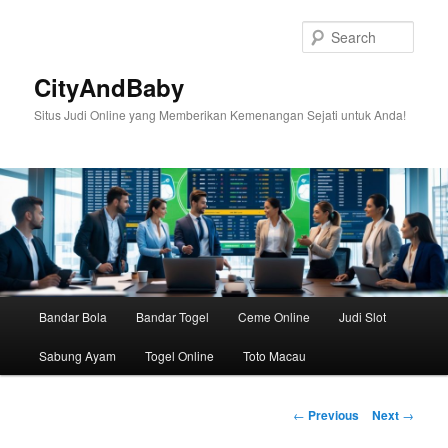
Skip
to
Sear
primary
content
CityAndBaby
Situs Judi Online yang Memberikan Kemenangan Sejati untuk Anda!
Main
Bandar Bola
Bandar Togel
Ceme Online
Judi Slot
menu
Sabung Ayam
Togel Online
Toto Macau
Post
←
Previous
Next
→
navigation