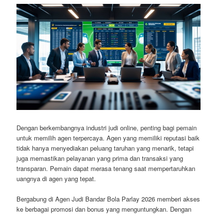
Dengan berkembangnya industri judi online, penting bagi pemain
untuk memilih agen terpercaya. Agen yang memiliki reputasi baik
tidak hanya menyediakan peluang taruhan yang menarik, tetapi
juga memastikan pelayanan yang prima dan transaksi yang
transparan. Pemain dapat merasa tenang saat mempertaruhkan
uangnya di agen yang tepat.
Bergabung di Agen Judi Bandar Bola Parlay 2026 memberi akses
ke berbagai promosi dan bonus yang menguntungkan. Dengan