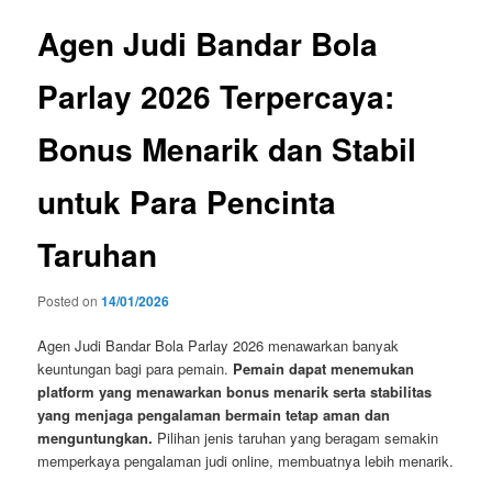
Agen Judi Bandar Bola
Parlay 2026 Terpercaya:
Bonus Menarik dan Stabil
untuk Para Pencinta
Taruhan
Posted on
14/01/2026
Agen Judi Bandar Bola Parlay 2026 menawarkan banyak
keuntungan bagi para pemain.
Pemain dapat menemukan
platform yang menawarkan bonus menarik serta stabilitas
yang menjaga pengalaman bermain tetap aman dan
menguntungkan.
Pilihan jenis taruhan yang beragam semakin
memperkaya pengalaman judi online, membuatnya lebih menarik.