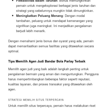
Fleksibilitas dalam Taruhan
: Bonus memungkinkan
pemain untuk mengeksplorasi berbagai jenis taruhan dan
strategi yang sebelumnya mungkin tidak dimungkinkan.
Meningkatkan Peluang Menang
: Dengan modal
tambahan, peluang untuk mendapat kemenangan yang
signifikan juga meningkat. Ini menjadikan pengalaman
berjudi lebih menarik.
Dengan memahami jenis bonus dan syarat yang ada, pemain
dapat memanfaatkan semua fasilitas yang ditawarkan secara
optimal.
Tips Memilih Agen Judi Bandar Bola Parlay Terbaik
Memilih agen judi yang baik adalah langkah penting untuk
pengalaman bermain yang aman dan menguntungkan. Pengguna
harus mempertimbangkan beberapa faktor seperti reputasi,
kualitas layanan, dan proses transaksi yang ditawarkan oleh
agen.
STRATEGI MEMILIH SITUS TERPERCAYA
Untuk memilih situs terpercaya, pemain harus melakukan riset