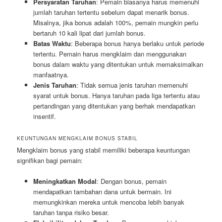
Persyaratan Taruhan
: Pemain biasanya harus memenuhi
jumlah taruhan tertentu sebelum dapat menarik bonus.
Misalnya, jika bonus adalah 100%, pemain mungkin perlu
bertaruh 10 kali lipat dari jumlah bonus.
Batas Waktu
: Beberapa bonus hanya berlaku untuk periode
tertentu. Pemain harus mengklaim dan menggunakan
bonus dalam waktu yang ditentukan untuk memaksimalkan
manfaatnya.
Jenis Taruhan
: Tidak semua jenis taruhan memenuhi
syarat untuk bonus. Hanya taruhan pada liga tertentu atau
pertandingan yang ditentukan yang berhak mendapatkan
insentif.
KEUNTUNGAN MENGKLAIM BONUS STABIL
Mengklaim bonus yang stabil memiliki beberapa keuntungan
signifikan bagi pemain:
Meningkatkan Modal
: Dengan bonus, pemain
mendapatkan tambahan dana untuk bermain. Ini
memungkinkan mereka untuk mencoba lebih banyak
taruhan tanpa risiko besar.