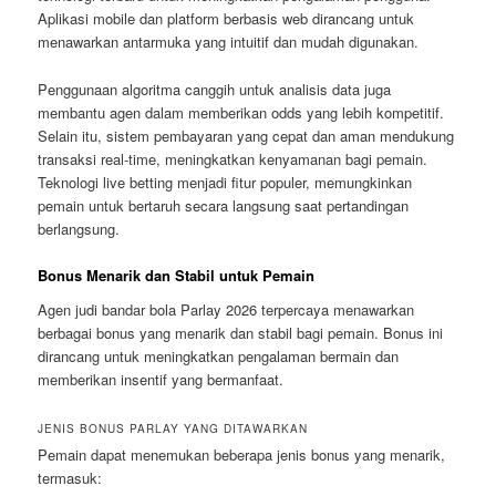
Aplikasi mobile dan platform berbasis web dirancang untuk
menawarkan antarmuka yang intuitif dan mudah digunakan.
Penggunaan algoritma canggih untuk analisis data juga
membantu agen dalam memberikan odds yang lebih kompetitif.
Selain itu, sistem pembayaran yang cepat dan aman mendukung
transaksi real-time, meningkatkan kenyamanan bagi pemain.
Teknologi live betting menjadi fitur populer, memungkinkan
pemain untuk bertaruh secara langsung saat pertandingan
berlangsung.
Bonus Menarik dan Stabil untuk Pemain
Agen judi bandar bola Parlay 2026 terpercaya menawarkan
berbagai bonus yang menarik dan stabil bagi pemain. Bonus ini
dirancang untuk meningkatkan pengalaman bermain dan
memberikan insentif yang bermanfaat.
JENIS BONUS PARLAY YANG DITAWARKAN
Pemain dapat menemukan beberapa jenis bonus yang menarik,
termasuk: