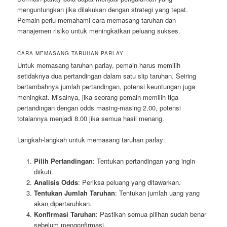
menguntungkan jika dilakukan dengan strategi yang tepat.
Pemain perlu memahami cara memasang taruhan dan
manajemen risiko untuk meningkatkan peluang sukses.
CARA MEMASANG TARUHAN PARLAY
Untuk memasang taruhan parlay, pemain harus memilih
setidaknya dua pertandingan dalam satu slip taruhan. Seiring
bertambahnya jumlah pertandingan, potensi keuntungan juga
meningkat. Misalnya, jika seorang pemain memilih tiga
pertandingan dengan odds masing-masing 2.00, potensi
totalannya menjadi 8.00 jika semua hasil menang.
Langkah-langkah untuk memasang taruhan parlay:
Pilih Pertandingan
: Tentukan pertandingan yang ingin
diikuti.
Analisis Odds
: Periksa peluang yang ditawarkan.
Tentukan Jumlah Taruhan
: Tentukan jumlah uang yang
akan dipertaruhkan.
Konfirmasi Taruhan
: Pastikan semua pilihan sudah benar
sebelum mengonfirmasi.