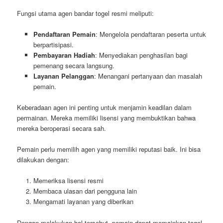
Fungsi utama agen bandar togel resmi meliputi:
Pendaftaran Pemain
: Mengelola pendaftaran peserta untuk
berpartisipasi.
Pembayaran Hadiah
: Menyediakan penghasilan bagi
pemenang secara langsung.
Layanan Pelanggan
: Menangani pertanyaan dan masalah
pemain.
Keberadaan agen ini penting untuk menjamin keadilan dalam
permainan. Mereka memiliki lisensi yang membuktikan bahwa
mereka beroperasi secara sah.
Pemain perlu memilih agen yang memiliki reputasi baik. Ini bisa
dilakukan dengan:
Memeriksa lisensi resmi
Membaca ulasan dari pengguna lain
Mengamati layanan yang diberikan
Dengan melakukan hal tersebut, pemain dapat memainkan togel