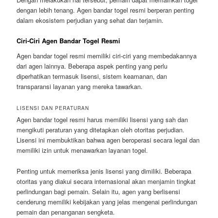
dengan lebih tenang. Agen bandar togel resmi berperan penting
dalam ekosistem perjudian yang sehat dan terjamin.
Ciri-Ciri Agen Bandar Togel Resmi
Agen bandar togel resmi memiliki ciri-ciri yang membedakannya
dari agen lainnya. Beberapa aspek penting yang perlu
diperhatikan termasuk lisensi, sistem keamanan, dan
transparansi layanan yang mereka tawarkan.
LISENSI DAN PERATURAN
Agen bandar togel resmi harus memiliki lisensi yang sah dan
mengikuti peraturan yang ditetapkan oleh otoritas perjudian.
Lisensi ini membuktikan bahwa agen beroperasi secara legal dan
memiliki izin untuk menawarkan layanan togel.
Penting untuk memeriksa jenis lisensi yang dimiliki. Beberapa
otoritas yang diakui secara internasional akan menjamin tingkat
perlindungan bagi pemain. Selain itu, agen yang berlisensi
cenderung memiliki kebijakan yang jelas mengenai perlindungan
pemain dan penanganan sengketa.