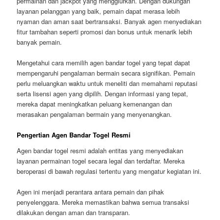
permainan dan jackpot yang menggiurkan. Dengan dukungan
layanan pelanggan yang baik, pemain dapat merasa lebih
nyaman dan aman saat bertransaksi. Banyak agen menyediakan
fitur tambahan seperti promosi dan bonus untuk menarik lebih
banyak pemain.
Mengetahui cara memilih agen bandar togel yang tepat dapat
mempengaruhi pengalaman bermain secara signifikan. Pemain
perlu meluangkan waktu untuk meneliti dan memahami reputasi
serta lisensi agen yang dipilih. Dengan informasi yang tepat,
mereka dapat meningkatkan peluang kemenangan dan
merasakan pengalaman bermain yang menyenangkan.
Pengertian Agen Bandar Togel Resmi
Agen bandar togel resmi adalah entitas yang menyediakan
layanan permainan togel secara legal dan terdaftar. Mereka
beroperasi di bawah regulasi tertentu yang mengatur kegiatan ini.
Agen ini menjadi perantara antara pemain dan pihak
penyelenggara. Mereka memastikan bahwa semua transaksi
dilakukan dengan aman dan transparan.