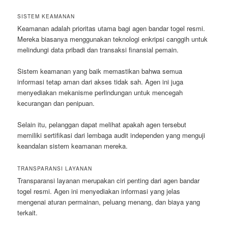
SISTEM KEAMANAN
Keamanan adalah prioritas utama bagi agen bandar togel resmi.
Mereka biasanya menggunakan teknologi enkripsi canggih untuk
melindungi data pribadi dan transaksi finansial pemain.
Sistem keamanan yang baik memastikan bahwa semua
informasi tetap aman dari akses tidak sah. Agen ini juga
menyediakan mekanisme perlindungan untuk mencegah
kecurangan dan penipuan.
Selain itu, pelanggan dapat melihat apakah agen tersebut
memiliki sertifikasi dari lembaga audit independen yang menguji
keandalan sistem keamanan mereka.
TRANSPARANSI LAYANAN
Transparansi layanan merupakan ciri penting dari agen bandar
togel resmi. Agen ini menyediakan informasi yang jelas
mengenai aturan permainan, peluang menang, dan biaya yang
terkait.