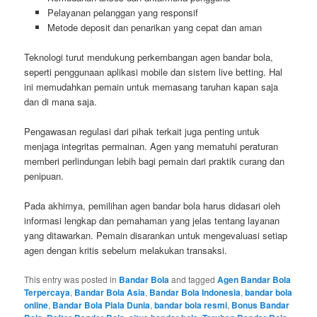
Pelayanan pelanggan yang responsif
Metode deposit dan penarikan yang cepat dan aman
Teknologi turut mendukung perkembangan agen bandar bola,
seperti penggunaan aplikasi mobile dan sistem live betting. Hal
ini memudahkan pemain untuk memasang taruhan kapan saja
dan di mana saja.
Pengawasan regulasi dari pihak terkait juga penting untuk
menjaga integritas permainan. Agen yang mematuhi peraturan
memberi perlindungan lebih bagi pemain dari praktik curang dan
penipuan.
Pada akhirnya, pemilihan agen bandar bola harus didasari oleh
informasi lengkap dan pemahaman yang jelas tentang layanan
yang ditawarkan. Pemain disarankan untuk mengevaluasi setiap
agen dengan kritis sebelum melakukan transaksi.
This entry was posted in
Bandar Bola
and tagged
Agen Bandar Bola
Terpercaya
,
Bandar Bola Asia
,
Bandar Bola Indonesia
,
bandar bola
online
,
Bandar Bola Piala Dunia
,
bandar bola resmi
,
Bonus Bandar