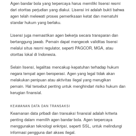
Agen bandar bola yang terpercaya harus memiliki lisensi resmi
dari otoritas perjudian yang diakui. Lisensi ini adalah bukti bahwa
agen telah melewati proses pemeriksaan ketat dan mematuhi
standar hukum yang berlaku.
Lisensi juga memastikan agen bekerja secara transparan dan
bertanggung jawab. Pemain dapat mengecek validitas lisensi
melalui situs resmi regulator, seperti PAGCOR, MGA, atau
otoritas lokal di Indonesia.
Selain lisensi, legalitas mencakup kepatuhan terhadap hukum
negara tempat agen beroperasi. Agen yang legal tidak akan
melakukan penipuan atau aktivitas ilegal yang merugikan
pemain. Hal tersebut penting untuk menghindari risiko hukum dan
kerugian finansial.
KEAMANAN DATA DAN TRANSAKSI
Keamanan data pribadi dan transaksi finansial adalah kriteria
penting dalam memilih agen bandar bola. Agen terpercaya
menggunakan teknologi enkripsi, seperti SSL, untuk melindungi
informasi pengguna dari akses ilegal.