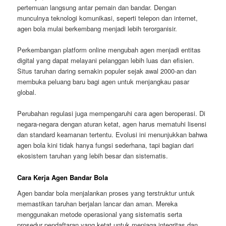
pertemuan langsung antar pemain dan bandar. Dengan
munculnya teknologi komunikasi, seperti telepon dan internet,
agen bola mulai berkembang menjadi lebih terorganisir.
Perkembangan platform online mengubah agen menjadi entitas
digital yang dapat melayani pelanggan lebih luas dan efisien.
Situs taruhan daring semakin populer sejak awal 2000-an dan
membuka peluang baru bagi agen untuk menjangkau pasar
global.
Perubahan regulasi juga mempengaruhi cara agen beroperasi. Di
negara-negara dengan aturan ketat, agen harus mematuhi lisensi
dan standard keamanan tertentu. Evolusi ini menunjukkan bahwa
agen bola kini tidak hanya fungsi sederhana, tapi bagian dari
ekosistem taruhan yang lebih besar dan sistematis.
Cara Kerja Agen Bandar Bola
Agen bandar bola menjalankan proses yang terstruktur untuk
memastikan taruhan berjalan lancar dan aman. Mereka
menggunakan metode operasional yang sistematis serta
prosedur pendaftaran yang ketat untuk menjaga integritas dan