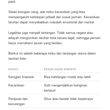
pasti.
Selain kerugian uang, ada risiko kecanduan yang bisa
mempengaruhi kehidupan pribadi dan sosial pemain. Kecanduan
taruhan dapat menyebabkan masalah emosional dan mental.
Legalitas juga menjadi tantangan. Tidak semua negara atau
wilayah mengizinkan taruhan bola secara legal, sehingga pemain
harus memahami aturan yang berlaku.
Berikut ini adalah beberapa risiko dan tantangan utama dalam
taruhan bola:
RISIKO
PENJELASAN SINGKAT
Kerugian finansial
Bisa kehilangan modal atau lebih
Kecanduan
Sulit mengendalikan keinginan
bertaruh
Penipuan dan
Situs atau bandar tidak terpercaya
kecurangan