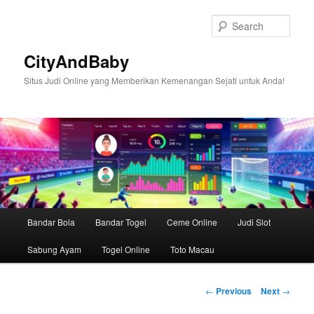
Skip
to
Sear
primary
content
CityAndBaby
Situs Judi Online yang Memberikan Kemenangan Sejati untuk Anda!
Main
Bandar Bola
Bandar Togel
Ceme Online
Judi Slot
menu
Sabung Ayam
Togel Online
Toto Macau
Post
←
Previous
Next
→
navigation