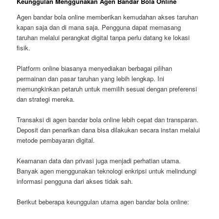
Keunggulan Menggunakan Agen Bandar Bola Online
Agen bandar bola online memberikan kemudahan akses taruhan
kapan saja dan di mana saja. Pengguna dapat memasang
taruhan melalui perangkat digital tanpa perlu datang ke lokasi
fisik.
Platform online biasanya menyediakan berbagai pilihan
permainan dan pasar taruhan yang lebih lengkap. Ini
memungkinkan petaruh untuk memilih sesuai dengan preferensi
dan strategi mereka.
Transaksi di agen bandar bola online lebih cepat dan transparan.
Deposit dan penarikan dana bisa dilakukan secara instan melalui
metode pembayaran digital.
Keamanan data dan privasi juga menjadi perhatian utama.
Banyak agen menggunakan teknologi enkripsi untuk melindungi
informasi pengguna dari akses tidak sah.
Berikut beberapa keunggulan utama agen bandar bola online: