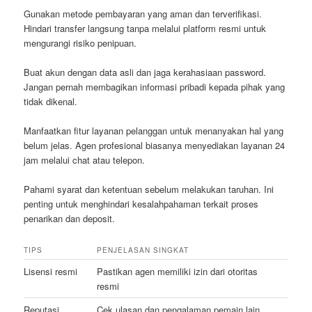
Gunakan metode pembayaran yang aman dan terverifikasi.
Hindari transfer langsung tanpa melalui platform resmi untuk
mengurangi risiko penipuan.
Buat akun dengan data asli dan jaga kerahasiaan password.
Jangan pernah membagikan informasi pribadi kepada pihak yang
tidak dikenal.
Manfaatkan fitur layanan pelanggan untuk menanyakan hal yang
belum jelas. Agen profesional biasanya menyediakan layanan 24
jam melalui chat atau telepon.
Pahami syarat dan ketentuan sebelum melakukan taruhan. Ini
penting untuk menghindari kesalahpahaman terkait proses
penarikan dan deposit.
TIPS
PENJELASAN SINGKAT
Lisensi resmi
Pastikan agen memiliki izin dari otoritas
resmi
Reputasi
Cek ulasan dan pengalaman pemain lain