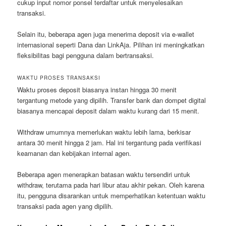
cukup input nomor ponsel terdaftar untuk menyelesaikan
transaksi.
Selain itu, beberapa agen juga menerima deposit via e-wallet
internasional seperti Dana dan LinkAja. Pilihan ini meningkatkan
fleksibilitas bagi pengguna dalam bertransaksi.
WAKTU PROSES TRANSAKSI
Waktu proses deposit biasanya instan hingga 30 menit
tergantung metode yang dipilih. Transfer bank dan dompet digital
biasanya mencapai deposit dalam waktu kurang dari 15 menit.
Withdraw umumnya memerlukan waktu lebih lama, berkisar
antara 30 menit hingga 2 jam. Hal ini tergantung pada verifikasi
keamanan dan kebijakan internal agen.
Beberapa agen menerapkan batasan waktu tersendiri untuk
withdraw, terutama pada hari libur atau akhir pekan. Oleh karena
itu, pengguna disarankan untuk memperhatikan ketentuan waktu
transaksi pada agen yang dipilih.