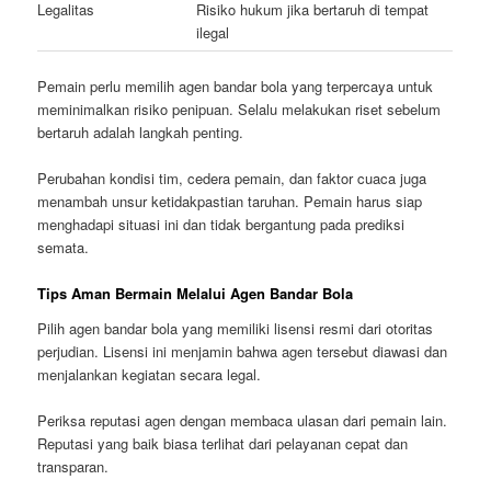
Legalitas
Risiko hukum jika bertaruh di tempat
ilegal
Pemain perlu memilih agen bandar bola yang terpercaya untuk
meminimalkan risiko penipuan. Selalu melakukan riset sebelum
bertaruh adalah langkah penting.
Perubahan kondisi tim, cedera pemain, dan faktor cuaca juga
menambah unsur ketidakpastian taruhan. Pemain harus siap
menghadapi situasi ini dan tidak bergantung pada prediksi
semata.
Tips Aman Bermain Melalui Agen Bandar Bola
Pilih agen bandar bola yang memiliki lisensi resmi dari otoritas
perjudian. Lisensi ini menjamin bahwa agen tersebut diawasi dan
menjalankan kegiatan secara legal.
Periksa reputasi agen dengan membaca ulasan dari pemain lain.
Reputasi yang baik biasa terlihat dari pelayanan cepat dan
transparan.