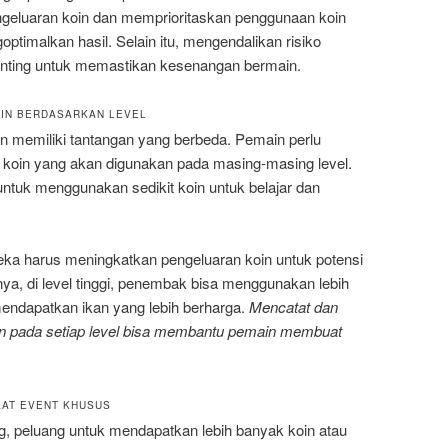
eluaran koin dan memprioritaskan penggunaan koin
imalkan hasil. Selain itu, mengendalikan risiko
penting untuk memastikan kesenangan bermain.
IN BERDASARKAN LEVEL
n memiliki tantangan yang berbeda. Pemain perlu
koin yang akan digunakan pada masing-masing level.
untuk menggunakan sedikit koin untuk belajar dan
reka harus meningkatkan pengeluaran koin untuk potensi
nya, di level tinggi, penembak bisa menggunakan lebih
mendapatkan ikan yang lebih berharga.
Mencatat dan
n pada setiap level bisa membantu pemain membuat
AAT EVENT KHUSUS
g, peluang untuk mendapatkan lebih banyak koin atau