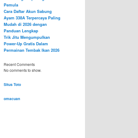
Pemula
Cara Daftar Akun Sabung
Ayam 338A Terpercaya Paling
Mudah di 2026 dengan
Panduan Lengkap
Trik Jitu Mengumpulkan
Power-Up Gratis Dalam
Permainan Tembak Ikan 2026
Recent Comments
No comments to show.
Situs Toto
omacuan