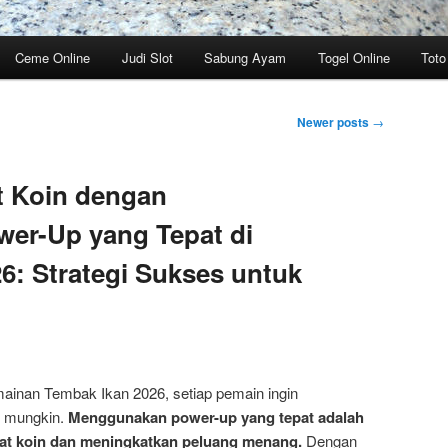
Ceme Online
Judi Slot
Sabung Ayam
Togel Online
Tot
Newer posts
→
 Koin dengan
er-Up yang Tepat di
6: Strategi Sukses untuk
mainan Tembak Ikan 2026, setiap pemain ingin
 mungkin.
Menggunakan power-up yang tepat adalah
at koin dan meningkatkan peluang menang.
Dengan