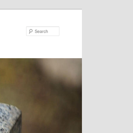
Search