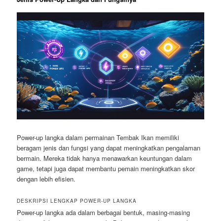
Power-up langka dalam permainan Tembak Ikan memiliki
beragam jenis dan fungsi yang dapat meningkatkan pengalaman
bermain. Mereka tidak hanya menawarkan keuntungan dalam
game, tetapi juga dapat membantu pemain meningkatkan skor
dengan lebih efisien.
DESKRIPSI LENGKAP POWER-UP LANGKA
Power-up langka ada dalam berbagai bentuk, masing-masing