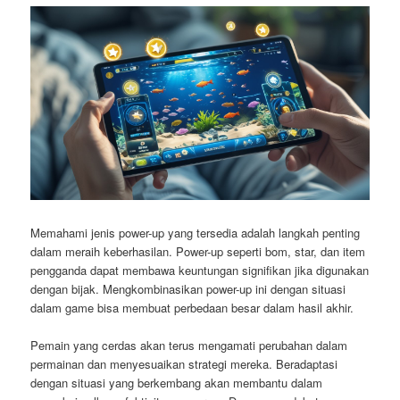
Memahami jenis power-up yang tersedia adalah langkah penting
dalam meraih keberhasilan. Power-up seperti bom, star, dan item
pengganda dapat membawa keuntungan signifikan jika digunakan
dengan bijak. Mengkombinasikan power-up ini dengan situasi
dalam game bisa membuat perbedaan besar dalam hasil akhir.
Pemain yang cerdas akan terus mengamati perubahan dalam
permainan dan menyesuaikan strategi mereka. Beradaptasi
dengan situasi yang berkembang akan membantu dalam