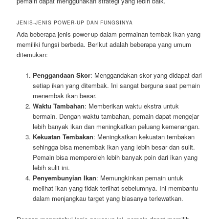
pemain dapat menggunakan strategi yang lebih baik.
JENIS-JENIS POWER-UP DAN FUNGSINYA
Ada beberapa jenis power-up dalam permainan tembak ikan yang
memiliki fungsi berbeda. Berikut adalah beberapa yang umum
ditemukan:
Penggandaan Skor
: Menggandakan skor yang didapat dari
setiap ikan yang ditembak. Ini sangat berguna saat pemain
menembak ikan besar.
Waktu Tambahan
: Memberikan waktu ekstra untuk
bermain. Dengan waktu tambahan, pemain dapat mengejar
lebih banyak ikan dan meningkatkan peluang kemenangan.
Kekuatan Tembakan
: Meningkatkan kekuatan tembakan
sehingga bisa menembak ikan yang lebih besar dan sulit.
Pemain bisa memperoleh lebih banyak poin dari ikan yang
lebih sulit ini.
Penyembunyian Ikan
: Memungkinkan pemain untuk
melihat ikan yang tidak terlihat sebelumnya. Ini membantu
dalam menjangkau target yang biasanya terlewatkan.