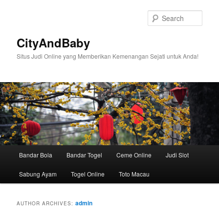
Skip
Skip
to
to
Sear
primary
secondary
content
content
CityAndBaby
Situs Judi Online yang Memberikan Kemenangan Sejati untuk Anda!
Main
Bandar Bola
Bandar Togel
Ceme Online
Judi Slot
menu
Sabung Ayam
Togel Online
Toto Macau
admin
AUTHOR ARCHIVES: