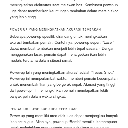
meningkatkan efektivitas saat melawan bos. Kombinasi power-up
juga dapat memberikan keuntungan tambahan dalam meraih skor
yang lebih tinggi.
POWER-UP YANG MENINGKATKAN AKURASI TEMBAKAN
Beberapa power-up spesifik dirancang untuk meningkatkan
akurasi tembakan pemain. Contohnya, power-up seperti “Laser”
dapat membuat tembakan menjadi lebih tepat sasaran. Dengan
menggunakan laser, pemain dapat menargetkan ikan lebih
mudah, terutama dalam situasi ramai.
Power-up lain yang meningkatkan akurasi adalah “Focus Shot.”
Power-up ini memperlambat waktu, memberi pemain kesempatan
untuk menembak ikan yang bergerak cepat. Akurasi yang tinggi
dari power-up ini memungkinkan pemain mendapatkan lebih
banyak poin dalam waktu singkat.
PENGARUH POWER-UP AREA EFEK LUAS
Power-up yang memiliki area efek luas dapat menjangkau banyak
ikan sekaligus. Misalnya, power-up “Bomb” memiliki kemampuan
untuk meledakkan area tertentu, yang sekaligus menyerang