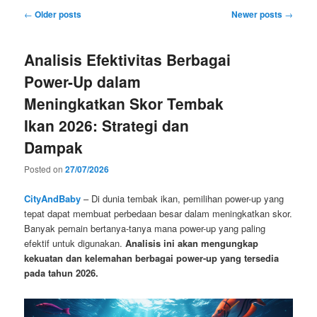
Post
←
Older posts
Newer posts
→
navigation
Analisis Efektivitas Berbagai
Power-Up dalam
Meningkatkan Skor Tembak
Ikan 2026: Strategi dan
Dampak
Posted on
27/07/2026
CityAndBaby
– Di dunia tembak ikan, pemilihan power-up yang
tepat dapat membuat perbedaan besar dalam meningkatkan skor.
Banyak pemain bertanya-tanya mana power-up yang paling
efektif untuk digunakan.
Analisis ini akan mengungkap
kekuatan dan kelemahan berbagai power-up yang tersedia
pada tahun 2026.