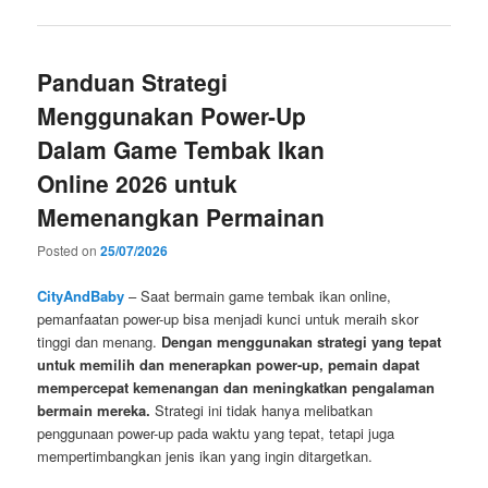
Panduan Strategi
Menggunakan Power-Up
Dalam Game Tembak Ikan
Online 2026 untuk
Memenangkan Permainan
Posted on
25/07/2026
CityAndBaby
– Saat bermain game tembak ikan online,
pemanfaatan power-up bisa menjadi kunci untuk meraih skor
tinggi dan menang.
Dengan menggunakan strategi yang tepat
untuk memilih dan menerapkan power-up, pemain dapat
mempercepat kemenangan dan meningkatkan pengalaman
bermain mereka.
Strategi ini tidak hanya melibatkan
penggunaan power-up pada waktu yang tepat, tetapi juga
mempertimbangkan jenis ikan yang ingin ditargetkan.