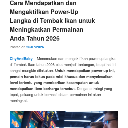
Cara Mendapatkan dan
Mengaktifkan Power-Up
Langka di Tembak Ikan untuk
Meningkatkan Permainan
Anda Tahun 2026
Posted on
26/07/2026
CityAndBaby
– Menemukan dan mengaktifkan power-up langka
di Tembak Ikan tahun 2026 bisa menjadi tantangan, tetapi hal ini
sangat mungkin dilakukan.
Untuk mendapatkan power-up ini,
pemain harus fokus pada misi khusus dan menyelesaikan
level tertentu yang memberikan kesempatan untuk
mendapatkan item berharga tersebut.
Dengan strategi yang
tepat, peluang untuk berhasil dalam permainan ini akan
meningkat.