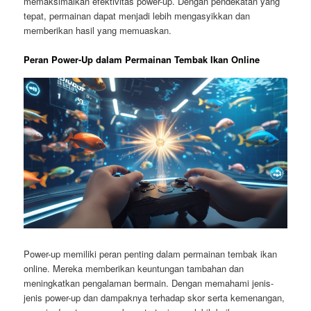
memaksimalkan efektivitas power-up. Dengan pendekatan yang
tepat, permainan dapat menjadi lebih mengasyikkan dan
memberikan hasil yang memuaskan.
Peran Power-Up dalam Permainan Tembak Ikan Online
Power-up memiliki peran penting dalam permainan tembak ikan
online. Mereka memberikan keuntungan tambahan dan
meningkatkan pengalaman bermain. Dengan memahami jenis-
jenis power-up dan dampaknya terhadap skor serta kemenangan,