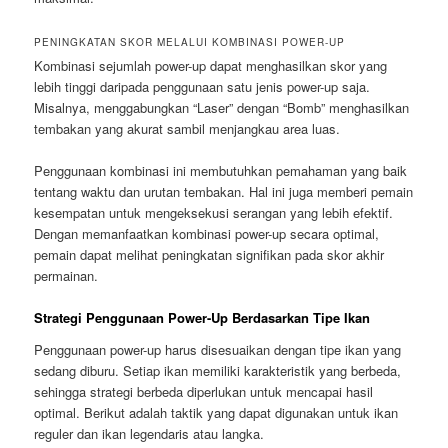
PENINGKATAN SKOR MELALUI KOMBINASI POWER-UP
Kombinasi sejumlah power-up dapat menghasilkan skor yang
lebih tinggi daripada penggunaan satu jenis power-up saja.
Misalnya, menggabungkan “Laser” dengan “Bomb” menghasilkan
tembakan yang akurat sambil menjangkau area luas.
Penggunaan kombinasi ini membutuhkan pemahaman yang baik
tentang waktu dan urutan tembakan. Hal ini juga memberi pemain
kesempatan untuk mengeksekusi serangan yang lebih efektif.
Dengan memanfaatkan kombinasi power-up secara optimal,
pemain dapat melihat peningkatan signifikan pada skor akhir
permainan.
Strategi Penggunaan Power-Up Berdasarkan Tipe Ikan
Penggunaan power-up harus disesuaikan dengan tipe ikan yang
sedang diburu. Setiap ikan memiliki karakteristik yang berbeda,
sehingga strategi berbeda diperlukan untuk mencapai hasil
optimal. Berikut adalah taktik yang dapat digunakan untuk ikan
reguler dan ikan legendaris atau langka.